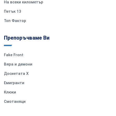
На всеки километър
Петък 13
Топ Фактор
Препоръчваме Ви
Fake Front
Вяра и демони
Досиетата Х
Емигранти
Клюки
Смотаняци