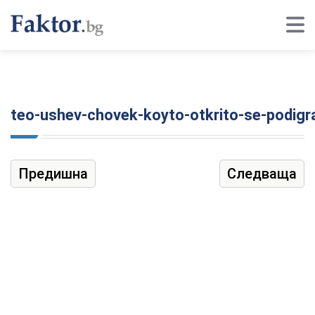
teo-ushev-chovek-koyto-otkrito-se-podigr
Предишна
Следваща