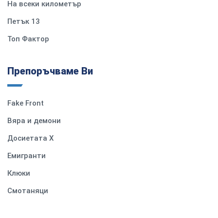
На всеки километър
Петък 13
Топ Фактор
Препоръчваме Ви
Fake Front
Вяра и демони
Досиетата Х
Емигранти
Клюки
Смотаняци