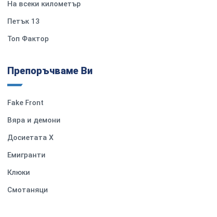
На всеки километър
Петък 13
Топ Фактор
Препоръчваме Ви
Fake Front
Вяра и демони
Досиетата Х
Емигранти
Клюки
Смотаняци