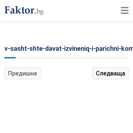
v-sasht-shte-davat-izvineniq-i-parichni-ko
Предишна
Следваща