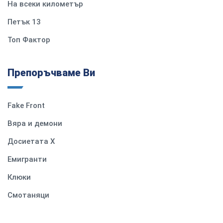
На всеки километър
Петък 13
Топ Фактор
Препоръчваме Ви
Fake Front
Вяра и демони
Досиетата Х
Емигранти
Клюки
Смотаняци