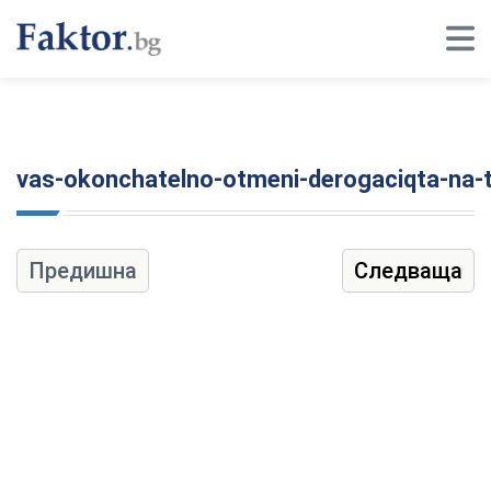
vas-okonchatelno-otmeni-derogaciqta-na-t
Предишна
Следваща