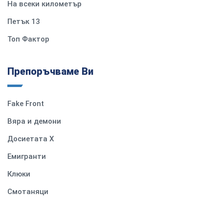
На всеки километър
Петък 13
Топ Фактор
Препоръчваме Ви
Fake Front
Вяра и демони
Досиетата Х
Емигранти
Клюки
Смотаняци