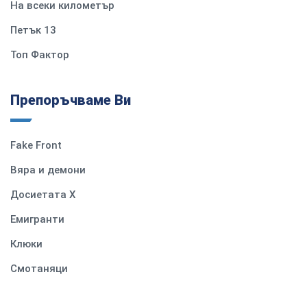
На всеки километър
Петък 13
Топ Фактор
Препоръчваме Ви
Fake Front
Вяра и демони
Досиетата Х
Емигранти
Клюки
Смотаняци