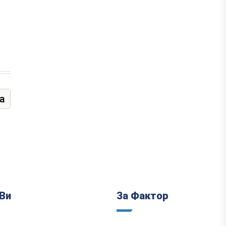
а
Ви
За Фактор