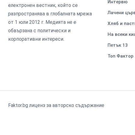
Интервю
електронен вестник, който се
Лачени цър
разпространява в глобалната мрежа
от 1 юли 2012 г. Медията не е
Хляб и паст
обвързана с политически и
На всеки к
корпоративни интереси.
Петък 13
Топ Фактор
Faktor.bg лиценз за авторско съдържание