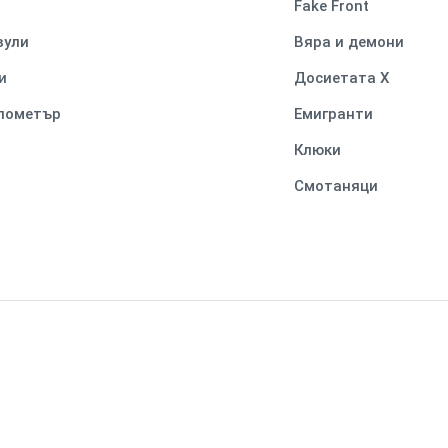
Fake Front
вули
Вяра и демони
и
Досиетата Х
илометър
Емигранти
Клюки
Смотаняци