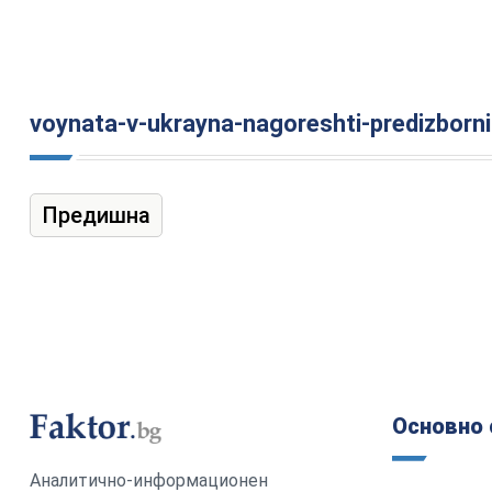
voynata-v-ukrayna-nagoreshti-predizborn
Предишна
Основно 
Аналитично-информационен