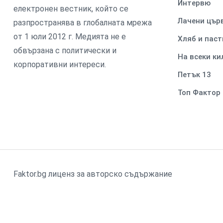
Интервю
електронен вестник, който се
Лачени цър
разпространява в глобалната мрежа
от 1 юли 2012 г. Медията не е
Хляб и паст
обвързана с политически и
На всеки к
корпоративни интереси.
Петък 13
Топ Фактор
Faktor.bg лиценз за авторско съдържание