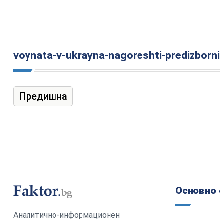
voynata-v-ukrayna-nagoreshti-predizborn
Предишна
Основно 
Аналитично-информационен