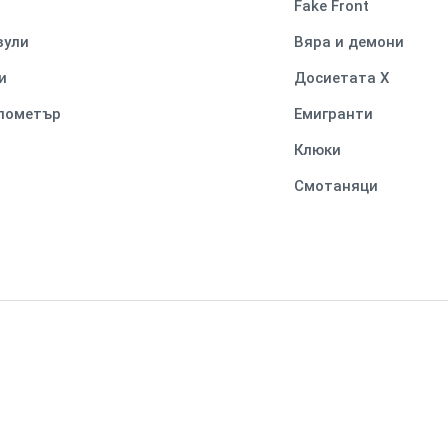
Fake Front
вули
Вяра и демони
и
Досиетата Х
илометър
Емигранти
Клюки
Смотаняци