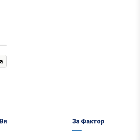
а
Ви
За Фактор