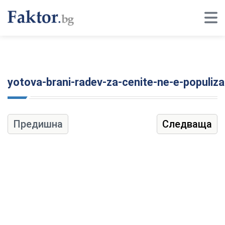
yotova-brani-radev-za-cenite-ne-e-populiz
Предишна
Следваща