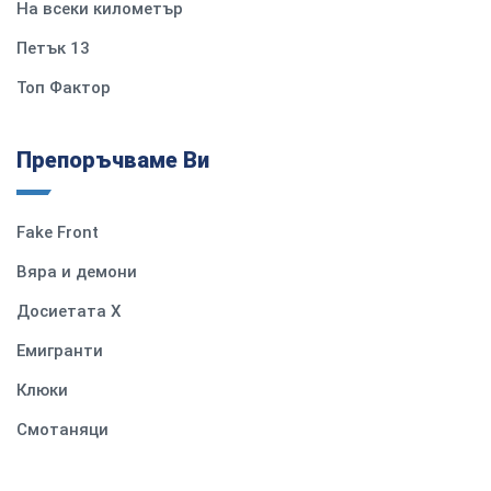
На всеки километър
Петък 13
Топ Фактор
Препоръчваме Ви
Fake Front
Вяра и демони
Досиетата Х
Емигранти
Клюки
Смотаняци