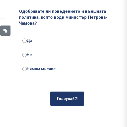
Одобрявате ли поведението и външната
политика, която води министър Петрова-
Чамова?
Да
Не
Нямам мнение
Гласувай