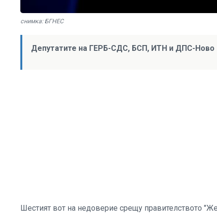
снимка: БГНЕС
Депутатите на ГЕРБ-СДС, БСП, ИТН и ДПС-Ново Н
Шестият вот на недоверие срещу правителството "Жел