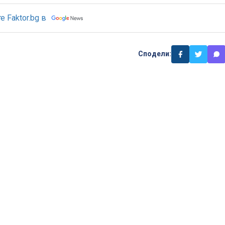
 Faktor.bg в
Сподели: