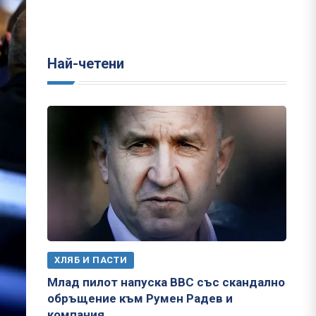
Най-четени
ХЛЯБ И ПАСТИ
Млад пилот напуска ВВС със скандално
обръщение към Румен Радев и
компания