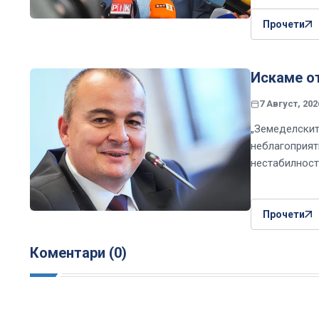
Прочети
Искаме о
7 Август, 202
„Земеделскит
неблагоприят
нестабилност
Прочети
Коментари (0)