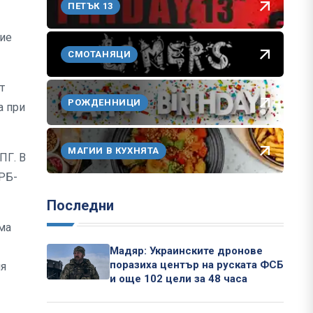
ПЕТЪК 13
рие
СМОТАНЯЦИ
т
РОЖДЕННИЦИ
а при
МАГИИ В КУХНЯТА
ПГ. В
ЕРБ-
Последни
ма
Мадяр: Украинските дронове
поразиха център на руската ФСБ
ия
и още 102 цели за 48 часа