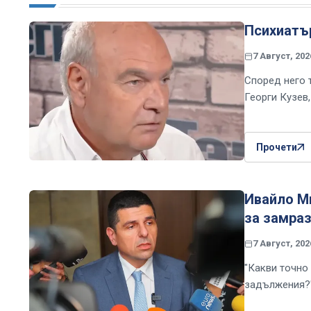
Психиатър
7 Август, 202
Според него 
Георги Кузев
Прочети
Ивайло Ми
за замраз
7 Август, 202
"Какви точно 
задължения?