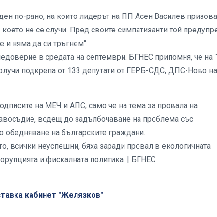
 ден по-рано, на които лидерът на ПП Асен Василев призова
 което не се случи. Пред своите симпатизанти той предупр
е и няма да си тръгнем“.
недоверие в средата на септември. БГНЕС припомня, че на 
получи подкрепа от 133 депутати от ГЕРБ-СДС, ДПС-Ново на
подписите на МЕЧ и АПС, само че на тема за провала на
равосъдие, водещ до задълбочаване на проблема със
о обедняване на българските граждани.
, всички неуспешни, бяха заради провал в екологичната
корупцията и фискалната политика. | БГНЕС
ставка кабинет "Желязков"