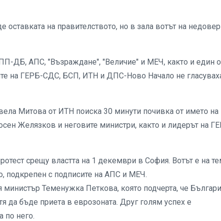
 оставката на правителството, но в зала вотът на недове
ПП-ДБ, АПС, "Възраждане", "Величие" и МЕЧ, както и един о
ите на ГЕРБ-СДС, БСП, ИТН и ДПС-Ново Начало не гласувах
Павела Митова от ИТН поиска 30 минути почивка от името на 
осен Желязков и неговите министри, както и лидерът на Г
отест срещу властта на 1 декември в София. Вотът е на те
, подкрепен с подписите на АПС и МЕЧ.
 министър Теменужка Петкова, която подчерта, че Българ
я да бъде приета в еврозоната. Друг голям успех е
 по него.