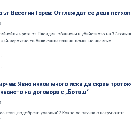
ът Веселин Герев: Отглеждат се деца психоп
6
тийнейджърите от Пловдив, обвинени в убийството на 37-годи
, най-вероятно са били свидетели на домашно насилие
рчев: Явно някой много иска да скрие прото
яването на договора с „Боташ“
6
са тези „подобрени условия“? Какво се случва с натрупаните
"