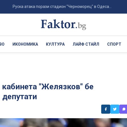
уска атака порази стадион "Черноморец" в Одеса...
Хървати
ВО
ИКОНОМИКА
КУЛТУРА
ЛАЙФ СТАЙЛ
СПОРТ
 кабинета "Желязков" бе
 депутати