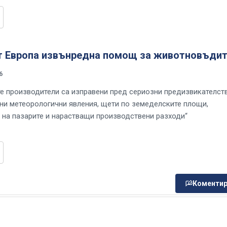
т Европа извънредна помощ за животновъдит
6
е производители са изправени пред сериозни предизвикателст
ни метеорологични явления, щети по земеделските площи,
 на пазарите и нарастващи производствени разходи“
Коментир