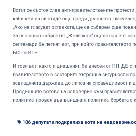
Вотът се състоя след антиправителствените протести
кабинета да си отиде още преди днешното гласуване,
„Ако не гласуват оставката, ще се съберем още повеч
За последно кабинетът „Желязков“ оцеля при вот на 
септември бе петият вот, при който правителството 
БСП и ИТН.
И този вот, както и днешният, бе внесен от ПП-ДБ с 
правителството в секторите вътрешна сигурност и п
завладяната държава, до липса на справедливост и д
Предишните вотове на недоверие към правителството
политика, провал във външната политика, борбата с 
106 депутати
подкрепиха вота на недоверие
о
,
,