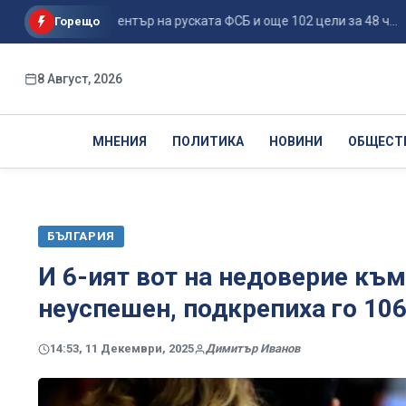
поразиха център на руската ФСБ и още 102 цели за 48 ч...
Р
Горещо
8 Август, 2026
МНЕНИЯ
ПОЛИТИКА
НОВИНИ
ОБЩЕСТ
БЪЛГАРИЯ
И 6-ият вот на недоверие към
неуспешен, подкрепиха го 106
14:53, 11 Декември, 2025
Димитър Иванов