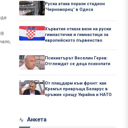
Руска атака порази стадион
"Черноморец" в Одеса
еди:
Хърватия отказа визи на руски
18
гимнастички и гимнастици за
европейското първенство
чало,
Психиатърът Веселин Герев:
Отглеждат се деца психопати
От плацдарм към фронт: как
Кремъл превръща Беларус в
оръжие срещу Украйна и НАТО
Анкета