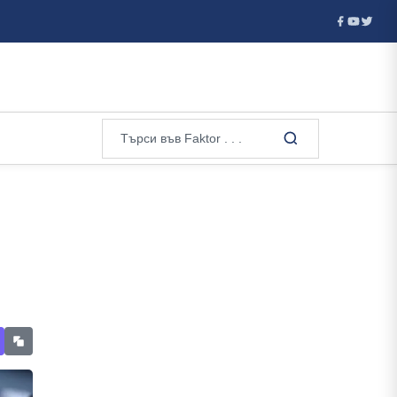
я отказа визи на руски гимнастички и гимнастици за европейското