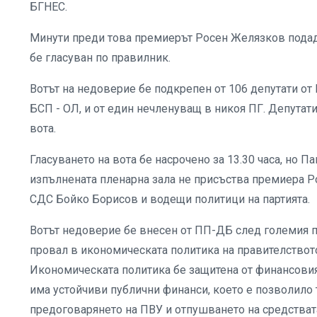
БГНЕС.
Минути преди това премиерът Росен Желязков подаде
бе гласуван по правилник.
Вотът на недоверие бе подкрепен от 106 депутати от 
БСП - ОЛ, и от един нечленуващ в никоя ПГ. Депутат
вота.
Гласуването на вота бе насрочено за 13.30 часа, но 
изпълнената пленарна зала не присъства премиера Р
СДС Бойко Борисов и водещи политици на партията.
Вотът недоверие бе внесен от ПП-ДБ след големия пр
провал в икономическата политика на правителството
Икономическата политика бе защитена от финансовия
има устойчиви публични финанси, което е позволило т
предоговарянето на ПВУ и отпушването на средствата