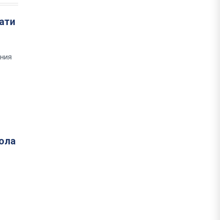
ати
шния
кола