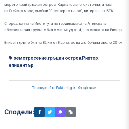
морето край гръцкия остров Карпатос в югоизточната част
на Егейско море, съобщи "Елефтерос типос", цитирана от БТА.
Според данни на Института по геодинамика на Атинската
обсерватория трусът е бил с магнитуд от 4,1 по скалата на Рихтер.
Епицентърът е бил на 82 км от Карпатос на дълбочина около 20 км.
земетресение
гръцки остров
Рихтер
,
,
,
епицентър
Последвайте Faktor.bg в
Сподели: