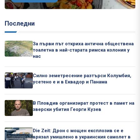
Последни
За първи път откриха антична обществена
тоалетна в най-старата римска колония у
нас
Силно земетресение разтърси Колумбия,
усетено е и в Еквадор и Панама
В Пловдив организират протест в памет на
зверски убития Георги Кузев
Die Zeit: Дрон с мощен експлозив се е
врязал умишлено в украинския самолет в