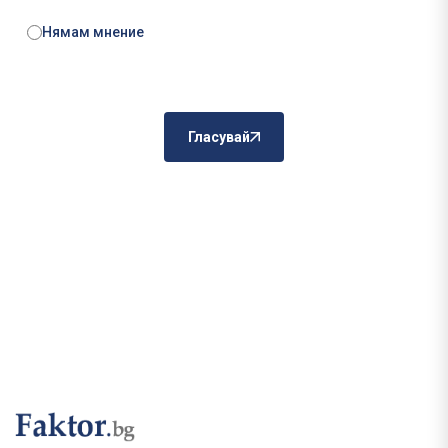
Нямам мнение
Гласувай