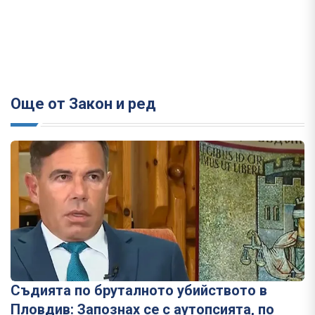
Още от Закон и ред
Съдията по бруталното убийството в
Пловдив: Запознах се с аутопсията, по