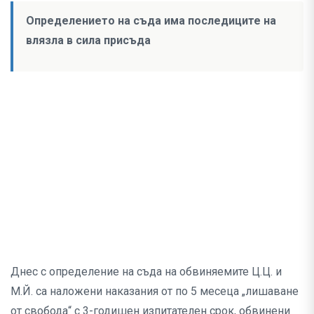
Определението на съда има последиците на
влязла в сила присъда
Днес с определение на съда на обвиняемите Ц.Ц. и
М.Й. са наложени наказания от по 5 месеца „лишаване
от свобода“ с 3-годишен изпитателен срок, обвинени