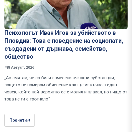
Психологът Иван Игов за убийството в
Пловдив: Това е поведение на социопати,
създадени от държава, семейство,
общество
8 Август, 2026
„Аз смятам, че са били замесени някакви субстанции,
защото не намирам обяснение как ще измъчваш един
човек, който най-вероятно се е молил и плакал, но нищо от
това не ги е трогнало“
Прочети