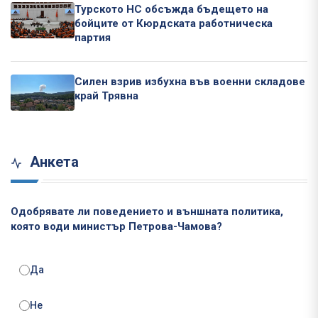
Турското НС обсъжда бъдещето на
бойците от Кюрдската работническа
партия
Силен взрив избухна във военни складове
край Трявна
Анкета
Одобрявате ли поведението и външната политика,
която води министър Петрова-Чамова?
Да
Не