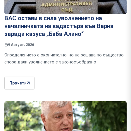
ВАС остави в сила уволнението на
началничката на кадастъра във Варна
заради казуса „Баба Алино“
9 Август, 2026
Определението е окончателно, но не решава по същество
спора дали уволнението е законосъобразно
Прочети