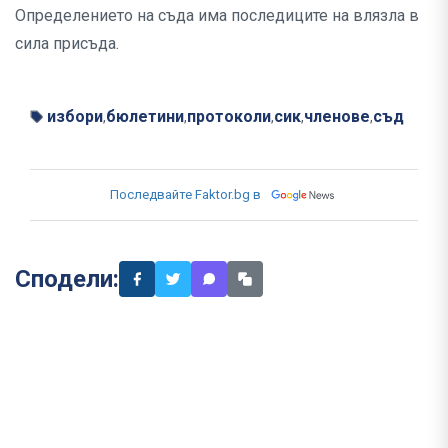
Определението на съда има последиците на влязла в
сила присъда.
избори
бюлетини
протоколи
сик
членове
съд
,
,
,
,
,
Последвайте Faktor.bg в
Сподели: