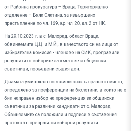
от Районна прокуратура – Враца, Териториално
отделение – Бяла Слатина, за извършено
престъпление по чл. 169, вр. чл. 20, ал. 2 от НК.
На 29.10.2023 г. в с. Малорад, област Враца,
обвиняемите Ц.Ц. и М.Й., в качеството си на лица от
избирателна комисия - членове на СИК, преправили
резултати от изборите за кметове и общински
съветници, проведени същия ден.
Двамата умишлено поставяли знак в празното място,
определено за преференции на бюлетини, в които не е
бил направен избор на преференция за общински
съветници за различни кандидати от с. Малорад.
Обвиняемите са положили и подписи в съставения
протокол с преправени изборни резултати.