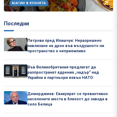
МАГИИ В КУХНЯТА
Последни
Петрова пред Илашчук: Неразрешено
навлизане на дрон във въздушното ни
пространство е неприемливо
Във Великобритания предлагат да
разпространят ядрения „чадър“ над
Украйна и партньори извън НАТО
Демерджиев: Евакуират се превантивно
населените места в близост до завода в
село Белица