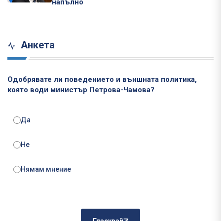
напълно
Анкета
Одобрявате ли поведението и външната политика,
която води министър Петрова-Чамова?
Да
Не
Нямам мнение