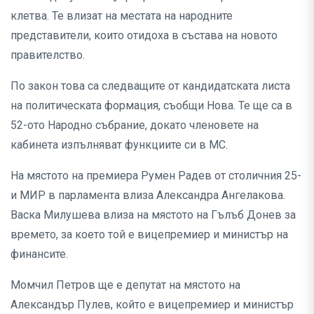
клетва. Те влизат на местата на народните
представители, които отидоха в състава на новото
правителство.
По закон това са следващите от кандидатската листа
на политическата формация, съобщи Нова. Те ще са в
52-ото Народно събрание, докато членовете на
кабинета изпълняват функциите си в МС.
На мястото на премиера Румен Радев от столичния 25-
и МИР в парламента влиза Александра Ангелакова.
Васка Милушева влиза на мястото на Гълъб Донев за
времето, за което той е вицепремиер и министър на
финансите.
Момчил Петров ще е депутат на мястото на
Александър Пулев, който е вицепремиер и министър