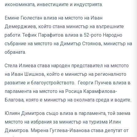
икономиката, инвестициите и индустрията.
Емине Гюлестан влиза на мястото на Иван
Демерджиев, който стана министър на вътрешните
работи. Тефик Парафитов влиза в 52-рото Народно
събрание на мястото на Димитър Стоянов, министър на
обраната.
Стела Илиева става народен представител на мястото
на Иван Шишков, който е министър на регионалното
развитие и благоустройството. Георги Пунчев влиза в
парламента на мястото на Росица Карамфилова-
Благова, която е министър на околната среда и водите.
Юлиян Димитров също влиза в парламента, той заема
мястото на избрания за министър на туризма Илин
Димитров. Мирена Гуглева-Иванова става депутат от