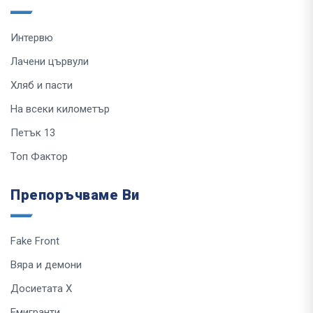
Интервю
Лачени цървули
Хляб и пасти
На всеки километър
Петък 13
Топ Фактор
Препоръчваме Ви
Fake Front
Вяра и демони
Досиетата Х
Емигранти