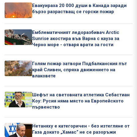
Евакуираха 20 000 души в Канада заради
бързо разрастващ се горски пожар
Емблематичният ледоразбивач Arctic
Sunrise акостира във Варна с кауза за
Черно море - отваря врати за гости
Голям пожар затвори Подбалканския път
край Сливен, спряха движението на
влаковете
Шефът на световната атлетика Себастиан
Коу: Русия няма място на Европейското
първенство
Нетаняху е категоричен - без изтегляне от
Газа докато „Хамас“ не се разоръжи