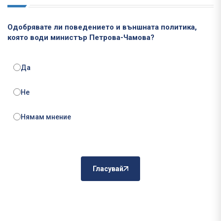
Одобрявате ли поведението и външната политика,
която води министър Петрова-Чамова?
Да
Не
Нямам мнение
Гласувай