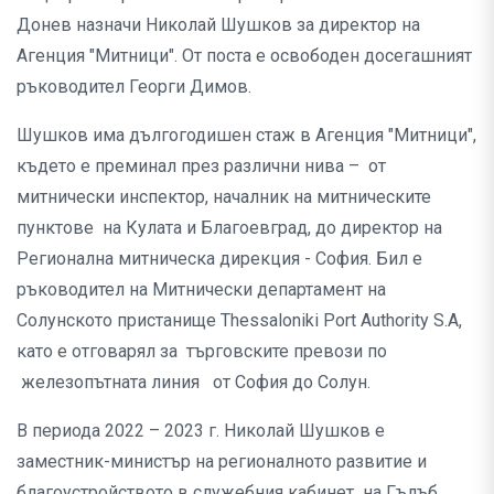
Донев назначи Николай Шушков за директор на
Агенция "Митници". От поста е освободен досегашният
ръководител Георги Димов.
Шушков има дългогодишен стаж в Агенция "Митници",
където е преминал през различни нива – от
митнически инспектор, началник на митническите
пунктове на Кулата и Благоевград, до директор на
Регионална митническа дирекция - София. Бил е
ръководител на Митнически департамент на
Солунското пристанище Thessaloniki Port Authority S.A,
като е отговарял за търговските превози по
железопътната линия от София до Солун.
В периода 2022 – 2023 г. Николай Шушков е
заместник-министър на регионалното развитие и
благоустройството в служебния кабинет на Гълъб