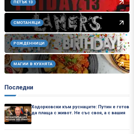
ПЕТЪК 13
СМОТАНЯЦИ
РОЖДЕННИЦИ
МАГИИ В КУХНЯТА
Последни
Ходорковски към руснаците: Путин е готов
да плаща с живот. Не със своя, а с вашия