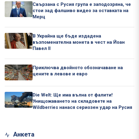
Свързана с Русия група е заподозряна, че
стои зад фалшиво видео за оставката на
Мерц
В Украйна ще бъде издадена
възпоменателна монета в чест на Йоан
Павел II
Приключва двойното обозначаване на
цените в левове и евро
Die Welt: Ще има вълна от фалити!
Унищожаването на складовете на
Wildberries нанася сериозен удар на Русия
Анкета