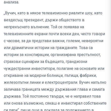
анализа.
„Вучич, като в някое телевизионно риалити шоу, като
вездесъщ президент, държи обществото в
непрекъснато вълнение. Той се появява на
телевизионните екрани почти всеки ден, често говори
с часове, за да представи важни, големи, невероятни
или драматични истории на гражданите. Това са
истории за конспирации, организирана престъпност,
страхови сценарии за бъдещето, грандиозни
чуждестранни инвеститори, полагане на основите или
откриване на модерни болници, пътища, фабрики,
железопътни линии и електроцентрали. Вучич напълно
заличава границата между държавния глава и самата
държава. Той постоянно твърди, че е направил това
или онова възможно, сякаш е инвестирал собствените
си пари“, пише още в доклада за положението в