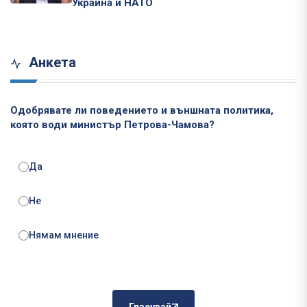
Украйна и НАТО
Анкета
Одобрявате ли поведението и външната политика,
която води министър Петрова-Чамова?
Да
Не
Нямам мнение