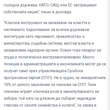
съседни държави, НАТО, САЩ или ЕС застрашават
собствената нация“, пише в доклада.
"Ключов инструмент за запазване на властта е
системното подкопаване на всички държавни
институции като парламент, правителство и
министерства, съдебна система, местни власти и
независими надзорни органи. Освен това пазарът на
труда е политически инструментализиран. Много
позиции в администрацията и икономиката могат да се
получат само чрез управляващата Сръбска
прогресивна партия (СПП). Не е чудно, че невероятните
10% от цялото население са членове на СПП. Тези
членове играят ключова роля в манипулирането на
избори, тъй като са длъжни да събират надеждни
гласове от своите семейства и колеги“, се казва в