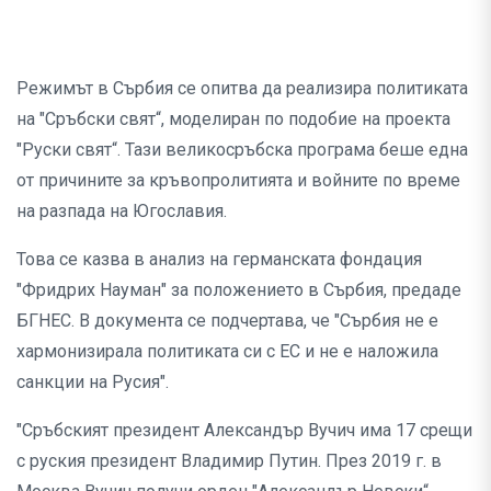
Режимът в Сърбия се опитва да реализира политиката
на "Сръбски свят“, моделиран по подобие на проекта
"Руски свят“. Тази великосръбска програма беше една
от причините за кръвопролитията и войните по време
на разпада на Югославия.
Това се казва в анализ на германската фондация
"Фридрих Науман" за положението в Сърбия, предаде
БГНЕС. В документа се подчертава, че "Сърбия не е
хармонизирала политиката си с ЕС и не е наложила
санкции на Русия".
"Сръбският президент Александър Вучич има 17 срещи
с руския президент Владимир Путин. През 2019 г. в