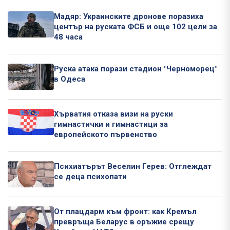
Мадяр: Украинските дронове поразиха
център на руската ФСБ и още 102 цели за
48 часа
Руска атака порази стадион "Черноморец"
в Одеса
Хърватия отказа визи на руски
гимнастички и гимнастици за
европейското първенство
Психиатърът Веселин Герев: Отглеждат
се деца психопати
От плацдарм към фронт: как Кремъл
превръща Беларус в оръжие срещу