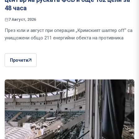
48 часа
7 Август, 2026
През юли и август при операция „Кримският шалтер off" са
унищожени общо 211 енергийни обекта на противника
Прочети