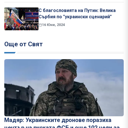
С благословията на Путин: Велика
Сърбия по "украински сценарий"
16 Юни, 2024
Още от Свят
Мадяр: Украинските дронове поразиха
център на руската ФСБ и още 102 цели за