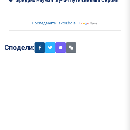
"Фридрих Науман"
Вучич
Путин
Велика Сърбия
,
,
,
Последвайте Faktor.bg в
Сподели: