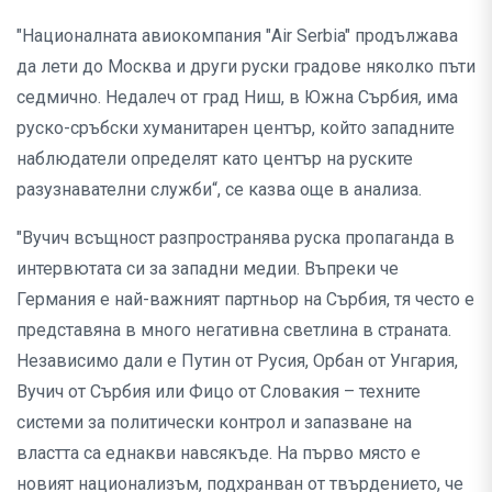
"Националната авиокомпания "Air Serbia" продължава
да лети до Москва и други руски градове няколко пъти
седмично. Недалеч от град Ниш, в Южна Сърбия, има
руско-сръбски хуманитарен център, който западните
наблюдатели определят като център на руските
разузнавателни служби“, се казва още в анализа.
"Вучич всъщност разпространява руска пропаганда в
интервютата си за западни медии. Въпреки че
Германия е най-важният партньор на Сърбия, тя често е
представяна в много негативна светлина в страната.
Независимо дали е Путин от Русия, Орбан от Унгария,
Вучич от Сърбия или Фицо от Словакия – техните
системи за политически контрол и запазване на
властта са еднакви навсякъде. На първо място е
новият национализъм, подхранван от твърдението, че