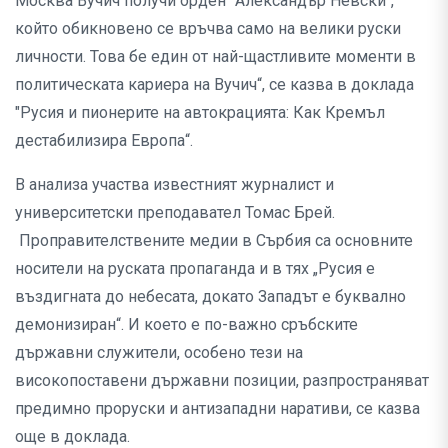
Москва Вучич получи орден "Александър Невски“,
който обикновено се връчва само на велики руски
личности. Това бе един от най-щастливите моменти в
политическата кариера на Вучич“, се казва в доклада
"Русия и пионерите на автокрацията: Как Кремъл
дестабилизира Европа“.
В анализа участва известният журналист и
университетски преподавател Томас Брей.
Проправителствените медии в Сърбия са основните
носители на руската пропаганда и в тях „Русия е
въздигната до небесата, докато Западът е буквално
демонизиран“. И което е по-важно сръбските
държавни служители, особено тези на
високопоставени държавни позиции, разпространяват
предимно проруски и антизападни наративи, се казва
още в доклада.