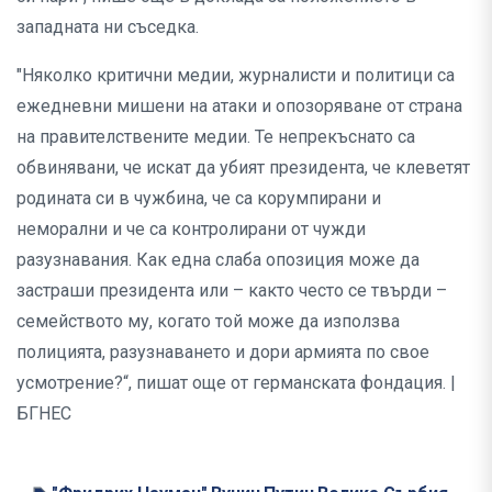
западната ни съседка.
"Няколко критични медии, журналисти и политици са
ежедневни мишени на атаки и опозоряване от страна
на правителствените медии. Те непрекъснато са
обвинявани, че искат да убият президента, че клеветят
родината си в чужбина, че са корумпирани и
неморални и че са контролирани от чужди
разузнавания. Как една слаба опозиция може да
застраши президента или – както често се твърди –
семейството му, когато той може да използва
полицията, разузнаването и дори армията по свое
усмотрение?“, пишат още от германската фондация. |
БГНЕС