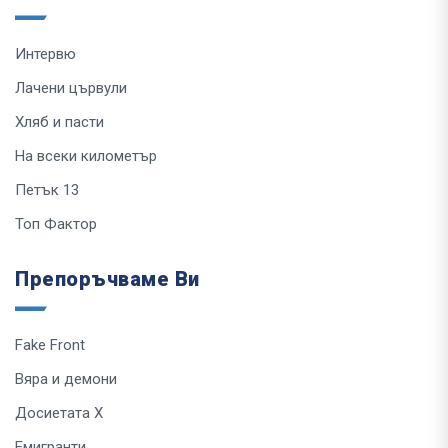
Интервю
Лачени цървули
Хляб и пасти
На всеки километър
Петък 13
Топ Фактор
Препоръчваме Ви
Fake Front
Вяра и демони
Досиетата Х
Емигранти