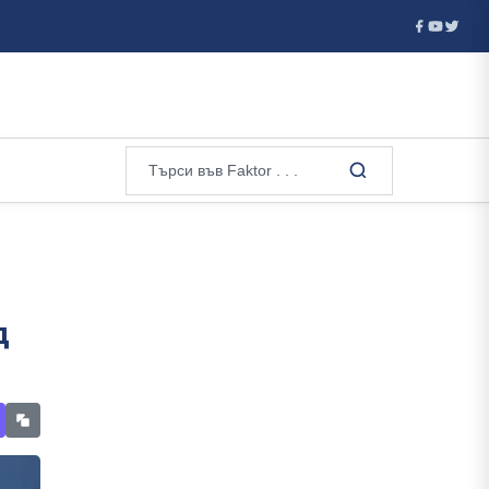
 а Валерий ...
Ванс е фаворитът на Тръмп за кандидат на р
д