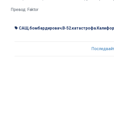
Превод: Faktor
САЩ
бомбардировач
B-52
катастрофа
Калифор
,
,
,
,
Последвайте