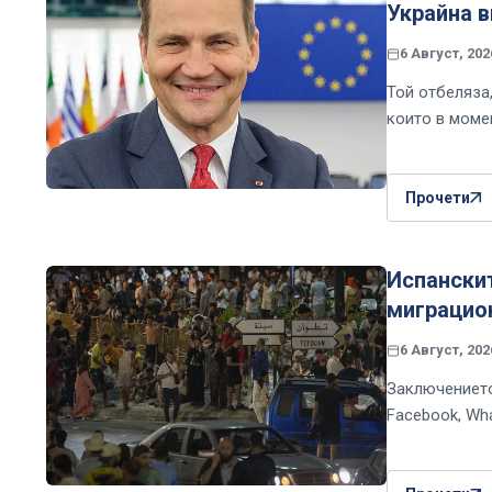
Украйна 
6 Август, 202
Той отбеляза
които в момен
Прочети
Испански
миграцио
6 Август, 202
Заключението
Facebook, Wh