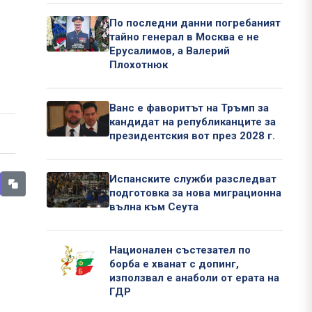
По последни данни погребаният
тайно генерал в Москва е не
Ерусалимов, а Валерий
Плохотнюк
Ванс е фаворитът на Тръмп за
кандидат на републиканците за
президентския вот през 2028 г.
Испанските служби разследват
подготовка за нова миграционна
вълна към Сеута
Национален състезател по
борба е хванат с допинг,
използвал е анаболи от ерата на
ГДР