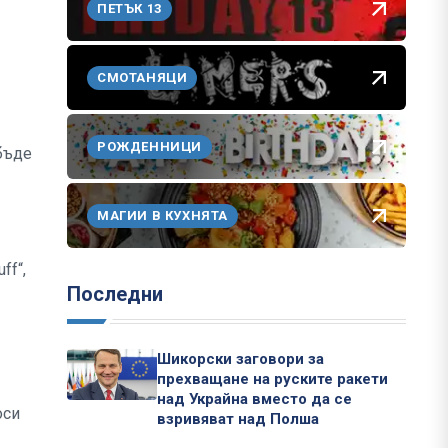
ПЕТЪК 13
СМОТАНЯЦИ
РОЖДЕННИЦИ
бъде
МАГИИ В КУХНЯТА
ff“,
Последни
Шикорски заговори за
прехващане на руските ракети
над Украйна вместо да се
оси
взривяват над Полша