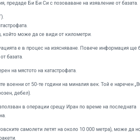
, предаде Би Би Си с позоваване на изявление от базата.
T).
атастрофата.
, който може да се види от километри.
туацията е в процес на изясняване. Повече информация ще 
от базата.
рен на мястото на катастрофата.
те военни от 50-те години на миналия век. Той е наречен „Bu
розен, дебел).
използван в операции срещу Иран по време на последната
на.
говските самолети летят на около 10 000 метра), може да н
ракети.