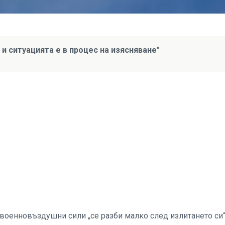
и ситуацията е в процес на изясняване"
 военновъздушни сили „се разби малко след излитането си“