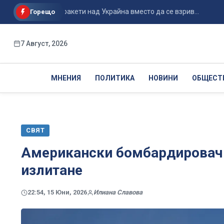
 на руските ракети над Украйна вместо да се взрив...
По по
Горещо
7 Август, 2026
МНЕНИЯ
ПОЛИТИКА
НОВИНИ
ОБЩЕСТ
СВЯТ
Американски бомбардировач 
излитане
22:54, 15 Юни, 2026
Илиана Славова