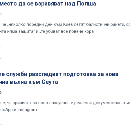
вместо да се взривяват над Полша
6
, че „няколко поредни дни към Киев летят балистични ракети, 
та няма защита“ и „те убиват все повече хора"
те служби разследват подготовка за нова
нна вълна към Сеута
6
 е, че призивът за ново нахлуване е реален и документиран въ
atsApp и Instagram