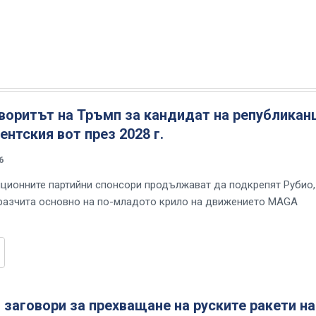
воритът на Тръмп за кандидат на републикан
ентския вот през 2028 г.
6
иционните партийни спонсори продължават да подкрепят Рубио,
разчита основно на по-младото крило на движението MAGA
заговори за прехващане на руските ракети н