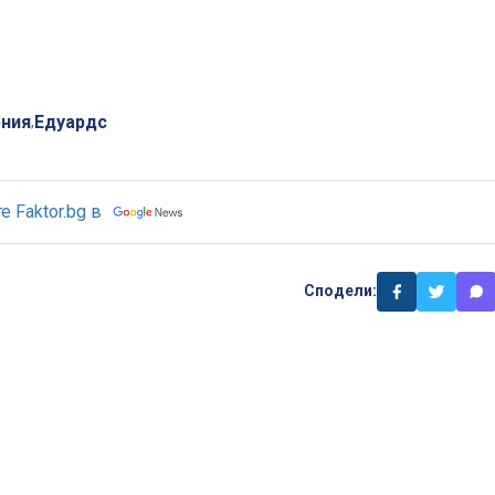
ния
Едуардс
,
 Faktor.bg в
Сподели: