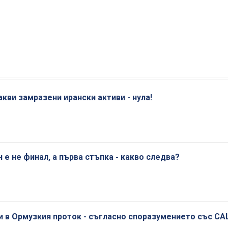
кви замразени ирански активи - нула!
 не финал, а първа стъпка - какво следва?
ги в Ормузкия проток - съгласно споразумението със С