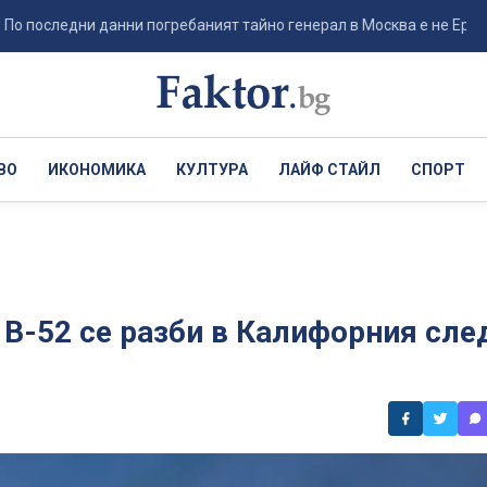
следни данни погребаният тайно генерал в Москва е не Ерусалимов,
ВО
ИКОНОМИКА
КУЛТУРА
ЛАЙФ СТАЙЛ
СПОРТ
B-52 се разби в Калифорния сле