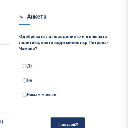
Анкета
Одобрявате ли поведението и външната
политика, която води министър Петрова-
Чамова?
Да
Не
Нямам мнение
АЩ
Гласувай