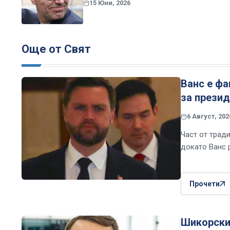
15 Юни, 2026
Още от Свят
Ванс е фа
за презид
6 Август, 202
Част от трад
докато Ванс 
Прочети
Шикорски 