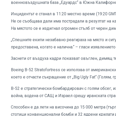
военновъздушната база „Едуардс“ в Южна Калифорния
Инцидентът е станал в 11:20 местно време (19:20 GM
Не се съобщава дали има пострадали в резултат на к
На мястото се е издигнал огромен стълб от черен дим
„Спешните екипи незабавно реагираха на място и си
предоставена, когато е налична.“ – гласи изявлението 
Заснети от въздуха кадри показват овъглен, димящ те
Boeing B-52 Stratofortress се използва от американски
което е отчасти съкращение от „Big Ugly Fat“ (Голям, г
B-52 е стратегически бомбардировач с голям обсег, 
война, водена от САЩ и Израел срещу иранската стра
Способен е да лети на височина до 15 000 метра (тър
стотици конвенционални бомби и 32 ядрени крилати 