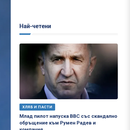
Най-четени
ХЛЯБ И ПАСТИ
Млад пилот напуска ВВС със скандално
обръщение към Румен Радев и
компания