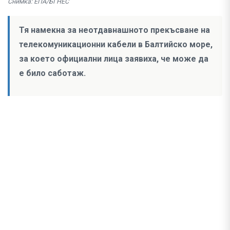
Снимка: ЕПА/БГНЕС
Тя намекна за неотдавнашното прекъсване на
телекомуникационни кабели в Балтийско море,
за което официални лица заявиха, че може да
е било саботаж.