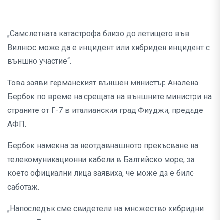
„Самолетната катастрофа близо до летището във
Вилнюс може да е инцидент или хибриден инцидент с
външно участие“.
Това заяви германският външен министър Аналена
Бербок по време на срещата на външните министри на
страните от Г-7 в италианския град Фиуджи, предаде
АФП.
Бербок намекна за неотдавнашното прекъсване на
телекомуникационни кабели в Балтийско море, за
което официални лица заявиха, че може да е било
саботаж.
„Напоследък сме свидетели на множество хибридни