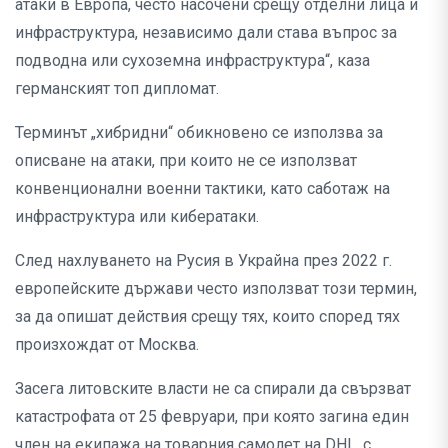
атаки в Европа, често насочени срещу отделни лица и
инфраструктура, независимо дали става въпрос за
подводна или сухоземна инфраструктура“, каза
германският топ дипломат.
Терминът „хибридни“ обикновено се използва за
описване на атаки, при които не се използват
конвенционални военни тактики, като саботаж на
инфраструктура или кибератаки.
След нахлуването на Русия в Украйна през 2022 г.
европейските държави често използват този термин,
за да опишат действия срещу тях, които според тях
произхождат от Москва.
Засега литовските власти не са спирали да свързват
катастрофата от 25 февруари, при която загина един
член на екипажа на товарния самолет на DHL, с