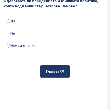
Одобрявате ли поведението и външната политика,
която води министър Петрова-Чамова?
Да
Не
Нямам мнение
Гласувай