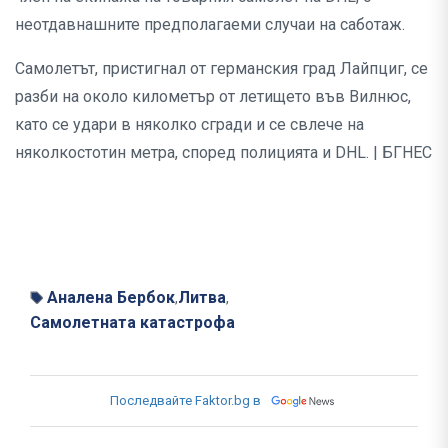
неотдавнашните предполагаеми случаи на саботаж.
Самолетът, пристигнал от германския град Лайпциг, се
разби на около километър от летището във Вилнюс,
като се удари в няколко сгради и се свлече на
няколкостотин метра, според полицията и DHL. | БГНЕС
Аналена Бербок
Литва
,
,
Самолетната катастрофа
Последвайте Faktor.bg в