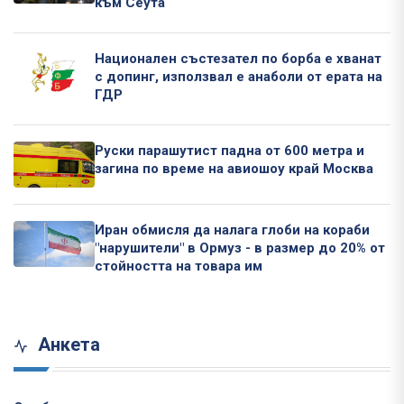
към Сеута
Национален състезател по борба е хванат
с допинг, използвал е анаболи от ерата на
ГДР
Руски парашутист падна от 600 метра и
загина по време на авиошоу край Москва
Иран обмисля да налага глоби на кораби
"нарушители" в Ормуз - в размер до 20% от
стойността на товара им
Анкета