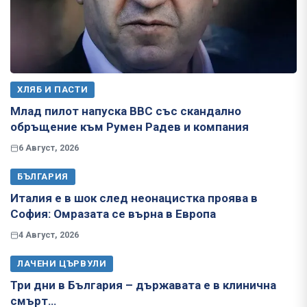
ХЛЯБ И ПАСТИ
Млад пилот напуска ВВС със скандално
обръщение към Румен Радев и компания
6 Август, 2026
БЪЛГАРИЯ
Италия е в шок след неонацистка проява в
София: Омразата се върна в Европа
4 Август, 2026
ЛАЧЕНИ ЦЪРВУЛИ
Три дни в България – държавата е в клинична
смърт…