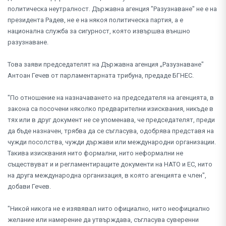
политическа неутралност. Държавна агенция "Разузнаване" не е на
президента Радев, не е на някоя политическа партия, а е
национална служба за сигурност, която извършва външно
разузнаване.
Това заяви председателят на Държавна агенция „Разузнаване"
Антоан Гечев от парламентарната трибуна, предаде БГНЕС.
"По отношение на назначаването на председателя на агенцията, в
закона са посочени няколко предварителни изисквания, никъде в
тях или в друг документ не се упоменава, че председателят, преди
да бъде назначен, трябва да се съгласува, одобрява представя на
чужди посолства, чужди държави или международни организации.
Такива изисквания нито формални, нито неформални не
съществуват и и регламентиращите документи на НАТО и ЕС, нито
на друга международна организация, в която агенцията е член",
добави Гечев.
"Никой никога не е изявявал нито официално, нито неофициално
желание или намерение да утвърждава, съгласува суверенни