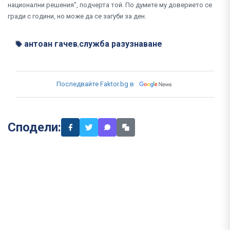
национални решения", подчерта той. По думите му доверието се
гради с години, но може да се загуби за ден.
антоан гачев
служба разузнаване
,
Последвайте Faktor.bg в
Сподели: