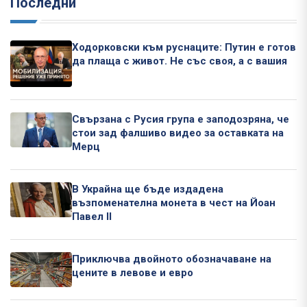
Последни
Ходорковски към руснаците: Путин е готов
да плаща с живот. Не със своя, а с вашия
Свързана с Русия група е заподозряна, че
стои зад фалшиво видео за оставката на
Мерц
В Украйна ще бъде издадена
възпоменателна монета в чест на Йоан
Павел II
Приключва двойното обозначаване на
цените в левове и евро