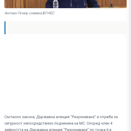
Антоан Гечев, снимка:БГНЕС
Съгласно закона, Държавна агенция "Разузнаване" е служба за
сигурност непосредствено подчинена на МС. Според член 4
дейността на Държавна агенция "Разузнаване" по точка 6 е