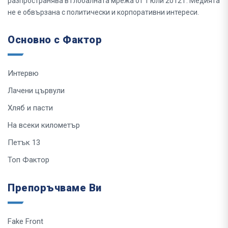
разпространява в глобалната мрежа от 1 юли 2012 г. Медията
не е обвързана с политически и корпоративни интереси.
Основно с Фактор
Интервю
Лачени цървули
Хляб и пасти
На всеки километър
Петък 13
Топ Фактор
Препоръчваме Ви
Fake Front