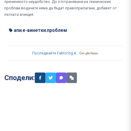
причиненото неудобство. До отстраняване на техническия
проблем водачите няма да бъдат правоприлагани, добавят от
пътната агенция.
апи
е-винетки
проблем
,
,
Последвайте Faktor.bg в
Сподели: