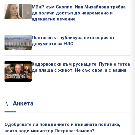
МВнР към Скопие: Ива Михайлова трябва
да получи достъп до навременно и
адекватно лечение
Пентагонът публикува пета серия от
документи за НЛО
Ходорковски към руснаците: Путин е готов
да плаща с живот. Не със своя, а с вашия
Анкета
Одобрявате ли поведението и външната политика,
която води министър Петрова-Чамова?