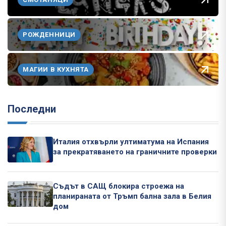
РОЖДЕННИЦИ
МАГИИ В КУХНЯТА
Последни
Италия отхвърли ултиматума на Испания
за прекратяването на граничните проверки
Съдът в САЩ блокира строежа на
планираната от Тръмп бална зала в Белия
дом