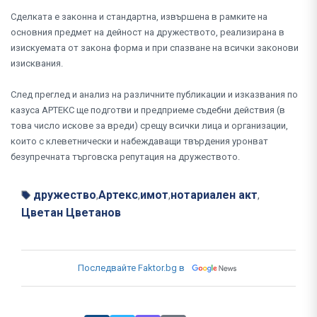
Сделката е законна и стандартна, извършена в рамките на
основния предмет на дейност на дружеството, реализирана в
изискуемата от закона форма и при спазване на всички законови
изисквания.
След преглед и анализ на различните публикации и изказвания по
казуса АРТЕКС ще подготви и предприеме съдебни действия (в
това число искове за вреди) срещу всички лица и организации,
които с клеветнически и набеждаващи твърдения уронват
безупречната търговска репутация на дружеството.
дружество
Артекс
имот
нотариален акт
,
,
,
,
Цветан Цветанов
Последвайте Faktor.bg в