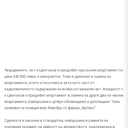
Твърдението, че г-н Цветанов е придобил луксозния апартамент по
цена 342 852 лева, е некоректно. Това е данъчната оценка на
апартамента, която е посочена в акта като част от
задължителното съдържание на всеки нотариален акт. Всъщност г-
н Цветанов е придобил апартамент в замяна на други два по-малки
апартамента (завършени и добре обзаведени) и доплащане. Това
заявяват в позиция във Фейсбук от фирма „Артекс”.
Сделката е законна и стандартна, извършена в рамките на
основния предмет на дейност на дружеството, реализирана в