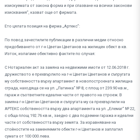
изискуемата от закона форма и при спазване на всички законови
изисквания", казват още от фирмата.
Ето цялата позиция на фирма „Артекс”:
По повод зачестилите публикации в различни медии относно
придобиването от г-н Цветан Цветанов на жилищен обект в кв.
Изток, излагаме обективно фактите по случая:
С Нотариален акт за замяна на недвижими имоти от 12.06.2018 г.
дружеството е прехвърлило на г-н Цветан Цветанов и съпругата
му собствеността върху апартамент в новопостроената жилищна
сграда, находяща се на ул. „Латинка“ № 8, с площ от 239.90 кв.м.,
гараж и съответните идеални части от правото на строеж. В
замяна г-н Цветан Цветанов и съпругата му са прехвърлили на
АРТЕКС собствеността върху два апартамента на ул. „Елемаг“ № 22,
с обща площ 192.76 кв.м., заедно с два подземни гаража и идеални
части от собствеността върху земята. За изравняване на
стойностите на заменяемите обекти г-н Цветанов и заплатил
сумата от 100 000 лева.