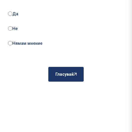
Да
Не
Нямам мнение
Гласувай