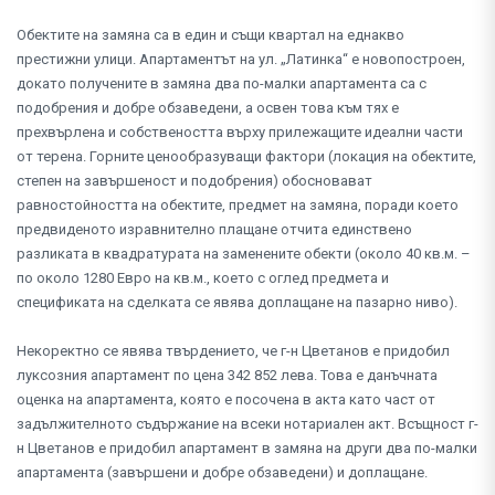
Обектите на замяна са в един и същи квартал на еднакво
престижни улици. Апартаментът на ул. „Латинка“ е новопостроен,
докато получените в замяна два по-малки апартамента са с
подобрения и добре обзаведени, а освен това към тях е
прехвърлена и собствеността върху прилежащите идеални части
от терена. Горните ценообразуващи фактори (локация на обектите,
степен на завършеност и подобрения) обосновават
равностойността на обектите, предмет на замяна, поради което
предвиденото изравнително плащане отчита единствено
разликата в квадратурата на заменените обекти (около 40 кв.м. –
по около 1280 Евро на кв.м., което с оглед предмета и
спецификата на сделката се явява доплащане на пазарно ниво).
Некоректно се явява твърдението, че г-н Цветанов е придобил
луксозния апартамент по цена 342 852 лева. Това е данъчната
оценка на апартамента, която е посочена в акта като част от
задължителното съдържание на всеки нотариален акт. Всъщност г-
н Цветанов е придобил апартамент в замяна на други два по-малки
апартамента (завършени и добре обзаведени) и доплащане.