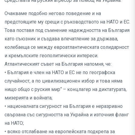
средствата на руския агресор за помощ на Украйна.
Очакваме подобно негово поведение и на
предстоящите му срещи с ръководството на НАТО и ЕС.
Това поставя под съмнение надеждността на България
като съюзник и създава впечатление за държава,
колебаеща се между евроатлантическата солидарност
и кремълските геополитически интереси.
Атлантическият съвет на България напомня, че:
• България е член на НАТО и ЕС не по географска
случайност, а по цивилизационен избор и това няма
нищо общо с руския мир“ – концлагер на диктатурата,
мизерията и войната;
• националната сигурност на България е неразривно
свързана със сигурността на Украйна и източния фланг
на НАТО;
• всяко отслабване на европейската подкрепа за