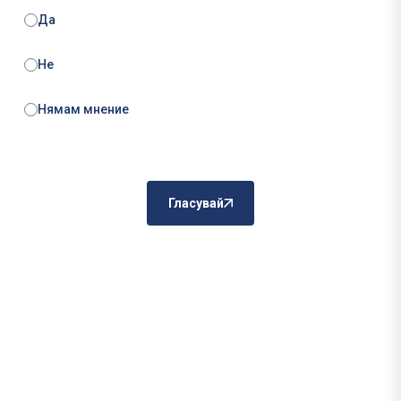
Да
Не
Нямам мнение
Гласувай