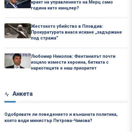
краят на управлението на Мерц само
година като канцлер?
Жестокото убийство в Пловдив:
Прокуратурата внася искане „задържане
под стража“
Любомир Николов: Фентанилът почти
изцяло измести хероина, битката с
наркотиците е наш приоритет
Анкета
Одобрявате ли поведението и външната политика,
която води министър Петрова-Чамова?