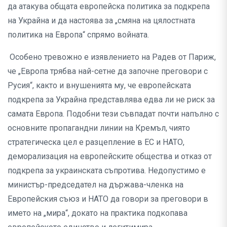
да атакува общата европейска политика за подкрепа
на Украйна и да настоява за „смяна на цялостната
политика на Европа“ спрямо войната.
Особено тревожно е изявлението на Радев от Париж,
че „Европа трябва най-сетне да започне преговори с
Русия“, както и внушенията му, че европейската
подкрепа за Украйна представлява едва ли не риск за
самата Европа. Подобни тези съвпадат почти напълно с
основните пропагандни линии на Кремъл, чиято
стратегическа цел е разцепление в ЕС и НАТО,
деморализация на европейските общества и отказ от
подкрепа за украинската съпротива. Недопустимо е
министър-председател на държава-членка на
Европейския съюз и НАТО да говори за преговори в
името на „мира“, докато на практика подкопава