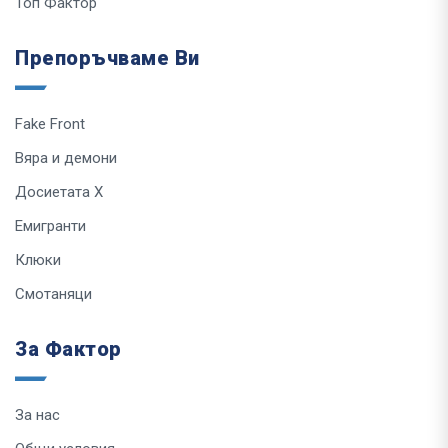
Топ Фактор
Препоръчваме Ви
Fake Front
Вяра и демони
Досиетата Х
Емигранти
Клюки
Смотаняци
За Фактор
За нас