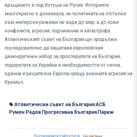
връщането ѝ под ботуша на Русия. Историята
многократно е доказвала, че политиката на отстъпки
към имперски режими не води до мир, а до нови
конфликти, агресия, подчинение и катастрофа.
Атлантическият съвет на България ще продължи
последователно да защитава европейския
демократичен избор за просперитета на България,
подкрепата за Украйна и необходимостта от силна,
единна и решителна Европа срещу военната агресия на
Кремъл.
Атлантически съвет на България
АСБ
,
,
Румен Радев
Прогресивна България
Париж
,
,
Последвайте Faktor.bg в