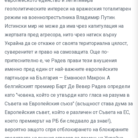
европейското единство и легитимира
геополитическите интереси на вражеския тоталитарен
режим на военнопрестъпника Владимир Путин.
Истински мир не може да има чрез капитулация на
жертвата пред агресора, нито чрез натиск върху
Украйна да се откаже от своята териториална цялост,
суверенитет и право на самозащита. Още по-
притеснително е, че Радев прави тези внушения
именно пред един от най-важните европейските
партньори на България — Еманюел Макрон. А
белгийският премиер Барт Де Вевер Радев определи
като "човека, който се утвърди като гласа на разума в
Съвета на Европейския съюз" (всъщност става дума за
Европейския съвет, който е различен от Съвета на ЕС,
което премиерът на РБ би следвало да знае!),
вероятно защото спря отблокирането на блокираните