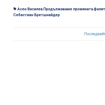
Асен Василев
Продължаваме промяната
фали
,
,
Себастиан Бретшнайдер
Последвайте