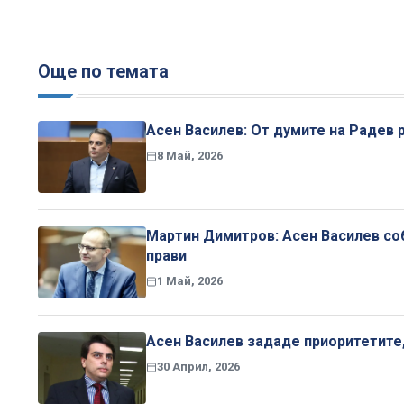
Още по темата
Асен Василев: От думите на Радев 
8 Май, 2026
Мартин Димитров: Асен Василев соб
прави
1 Май, 2026
Асен Василев зададе приоритетите
30 Април, 2026