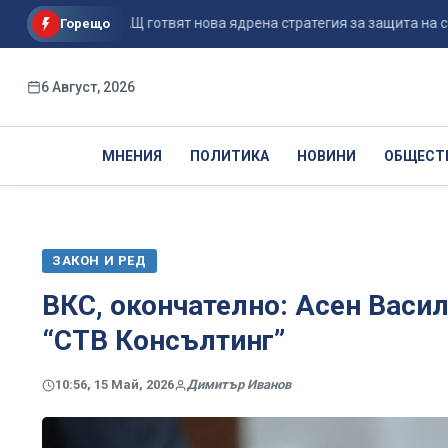
...
САЩ готвят нова ядрена стратегия за защита на съюзниц
Горещо
6 Август, 2026
МНЕНИЯ
ПОЛИТИКА
НОВИНИ
ОБЩЕСТ
ЗАКОН И РЕД
ВКС, окончателно: Асен Васил
“СТВ Консълтинг”
10:56, 15 Май, 2026
Димитър Иванов