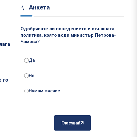
Анкета
Одобрявате ли поведението и външната
политика, която води министър Петрова-
Чамова?
лага
Да
Не
е го
Нямам мнение
Гласувай