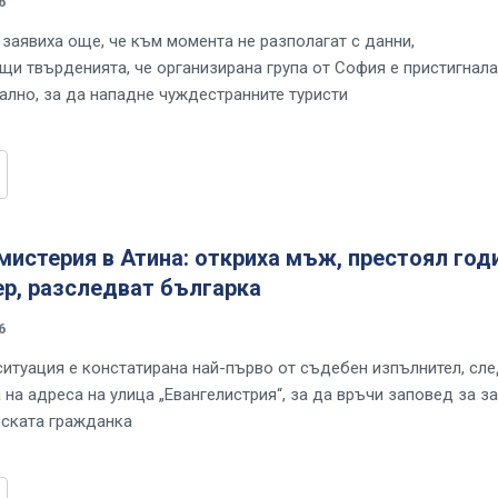
6
 заявиха още, че към момента не разполагат с данни,
и твърденията, че организирана група от София е пристигнала
ално, за да нападне чуждестранните туристи
истерия в Атина: откриха мъж, престоял год
ер, разследват българка
6
итуация е констатирана най-първо от съдебен изпълнител, сл
 на адреса на улица „Евангелистрия“, за да връчи заповед за з
ската гражданка