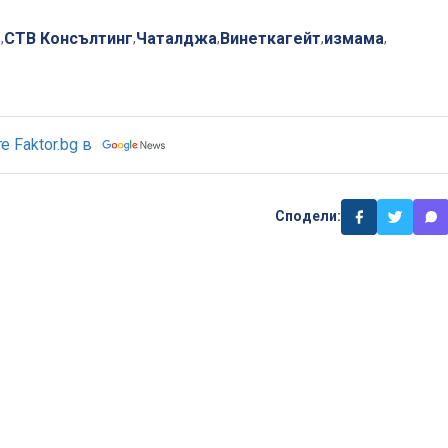
т
СТВ Консълтинг
Чаталджа
Винеткагейт
измама
,
,
,
,
,
 Faktor.bg в
Сподели: