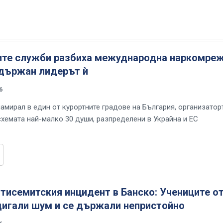
ите служби разбиха межуднародна наркомреж
адържан лидерът ѝ
6
намирал в един от курортните градове на България, организатор
схемата най-малко 30 души, разпределени в Украйна и ЕС
тисемитския инцидент в Банско: Учениците о
дигали шум и се държали непристойно