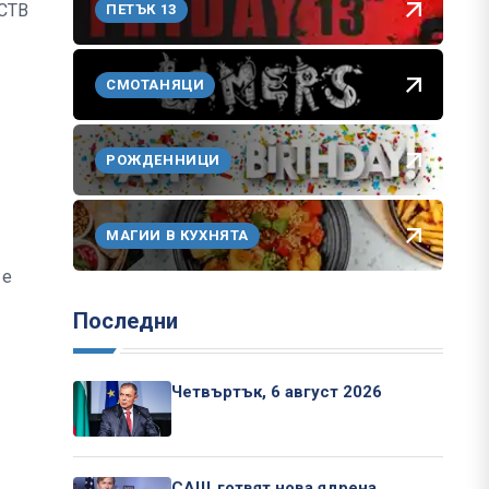
“СТВ
ПЕТЪК 13
СМОТАНЯЦИ
РОЖДЕННИЦИ
МАГИИ В КУХНЯТА
 е
Последни
Четвъртък, 6 август 2026
САЩ готвят нова ядрена