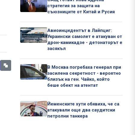
стратегия за защита на
съюзниците от Китай и Русия
Авиоинцидентът в Лайпциг:
Украински самолет е атакуван от
дрон-камикадзе - детонаторът е
засякъл
В Москва погребаха генерал при
засилена секретност - вероятно
близък на ген. Чайко, който
беше обект на атентат
Йеменските хути обявиха, че са
атакували още два саудитски
петролни танкера