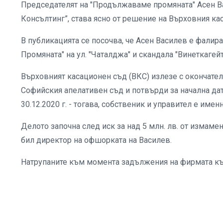
Председателят на "Продължаваме промяната" Асен Ва
Консълтинг”, става ясно от решение на Върховния каса
В публикацията се посочва, че Асен Василев е фалир
Промяната" на ул. "Чаталджа" и скандала "Винеткагейт
Върховният касационен съд (ВКС) излезе с окончател
Софийския апелативен съд и потвърди за начална дат
30.12.2020 г. - тогава, собственик и управител е имен
Делото започна след иск за над 5 млн. лв. от измам
бил директор на офшорката на Василев.
Натрупаните към момента задължения на фирмата към