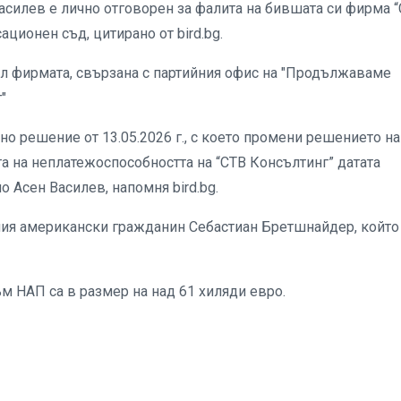
силев е лично отговорен за фалита на бившата си фирма 
ционен съд, цитирано от bird.bg.
ал фирмата, свързана с партийния офис на "Продължаваме
"
но решение от 13.05.2026 г., с което промени решението на
а на неплатежоспособността на “СТВ Консълтинг” датата
но Асен Василев, напомня bird.bg.
ения американски гражданин Себастиан Бретшнайдер, който
 НАП са в размер на над 61 хиляди евро.