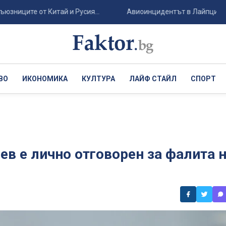
ите от Китай и Русия...
Авиоинцидентът в Лайпциг: Украинс
ВО
ИКОНОМИКА
КУЛТУРА
ЛАЙФ СТАЙЛ
СПОРТ
ев е лично отговорен за фалита 