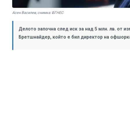
Асен Василев, снимка: БГНЕС
Делото започна след иск за над 5 млн. лв. от
Бретшнайдер, който е бил директор на офшорк