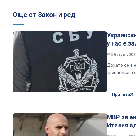
Още от Закон и ред
Украинск
у нас е з
5 Август, 202
Докато се е 
привлякъл в 
Прочети
МВР за ан
Италия в