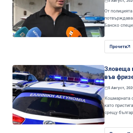
5 Август, 202
От полицията
потвърждаващ
Банско специ
Прочети
Зловеща м
във фриз
5 Август, 202
Кошмарната с
като пристига
срещу българ