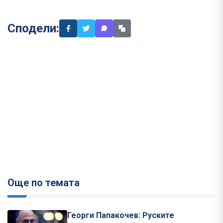
Сподели:
Още по темата
Георги Папакочев: Руските