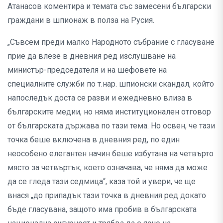
Атанасов коментира и темата със замесени български
граждани в шпионаж в полза на Русия.
„Съвсем преди малко Народното събрание с гласуване
прие да влезе в дневния ред изслушване на
министър-председателя и на шефовете на
специалните служби по т.нар. шпионски скандал, който
напоследък доста се разви и ежедневно влиза в
българските медии, но няма институционален отговор
от българската държава по тази тема. Но освен, че тази
точка беше включена в дневния ред, по един
неособено елегантен начин беше избутана на четвърто
място за четвъртък, което означава, че няма да може
да се гледа тази седмица“, каза той и увери, че ще
внася „до припадък тази точка в дневния ред докато
бъде гласувана, защото има пробив в българската