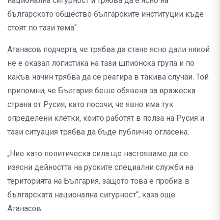
национална сигурност и трябва да е ясно на
българското общество българските институции къде
стоят по тази тема“.
Атанасов подчерта, че трябва да стане ясно дали някой
не е оказал логистика на тази шпионска група и по
какъв начин трябва да се реагира в такива случаи. Той
припомни, че България беше обявена за вражеска
страна от Русия, като посочи, че явно има тук
определени клетки, които работят в полза на Русия и
тази ситуация трябва да бъде публично огласена.
„Ние като политическа сила ще настояваме да се
изясни дейността на руските специални служби на
територията на България, защото това е пробив в
българската национална сигурност“, каза още
Атанасов.