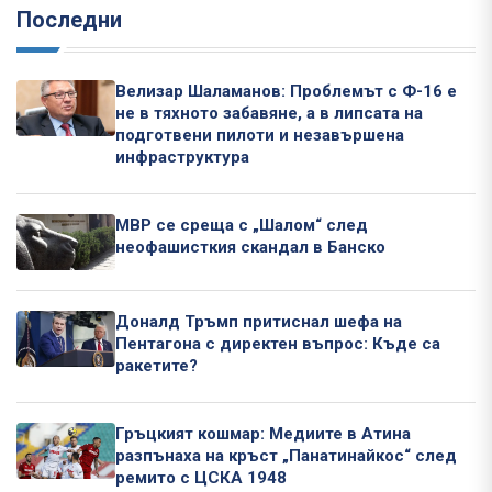
Последни
Велизар Шаламанов: Проблемът с Ф-16 е
не в тяхното забавяне, а в липсата на
подготвени пилоти и незавършена
инфраструктура
МВР се среща с „Шалом“ след
неофашисткия скандал в Банско
Доналд Тръмп притиснал шефа на
Пентагона с директен въпрос: Къде са
ракетите?
Гръцкият кошмар: Медиите в Атина
разпънаха на кръст „Панатинайкос“ след
ремито с ЦСКА 1948