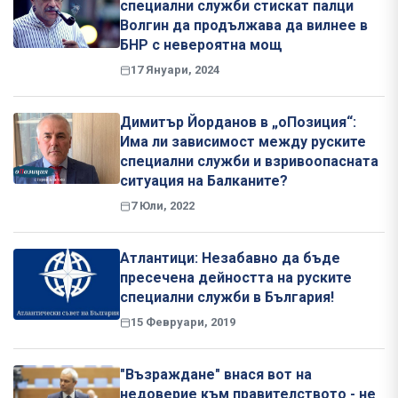
специални служби стискат палци
Волгин да продължава да вилнее в
БНР с невероятна мощ
17 Януари, 2024
Димитър Йорданов в „оПозиция“:
Има ли зависимост между руските
специални служби и взривоопасната
ситуация на Балканите?
7 Юли, 2022
Атлантици: Незабавно да бъде
пресечена дейността на руските
специални служби в България!
15 Февруари, 2019
"Възраждане" внася вот на
недоверие към правителството - не