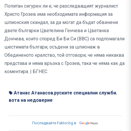
Попитан сигурен ли е, че разследващият журналист
Христо Грозев има необходимата информация за
шпионския скандал, за да могат да бъдат обвинени
двете българки Цветелина Генчева и Цветанка
Дончева, които според Би Би Си (BBC) са подпомагали
шестимата българи, осъдени за шпионаж в
Обединеното кралство, той отговори, че няма никаква
представа и няма връзка с Грозев, така че няма как да
коментира. | БГНЕС
Атанас Атанасов
руските специални служби
,
,
вота на недоверие
Последвайте Faktor.bg в