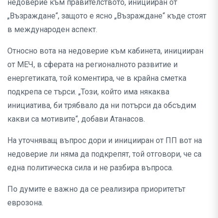
недоверие към правителството, иницииран от
„Възраждане“, защото е ясно „Възраждане“ къде стоят
в международен аспект.
Относно вота на недоверие към кабинета, иницииран
от МЕЧ, в сферата на регионалното развитие и
енергетиката, той коментира, че в крайна сметка
подкрепа се търси. „Този, който има някаква
инициатива, би трябвало да ни потърси да обсъдим
какви са мотивите“, добави Атанасов.
На уточняващ въпрос дори и иницииран от ПП вот на
недоверие ли няма да подкрепят, той отговори, че са
една политическа сила и не разбира въпроса.
По думите е важно да се реализира приоритетът
еврозона.