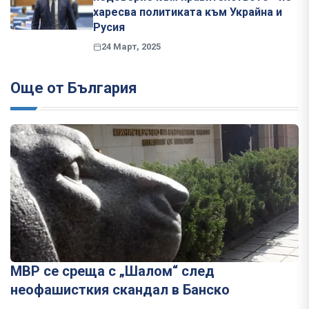
харесва политиката към Украйна и
Русия
24 Март, 2025
Още от България
МВР се среща с „Шалом“ след
неофашисткия скандал в Банско