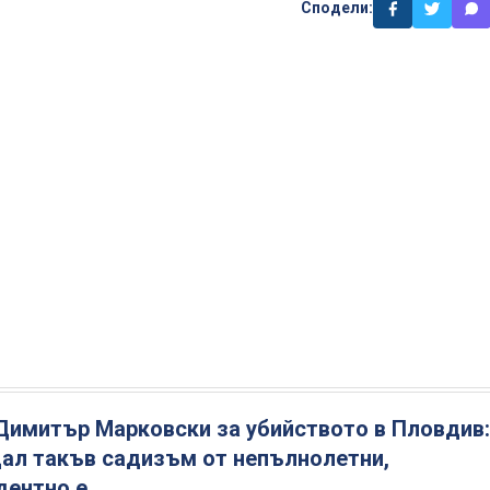
Сподели:
Димитър Марковски за убийството в Пловдив:
ал такъв садизъм от непълнолетни,
дентно е