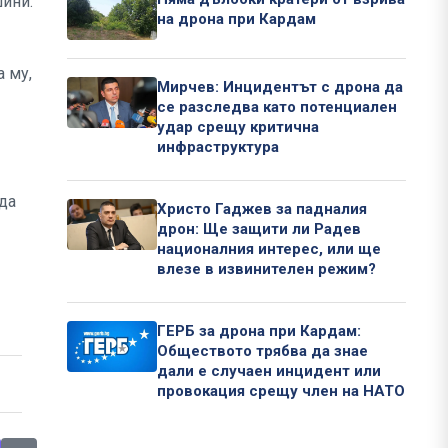
шини.
на дрона при Кардам
а му,
Мирчев: Инцидентът с дрона да
се разследва като потенциален
удар срещу критична
инфраструктура
да
Христо Гаджев за падналия
дрон: Ще защити ли Радев
националния интерес, или ще
влезе в извинителен режим?
ГЕРБ за дрона при Кардам:
Обществото трябва да знае
дали е случаен инцидент или
провокация срещу член на НАТО