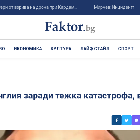
взрива на дрона при Кардам...
Мирчев: Инцидентът с дрона 
ВО
ИКОНОМИКА
КУЛТУРА
ЛАЙФ СТАЙЛ
СПОРТ
нглия заради тежка катастрофа, 