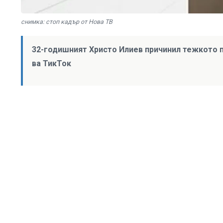
снимка: стоп кадър от Нова ТВ
32-годишният Христо Илиев причинил тежкото 
ва ТикТок