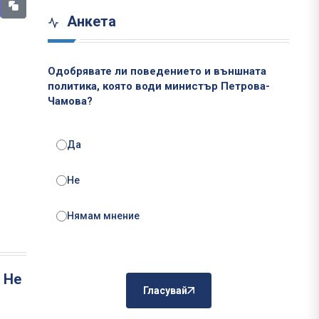
Анкета
Одобрявате ли поведението и външната
политика, която води министър Петрова-
Чамова?
Да
Не
Нямам мнение
 Не
Гласувай