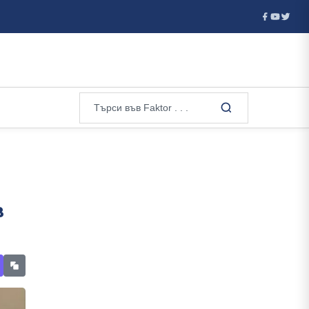
да се разследва като потенциален удар срещу критична ...
в