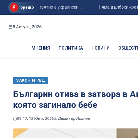
“Майя”, вероятно е украински ...
Няма дълбоки кратери от 
Горещо
8 Август, 2026
МНЕНИЯ
ПОЛИТИКА
НОВИНИ
ОБЩЕСТ
ЗАКОН И РЕД
Българин отива в затвора в А
която загинало бебе
09:47, 12 Юни, 2026
Димитър Иванов