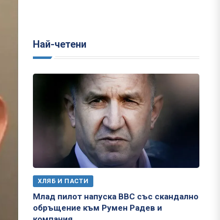
Най-четени
ХЛЯБ И ПАСТИ
Млад пилот напуска ВВС със скандално
обръщение към Румен Радев и
компания