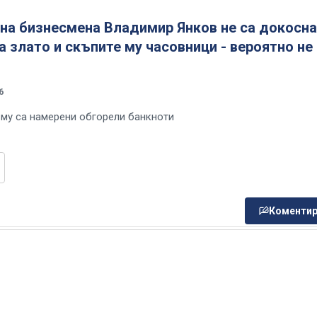
 на бизнесмена Владимир Янков не са докосн
 злато и скъпите му часовници - вероятно не 
6
 му са намерени обгорели банкноти
Коментир