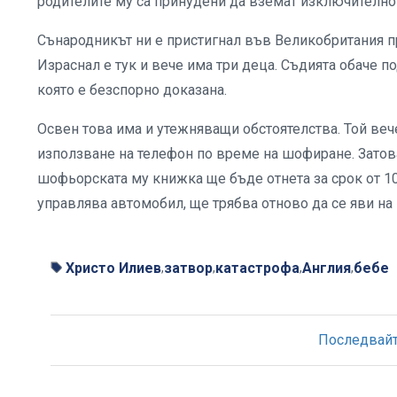
родителите му са принудени да вземат изключител
Сънародникът ни е пристигнал във Великобритания пр
Израснал е тук и вече има три деца. Съдията обаче п
която е безспорно доказана.
Освен това има и утежняващи обстоятелства. Той вече
използване на телефон по време на шофиране. Затова
шофьорската му книжка ще бъде отнета за срок от 10
управлява автомобил, ще трябва отново да се яви на
Христо Илиев
затвор
катастрофа
Англия
бебе
,
,
,
,
Последвайте