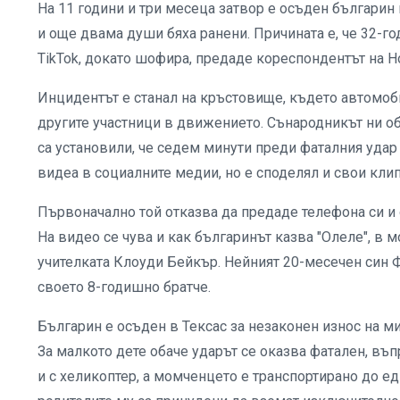
На 11 години и три месеца затвор е осъден българин 
и още двама души бяха ранени. Причината е, че 32-г
TikTok, докато шофира, предаде кореспондентът на Н
Инцидентът е станал на кръстовище, където автомоби
другите участници в движението. Сънародникът ни оба
са установили, че седем минути преди фаталния удар 
видеа в социалните медии, но е споделял и свои кли
Първоначално той отказва да предаде телефона си и о
На видео се чува и как българинът казва "Олеле", в 
учителката Клоуди Бейкър. Нейният 20-месечен син Фи
своето 8-годишно братче.
Българин е осъден в Тексас за незаконен износ на ми
За малкото дете обаче ударът се оказва фатален, въ
и с хеликоптер, а момченцето е транспортирано до е