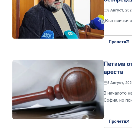
8 Август, 202
„Във всички 
Прочети
Петима от
ареста
8 Август, 202
В началото н
София, но по
Прочети