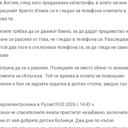
в Англия, след като предизвика катастрофа, в която загина
одишният Христо Илиев си е гледал на телефона клипчета в
ова тв.
лите трябва да се движат бавно, за да дадат предимство 
че се разсеял от това, че гледал в телефона си. Разследв
той два пъти е отключвал телефона си, за да гледа не само
пове.
трича да се е разсеял. Полицаите на място обаче го изземв
момента на сблъсъка. Той се врязва в колата на помощник-
нли е бил на задната седалка в детско столче, заедно със
кроелектроника в Русия19.02.2026 | 14:43 ч.
преки че спасителните екипи пристигат незабавно, включит
дна от най-добрите детски болници. Два дни по-късно