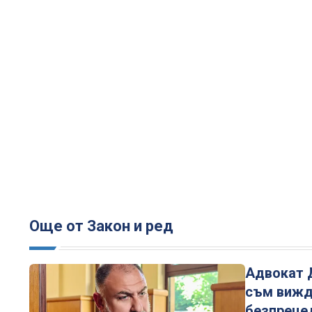
Още от Закон и ред
Адвокат 
съм вижд
безпреце