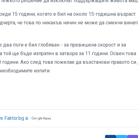
но тежкото решение да изключат поддържащите живота ма
еди 15 години, когато е бил на около 15-годишна възраст.
одчерта, че това по никакъв начин не може да смекчи винат
 два пъти е бил глобяван - за превишена скорост и за
 той ще бъде изпратен в затвора за 11 години. Освен това
 години. Ако след това пожелае да възстанови правото си 
 необходимите изпити.
 Faktor.bg в