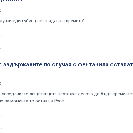
6
случаи един убиец се създава с времето"
 задържаните по случая с фентанила остават
6
а заседанието защитниците настояха делото да бъде преместе
не за момента то остава в Русе