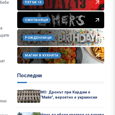
 бебе
ПЕТЪК 13
СМОТАНЯЦИ
на
ащите
РОЖДЕННИЦИ
МАГИИ В КУХНЯТА
ат.
Последни
МО: Дронът при Кардам е
“Майя”, вероятно е украински
елно
Няма дълбоки кратери от взрива