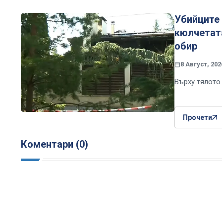
Убийците
кюлчетата
обир
8 Август, 202
Върху тялото
Прочети
Коментари (0)