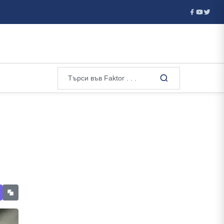
тия отказа визи на руски гимнастички и гимнастици за европейско