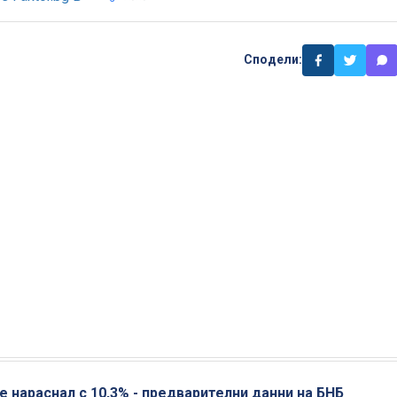
Сподели:
е нараснал с 10,3% - предварителни данни на БНБ