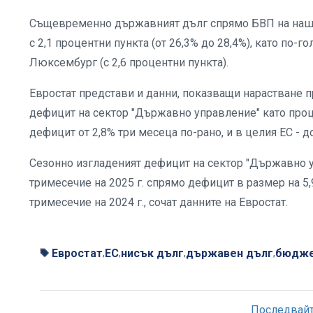
Същевременно държавният дълг спрямо БВП на нашата
с 2,1 процентни пункта (от 26,3% до 28,4%), като по-
Люксембург (с 2,6 процентни пункта).
Евростат представи и данни, показващи нарастване пр
дефицит на сектор "Държавно управление" като проц
дефицит от 2,8% три месеца по-рано, и в целия ЕС - 
Сезонно изгладеният дефицит на сектор "Държавно у
тримесечие на 2025 г. спрямо дефицит в размер на 5,
тримесечие на 2024 г., сочат данните на Евростат.
Евростат
ЕС
нисък дълг
държавен дълг
бюдже
,
,
,
,
Последвайте