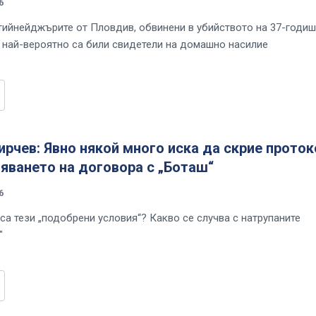
6
тийнейджърите от Пловдив, обвинени в убийството на 37-годи
, най-вероятно са били свидетели на домашно насилие
рчев: Явно някой много иска да скрие прото
яването на договора с „Боташ“
6
са тези „подобрени условия“? Какво се случва с натрупаните
"