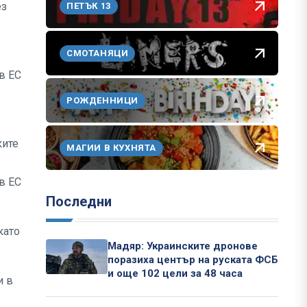
ез
ПЕТЪК 13
СМОТАНЯЦИ
в ЕС
РОЖДЕННИЦИ
ките
МАГИИ В КУХНЯТА
в ЕС
Последни
като
Мадяр: Украинските дронове
поразиха център на руската ФСБ
и още 102 цели за 48 часа
и в