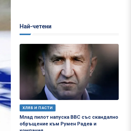
Най-четени
ХЛЯБ И ПАСТИ
Млад пилот напуска ВВС със скандално
обръщение към Румен Радев и
компания