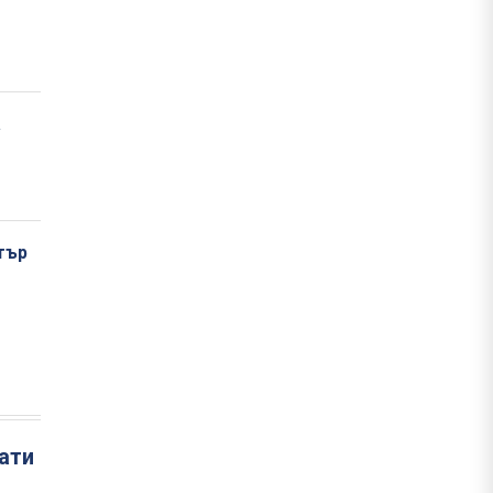
а
тър
ати