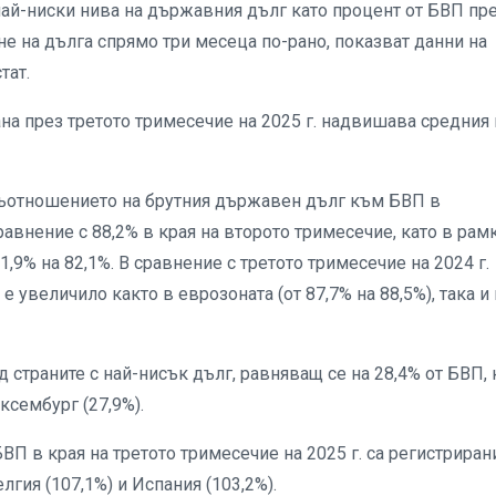
най-ниски нива на държавния дълг като процент от БВП пр
ане на дълга спрямо три месеца по-рано, показват данни на
тат.
а през третото тримесечие на 2025 г. надвишава средния 
 съотношението на брутния държавен дълг към БВП в
равнение с 88,2% в края на второто тримесечие, като в рам
,9% на 82,1%. В сравнение с третото тримесечие на 2024 г.
увеличило както в еврозоната (от 87,7% на 88,5%), така и 
страните с най-нисък дълг, равняващ се на 28,4% от БВП, 
ксембург (27,9%).
 в края на третото тримесечие на 2025 г. са регистриран
елгия (107,1%) и Испания (103,2%).