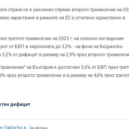
 страна се е увеличил спрямо второто тримесечие на 202
голямо нарастване в рамките на ЕС е отчетено единствено в
ез третото тримесечие на 2025 г. на сезонно изгладения
ент от БВП в еврозоната до 3,2% - на фона на бюджетен
до 3,2% от дефицит в размер на 2,9% през второто тримесечи
правление" на България е достигнал 3,6% от БВП през трет
9% през второто тримесечие и в размер на 4,6% през трето
тен дефицит
 Faktor.bg в