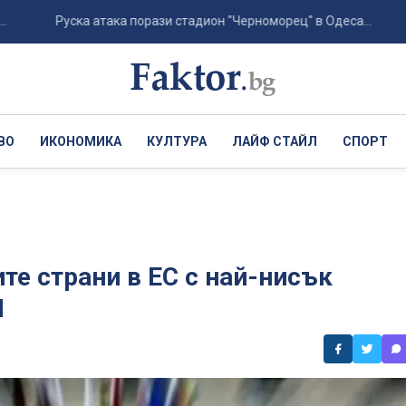
Руска атака порази стадион "Черноморец" в Одеса...
Хърва
ВО
ИКОНОМИКА
КУЛТУРА
ЛАЙФ СТАЙЛ
СПОРТ
ите страни в ЕС с най-нисък
П