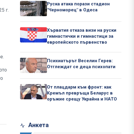
Руска атака порази стадион
5 г.
"Черноморец" в Одеса
Хърватия отказа визи на руски
гимнастички и гимнастици за
европейското първенство
е.
Психиатърът Веселин Герев:
Отглеждат се деца психопати
ото
то
От плацдарм към фронт: как
Кремъл превръща Беларус в
оръжие срещу Украйна и НАТО
Анкета