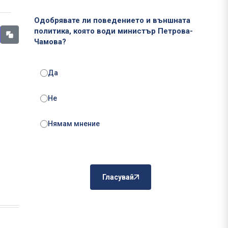
Одобрявате ли поведението и външната
политика, която води министър Петрова-
Чамова?
Да
Не
Нямам мнение
Гласувай