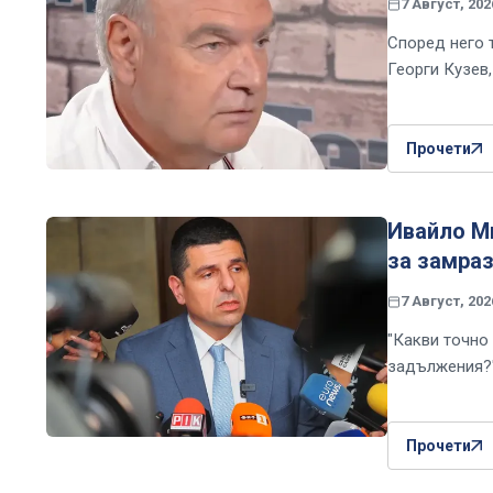
7 Август, 202
Според него 
Георги Кузев
Прочети
Ивайло Ми
за замраз
7 Август, 202
"Какви точно 
задължения?
Прочети