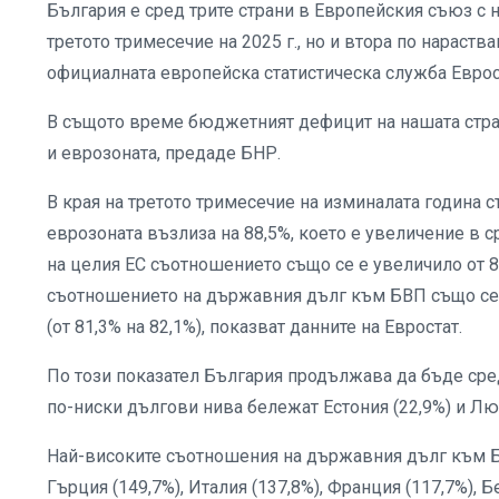
България е сред трите страни в Европейския съюз с 
третото тримесечие на 2025 г., но и втора по нараств
официалната европейска статистическа служба Еврос
В същото време бюджетният дефицит на нашата стран
и еврозоната, предаде БНР.
В края на третото тримесечие на изминалата година
еврозоната възлиза на 88,5%, което е увеличение в с
на целия ЕС съотношението също се е увеличило от 81
съотношението на държавния дълг към БВП също се е 
(от 81,3% на 82,1%), показват данните на Евростат.
По този показател България продължава да бъде сред 
по-ниски дългови нива бележат Естония (22,9%) и Лю
Най-високите съотношения на държавния дълг към БВП
Гърция (149,7%), Италия (137,8%), Франция (117,7%), Б