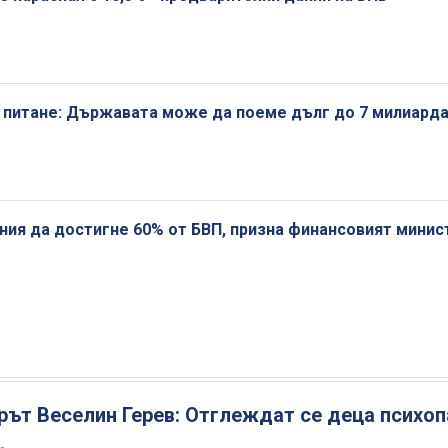
 питане: Държавата може да поеме дълг до 7 милиард
ния да достигне 60% от БВП, призна финансовият минис
ът Веселин Герев: Отглеждат се деца психоп