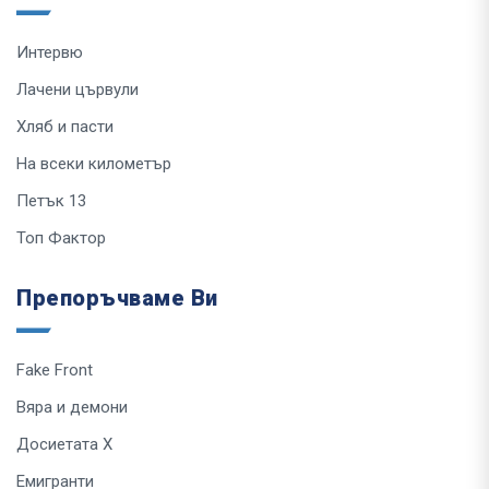
Интервю
Лачени цървули
Хляб и пасти
На всеки километър
Петък 13
Топ Фактор
Препоръчваме Ви
Fake Front
Вяра и демони
Досиетата Х
Емигранти