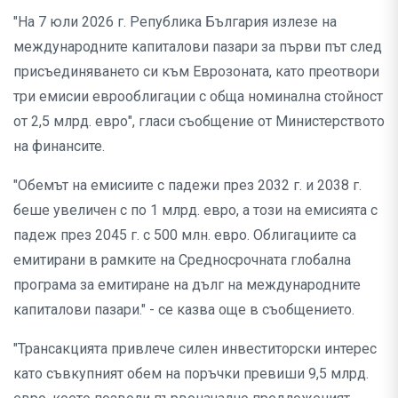
"На 7 юли 2026 г. Република България излезе на
международните капиталови пазари за първи път след
присъединяването си към Еврозоната, като преотвори
три емисии еврооблигации с обща номинална стойност
от 2,5 млрд. евро", гласи съобщение от Министерството
на финансите.
"Обемът на емисиите с падежи през 2032 г. и 2038 г.
беше увеличен с по 1 млрд. евро, а този на емисията с
падеж през 2045 г. с 500 млн. евро. Облигациите са
емитирани в рамките на Средносрочната глобална
програма за емитиране на дълг на международните
капиталови пазари." - се казва още в съобщението.
"Трансакцията привлече силен инвеститорски интерес
като съвкупният обем на поръчки превиши 9,5 млрд.