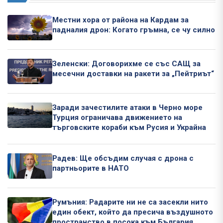
Местни хора от района на Кардам за
падналия дрон: Когато гръмна, се чу силно
Зеленски: Договорихме се със САЩ за
месечни доставки на ракети за „Пейтриът“
Заради зачестилите атаки в Черно море
Турция ограничава движението на
търговските кораби към Русия и Украйна
Радев: Ще обсъдим случая с дрона с
партньорите в НАТО
Румъния: Радарите ни не са засекли нито
един обект, който да пресича въздушното
пространство в посока към България