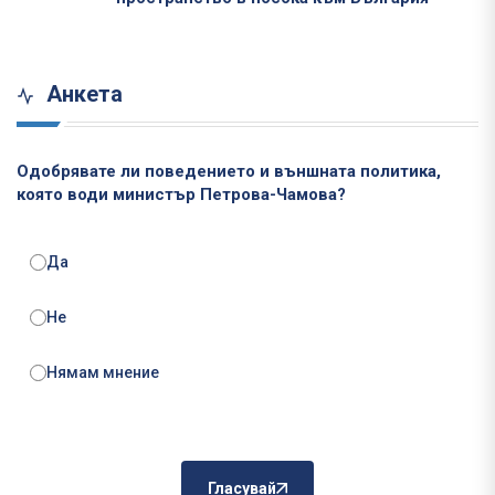
Анкета
Одобрявате ли поведението и външната политика,
която води министър Петрова-Чамова?
Да
Не
Нямам мнение
Гласувай