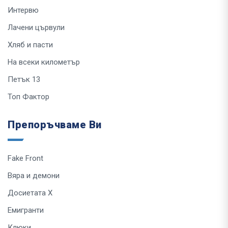
Интервю
Лачени цървули
Хляб и пасти
На всеки километър
Петък 13
Топ Фактор
Препоръчваме Ви
Fake Front
Вяра и демони
Досиетата Х
Емигранти
Клюки