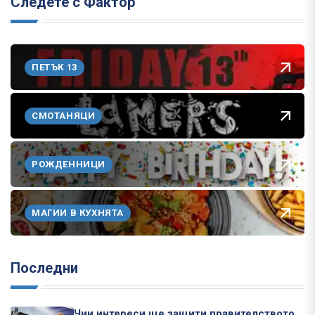
Следете с Фактор
ПЕТЪК 13
СМОТАНЯЦИ
РОЖДЕННИЦИ
МАГИИ В КУХНЯТА
Последни
Чии интереси ще защити правителството