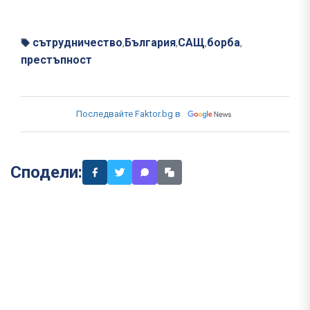
сътрудничество
България
САЩ
борба
,
,
,
,
престъпност
Последвайте Faktor.bg в
Сподели: