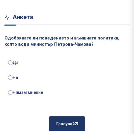
Анкета
Одобрявате ли поведението и външната политика,
която води министър Петрова-Чамова?
Да
Не
Нямам мнение
Гласувай