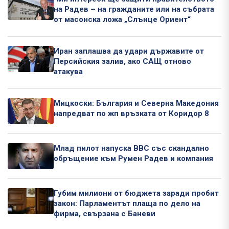
на Радев – на гражданите или на събрата
от масонска ложа „Слънце Ориент“
Иран заплашва да удари държавите от
Персийския залив, ако САЩ отново
атакува
Мицкоски: България и Северна Македония
напредват по жп връзката от Коридор 8
Млад пилот напуска ВВС със скандално
обръщение към Румен Радев и компания
Губим милиони от бюджета заради пробит
закон: Парламентът плаща по дело на
фирма, свързана с Баневи