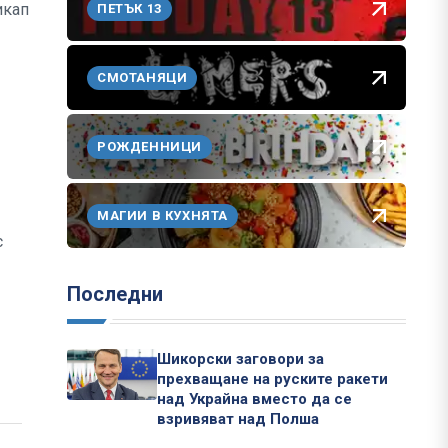
икап
ПЕТЪК 13
СМОТАНЯЦИ
РОЖДЕННИЦИ
МАГИИ В КУХНЯТА
с
Последни
Шикорски заговори за
прехващане на руските ракети
над Украйна вместо да се
взривяват над Полша