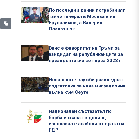
По последни данни погребаният
тайно генерал в Москва е не
Ерусалимов, а Валерий
Плохотнюк
Ванс е фаворитът на Тръмп за
кандидат на републиканците за
президентския вот през 2028 г.
Испанските служби разследват
подготовка за нова миграционна
вълна към Сеута
Национален състезател по
борба е хванат с допинг,
използвал е анаболи от ерата на
ГДР