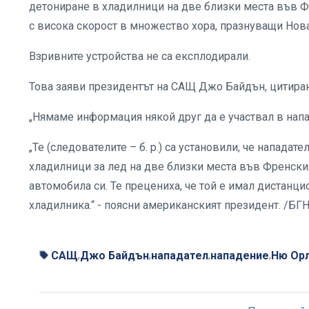
детониране в хладилници на две близки места във Фр
с висока скорост в множество хора, празнуващи Нова
Взривните устройства не са експлодирали.
Това заяви президентът на САЩ Джо Байдън, цитиран
„Нямаме информация някой друг да е участвал в напа
„Те (следователите – б. р.) са установили, че нападат
хладилници за лед на две близки места във Френския
автомобила си. Те прецениха, че той е имал дистанци
хладилника.“ - поясни американският президент. /БГ
САЩ
Джо Байдън
нападател
нападение
Ню Ор
,
,
,
,