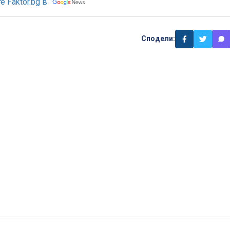
 Faktor.bg в
Сподели: