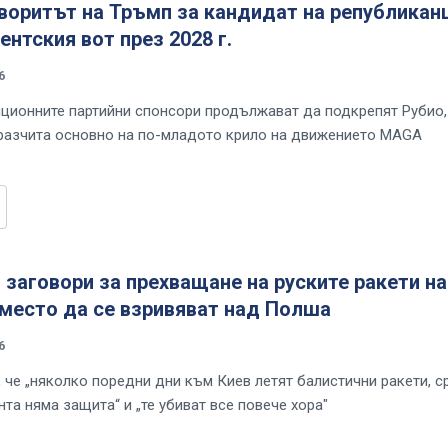
воритът на Тръмп за кандидат на републикан
ентския вот през 2028 г.
6
иционните партийни спонсори продължават да подкрепят Рубио,
разчита основно на по-младото крило на движението MAGA
заговори за прехващане на руските ракети н
вместо да се взривяват над Полша
6
, че „няколко поредни дни към Киев летят балистични ракети, 
та няма защита“ и „те убиват все повече хора"