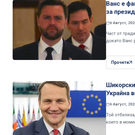
Ванс е фа
за презид
6 Август, 202
Част от трад
докато Ванс 
Прочети
Шикорски 
Украйна 
6 Август, 202
Той отбеляза
които в момен