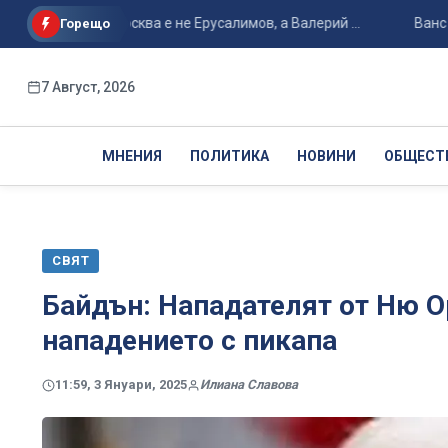
нерал в Москва е не Ерусалимов, а Валерий ...
Ванс е фаво
Горещо
7 Август, 2026
МНЕНИЯ
ПОЛИТИКА
НОВИНИ
ОБЩЕСТ
СВЯТ
Байдън: Нападателят от Ню О
нападението с пикапа
11:59, 3 Януари, 2025
Илиана Славова