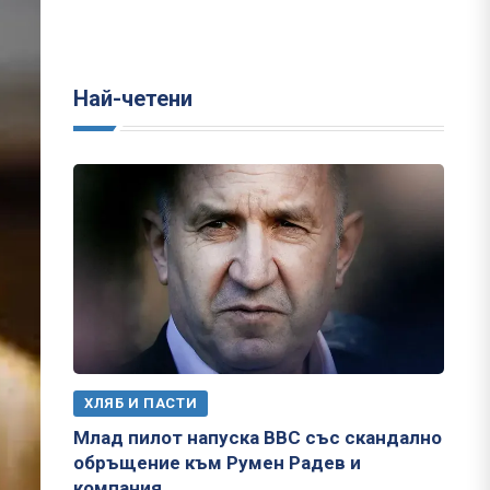
Най-четени
ХЛЯБ И ПАСТИ
Млад пилот напуска ВВС със скандално
обръщение към Румен Радев и
компания