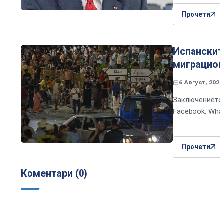
Прочети
Испански
миграцио
6 Август, 202
Заключението
Facebook, Wh
Прочети
Коментари (0)