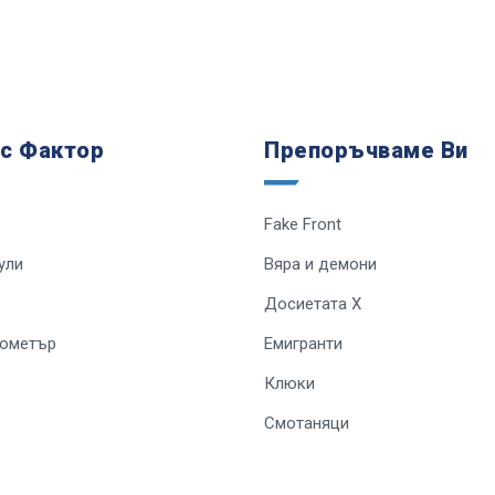
 с Фактор
Препоръчваме Ви
Fake Front
ули
Вяра и демони
Досиетата Х
лометър
Емигранти
Клюки
Смотаняци