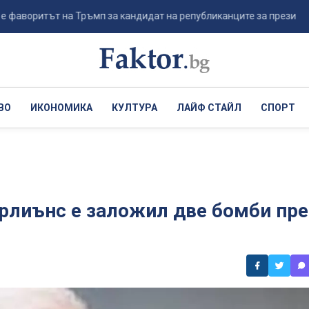
ритът на Тръмп за кандидат на републиканците за президентския во
ВО
ИКОНОМИКА
КУЛТУРА
ЛАЙФ СТАЙЛ
СПОРТ
рлиънс е заложил две бомби пр