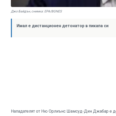
Джо Байдън, снимка: EPA/BGNES
Имал е дистанционен детонатор в пикапа си
Нападателят от Ню Орлиънс Шамсуд-Дин Джабар е де