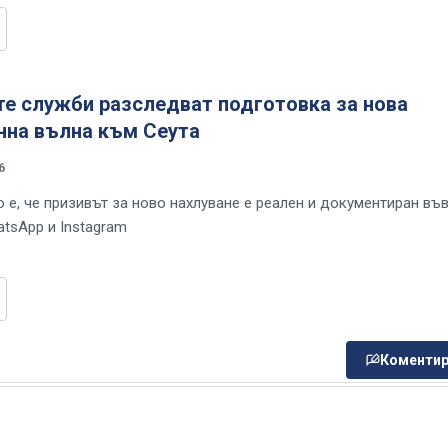
те служби разследват подготовка за нова
нна вълна към Сеута
6
 е, че призивът за ново нахлуване е реален и документиран въ
atsApp и Instagram
Коментир