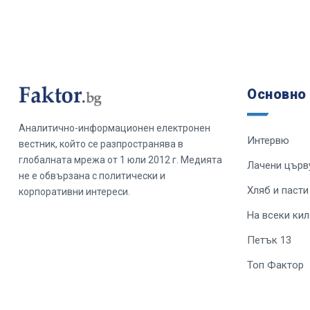
Основно
Аналитично-информационен електронен
Интервю
вестник, който се разпространява в
глобалната мрежа от 1 юли 2012 г. Медията
Лачени църв
не е обвързана с политически и
Хляб и пасти
корпоративни интереси.
На всеки ки
Петък 13
Топ Фактор