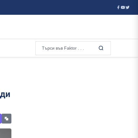
т пре...
Испанските служби разследват подготовка за нова
еди