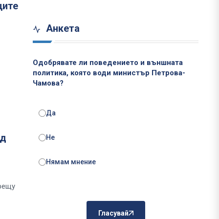
ците
Анкета
Одобрявате ли поведението и външната
политика, която води министър Петрова-
Чамова?
Да
ад
Не
Нямам мнение
срещу
Гласувай