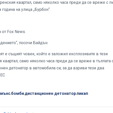
енския квартал, само няколко часа преди да се вреже с п
 година на улица „Бурбон“.
 от Fox News.
дението“, посочи Байдън.
елят е същият човек, който е заложил експлозивите в тези
 квартал, само няколко часа преди да се вреже в тълпата 
онен детонатор в автомобила си, за да взриви тези два
НЕС
лиънс
бомби
дистанционен детонатор
пикап
,
,
,