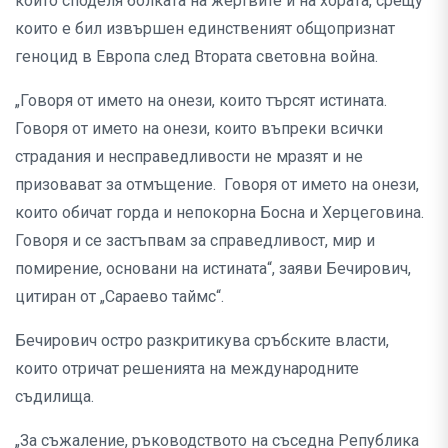
който споделя болката на жертвите и на хората, срещу
които е бил извършен единственият общопризнат
геноцид в Европа след Втората световна война.
„Говоря от името на онези, които търсят истината.
Говоря от името на онези, които въпреки всички
страдания и несправедливости не мразят и не
призовават за отмъщение. Говоря от името на онези,
които обичат горда и непокорна Босна и Херцеговина.
Говоря и се застъпвам за справедливост, мир и
помирение, основани на истината“, заяви Бечирович,
цитиран от „Сараево таймс“.
Бечирович остро разкритикува сръбските власти,
които отричат решенията на международните
съдилища.
„За съжаление, ръководството на съседна Република