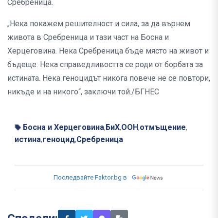
Сребреница.
„Нека покажем решителност и сила, за да върнем
живота в Сребреница и тази част на Босна и
Херцеговина. Нека Сребреница бъде място на живот и
бъдеще. Нека справедливостта се роди от борбата за
истината. Нека геноцидът никога повече не се повтори,
никъде и на никого“, заключи той./БГНЕС
Босна и Херцеговина
БиХ
ООН
отмъщение
,
,
,
,
истина
геноцид
Сребреница
,
,
Последвайте Faktor.bg в