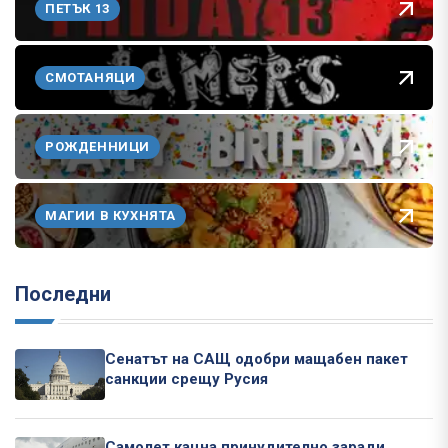
ПЕТЪК 13
СМОТАНЯЦИ
РОЖДЕННИЦИ
МАГИИ В КУХНЯТА
Последни
Сенатът на САЩ одобри мащабен пакет
санкции срещу Русия
Самолет кацна принудително заради