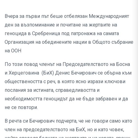
Вчера за първи път беше отбелязан Международният
ден за възпоминание и почитане на жертвите на
геноцида в Сребреница под патронажа на самата
Организация на обединените нации в Общото събрание
на ООН
По този повод членът на Председателството на Босна
и Херцеговина (БиХ) Денис Бечирович се обърна към
обществеността с реч, в която ясно изрази ключови
послания за истината, справедливостта и
необходимостта геноцидът да не бъде забравен и да
не се повтори.
В речта си Бечирович подчерта, че не говори само като
член на председателството на БиХ, но и като човек,