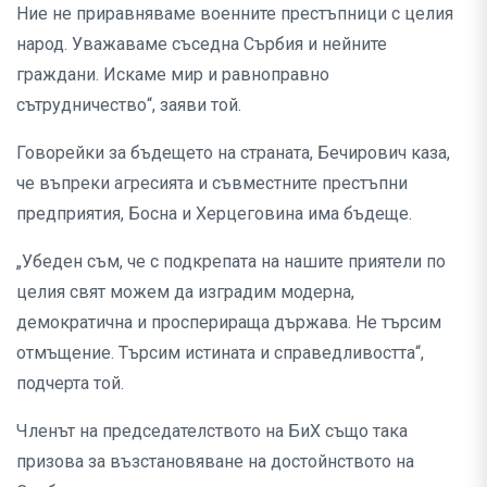
Ние не приравняваме военните престъпници с целия
народ. Уважаваме съседна Сърбия и нейните
граждани. Искаме мир и равноправно
сътрудничество“, заяви той.
Говорейки за бъдещето на страната, Бечирович каза,
че въпреки агресията и съвместните престъпни
предприятия, Босна и Херцеговина има бъдеще.
„Убеден съм, че с подкрепата на нашите приятели по
целия свят можем да изградим модерна,
демократична и просперираща държава. Не търсим
отмъщение. Търсим истината и справедливостта“,
подчерта той.
Членът на председателството на БиХ също така
призова за възстановяване на достойнството на