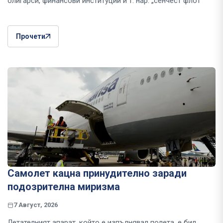
олигарси, финансови институции и т. нар. „сенчест флот“
Прочети
Самолет кацна принудително заради
подозрителна миризма
7 Август, 2026
Летателният апарат, който е изпълнявал полета, е бил