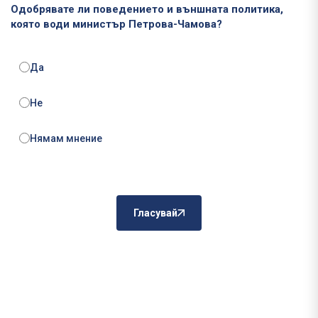
Одобрявате ли поведението и външната политика,
която води министър Петрова-Чамова?
Да
Не
Нямам мнение
Гласувай