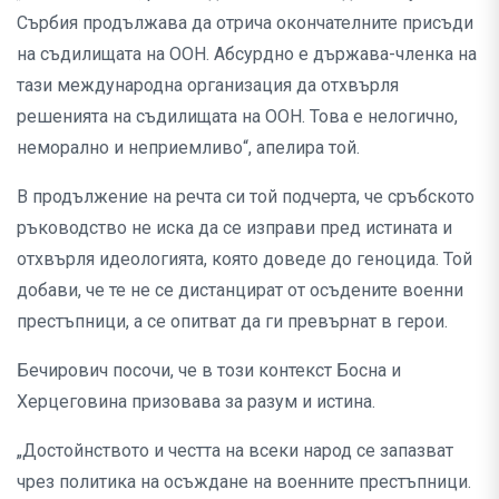
Сърбия продължава да отрича окончателните присъди
на съдилищата на ООН. Абсурдно е държава-членка на
тази международна организация да отхвърля
решенията на съдилищата на ООН. Това е нелогично,
неморално и неприемливо“, апелира той.
В продължение на речта си той подчерта, че сръбското
ръководство не иска да се изправи пред истината и
отхвърля идеологията, която доведе до геноцида. Той
добави, че те не се дистанцират от осъдените военни
престъпници, а се опитват да ги превърнат в герои.
Бечирович посочи, че в този контекст Босна и
Херцеговина призовава за разум и истина.
„Достойнството и честта на всеки народ се запазват
чрез политика на осъждане на военните престъпници.