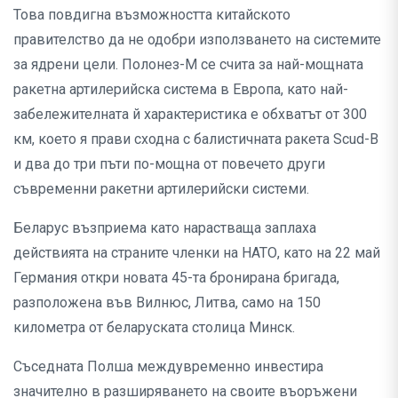
Това повдигна възможността китайското
правителство да не одобри използването на системите
за ядрени цели. Полонез-M се счита за най-мощната
ракетна артилерийска система в Европа, като най-
забележителната й характеристика е обхватът от 300
км, което я прави сходна с балистичната ракета Scud-B
и два до три пъти по-мощна от повечето други
съвременни ракетни артилерийски системи.
Беларус възприема като нарастваща заплаха
действията на страните членки на НАТО, като на 22 май
Германия откри новата 45-та бронирана бригада,
разположена във Вилнюс, Литва, само на 150
километра от беларуската столица Минск.
Съседната Полша междувременно инвестира
значително в разширяването на своите въоръжени