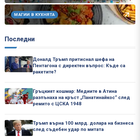
МАГИИ В КУХНЯТА
Последни
Доналд Тръмп притиснал шефа на
Пентагона с директен въпрос: Къде са
ракетите?
Гръцкият кошмар: Медиите в Атина
разпънаха на кръст „Панатинайкос“ след
ремито с ЦСКА 1948
Тръмп върна 100 млрд. долара на бизнеса
след съдебен удар по митата