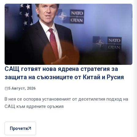
САЩ готвят нова ядрена стратегия за
защита на съюзниците от Китай и Русия
5 Август, 2026
В нея се оспорва установеният от десетилетия подход на
САЩ към ядрените оръжия
Прочети