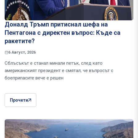
Доналд Тръмп притиснал шефа на
Пентагона с директен въпрос: Къде са
ракетите?
6 Август, 2026
Сблъсъкът е станал минали петък, след като
американският президент е смятал, че въпросът с
боеприпасите вече е решен
Прочети