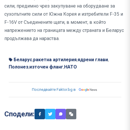
сили, предимно чрез закупуване на оборудване за
сухопътните сили от Южна Корея и изтребители F-35 и
F-16V от Съединените щати, в момент, в който
напрежението на границата между страната и Беларус
продължава да нараства.
Беларус
ракетна артилерия
ядрени глави
,
,
,
Полонез
източен фланг
НАТО
,
,
Последвайте Faktor.bg в
Сподели: