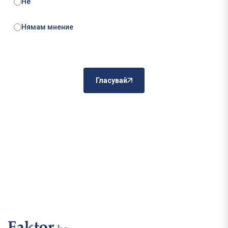
Не
Нямам мнение
Гласувай