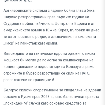
цитиран от Труд.
Артилерийските системи с ядрени бойни глави бяха
широко разпространени през първите години на
Студената война, най-вече в Централна Европа и от
американската армия в Южна Корея, въпреки че днес
те са относително редки, с изключение на системата
„Наср“ на пакистанската армия.
Въвеждането на тактически ядрени оръжия с ниска
мощност би могло да помогне за компенсиране на
конвенционалните недостатъци на Беларус спрямо
огромните и бързо разрастващи се сили на НАТО,
разположени по границите й.
Беларус сключи споразумение за споделяне на ядрени
оръжия с Русия през 2023 г., като балистичната ракета
„Искандер-М“ служи като основно средство за