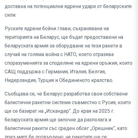
доставка на потенциални ядрени удари от беларуските
сили.
Руските ядрени бойни глави, съхранявани на
територията на Беларус, ще бъдат предоставени на
беларуската армия за оборудване на тези ракети в
случай на голяма война с НАТО, което отразява
споразуменията за споделяне на ядрени оръжия, които
САЩ поддържа с Германия, Италия, Белгия,
Нидерландия, Турция и Обединеното кралство.
Съобщава се, че Беларус разработва свои собствени
балистични ракетни системи съвместно с Русия, които
ще се базират на „Искандер“. До края на 2025 г.
беларуската армия ще започне да разполага и
балистични ракети със среден обсег „Орешник“, като
през март бе потвърдено, че ракетите ще се