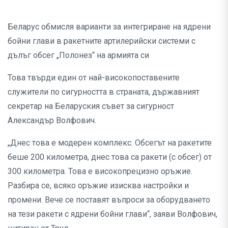
Беларус обмисля варианти за интегриране на ядрени
бойни глави в ракетните артилерийски системи с
дълъг обсег „Полонез“ на армията си
Това твърди един от най-високопоставените
служители по сигурността в страната, държавният
секретар на Беларуския съвет за сигурност
Александър Волфович.
„Днес това е модерен комплекс. Обсегът на ракетите
беше 200 километра, днес това са ракети (с обсег) от
300 километра. Това е високопрецизно оръжие.
Разбира се, всяко оръжие изисква настройки и
промени. Вече се поставят въпроси за оборудването
на тези ракети с ядрени бойни глави“, заяви Волфович,