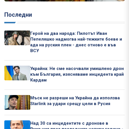
Последни
Герой на два народа: Пилотът Иван
Пепеляшко надмогва най-тежките боеве и
ада на руския плен - днес отново е във
ВСУ
Украйна: Не сме насочвали умишлено дрон
към България, изясняваме инцидента край
Кардам
Мъск не разреши на Украйна да използва
Starlink за удари срещу цели в Русия
Над 30 са инцидентите с дронове в