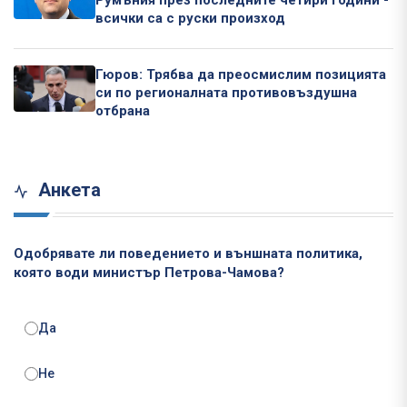
Румъния през последните четири години -
всички са с руски произход
Гюров: Трябва да преосмислим позицията
си по регионалната противовъздушна
отбрана
Анкета
Одобрявате ли поведението и външната политика,
която води министър Петрова-Чамова?
Да
Не