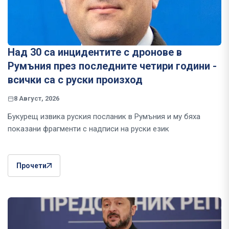
Над 30 са инцидентите с дронове в
Румъния през последните четири години -
всички са с руски произход
8 Август, 2026
Букурещ извика руския посланик в Румъния и му бяха
показани фрагменти с надписи на руски език
Прочети