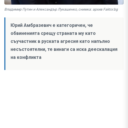
Владимир Путин и Александър Лукашенко, снимка: архив Faktor.bg
Юрий Амбразевич е категоричен, че
обвиненията срещу страната му като
съучастник в руската агресия като напълно
несъстоятелни, те винаги са иска деескалация
на конфликта