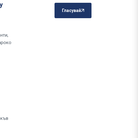
у
Гласувай
л
нти,
ароко
акъв