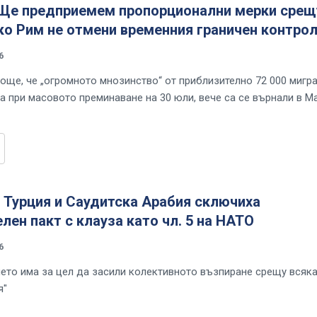
 Ще предприемем пропорционални мерки срещ
ко Рим не отмени временния граничен контро
6
още, че „огромното мнозинство“ от приблизително 72 000 мигра
та при масовото преминаване на 30 юли, вече са се върнали в М
 Турция и Саудитска Арабия сключиха
лен пакт с клауза като чл. 5 на НАТО
6
ето има за цел да засили колективното възпиране срещу всяк
я"