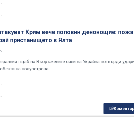
атакуват Крим вече половин денонощие: пожа
рай пристанището в Ялта
6
ералният щаб на Въоръжените сили на Украйна потвърди удари
 обекти на полуострова.
Коментир