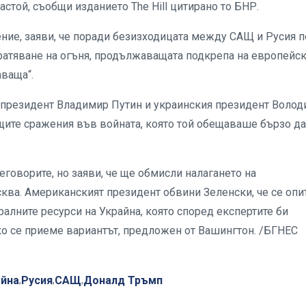
астой, съобщи изданието The Hill цитирано то БНР.
ение, заяви, че поради безизходицата между САЩ и Русия п
ратяване на огъня, продължаващата подкрепа на европейс
ваща“.
я президент Владимир Путин и украинския президент Воло
щите сражения във войната, която той обещаваше бързо да
еговорите, но заяви, че ще обмисли налагането на
ква. Американският президент обвини Зеленски, че се опи
ралните ресурси на Украйна, която според експертите би
ко се приеме вариантът, предложен от Вашингтон. /БГНЕС
ойна
Русия
САЩ
Доналд Тръмп
,
,
,