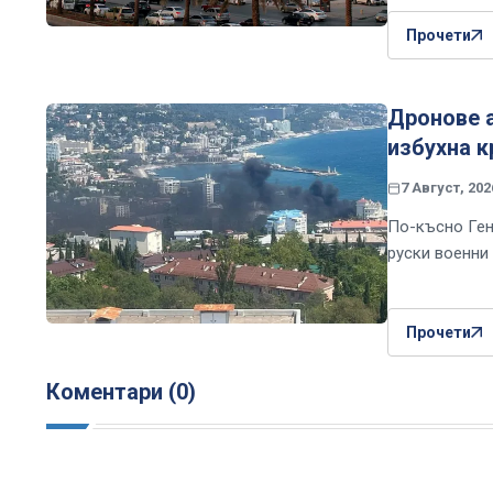
Прочети
Дронове 
избухна к
7 Август, 202
По-късно Ген
руски военни
Прочети
Коментари (0)