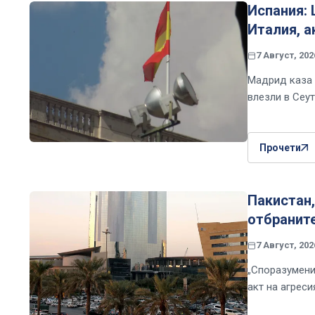
Испания:
Италия, а
7 Август, 202
Мадрид каза 
влезли в Сеу
Прочети
Пакистан,
отбраните
7 Август, 202
„Споразумени
акт на агреси