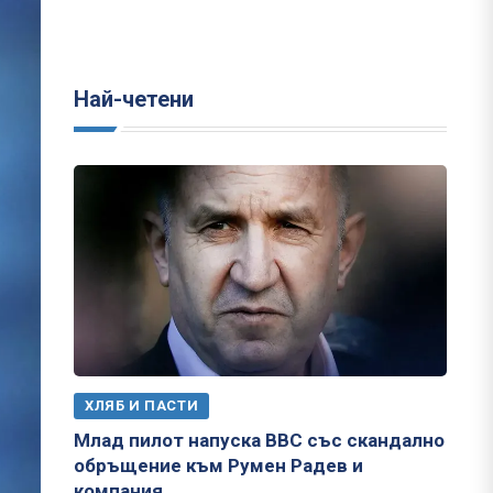
Най-четени
ХЛЯБ И ПАСТИ
Млад пилот напуска ВВС със скандално
обръщение към Румен Радев и
компания