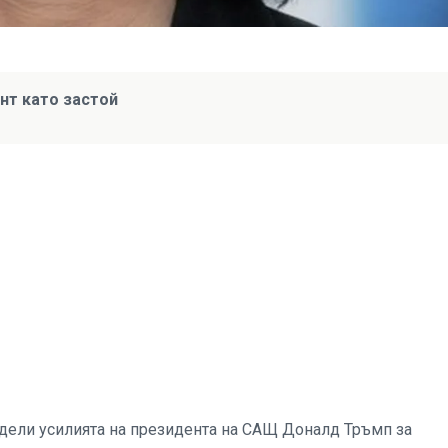
нт като застой
ели усилията на президента на САЩ Доналд Тръмп за