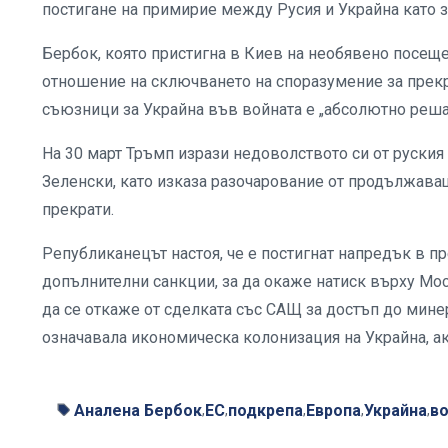
постигане на примирие между Русия и Украйна като з
Бербок, която пристигна в Киев на необявено посещ
отношение на сключването на споразумение за прек
съюзници за Украйна във войната е „абсолютно реша
На 30 март Тръмп изрази недоволството си от руски
Зеленски, като изказа разочарование от продължава
прекрати.
Републиканецът настоя, че е постигнат напредък в пр
допълнителни санкции, за да окаже натиск върху Мос
да се откаже от сделката със САЩ за достъп до мине
означавала икономическа колонизация на Украйна, а
Аналена Бербок
ЕС
подкрепа
Европа
Украйна
в
,
,
,
,
,