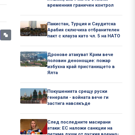
временния граничен контрол
Пакистан, Турция и Саудитска
Арабия сключиха отбранителен
пакт с клауза като чл. 5 на НАТО
Дронове атакуват Крим вече
половин денонощие: пожар
избухна край пристанището в
Ялта
Покушенията срещу руски
генерали - войната вече ги
застига навсякъде
След последните масирани
атаки: ЕС наложи санкции на
петима души от руския военно-