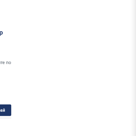
р
те по
ай