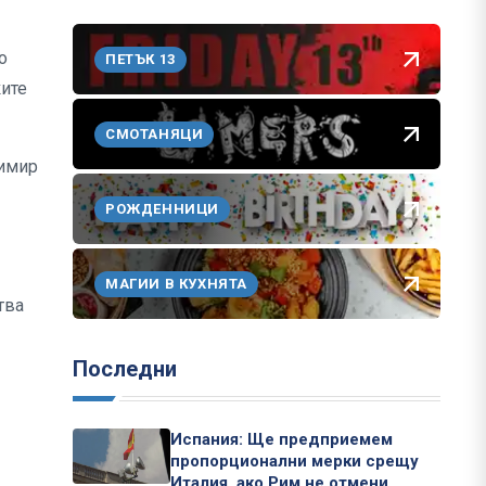
о
ПЕТЪК 13
ките
СМОТАНЯЦИ
димир
РОЖДЕННИЦИ
МАГИИ В КУХНЯТА
тва
Последни
Испания: Ще предприемем
пропорционални мерки срещу
Италия, ако Рим не отмени