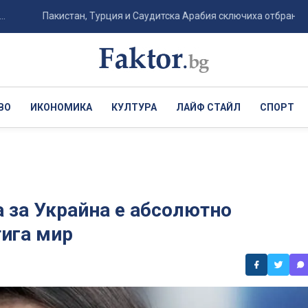
Пакистан, Турция и Саудитска Арабия сключиха отбранителен пакт с
ВО
ИКОНОМИКА
КУЛТУРА
ЛАЙФ СТАЙЛ
СПОРТ
а за Украйна е абсолютно
тига мир