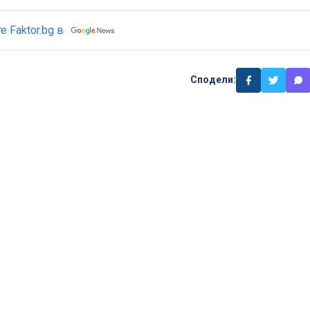
 Faktor.bg в
Сподели: