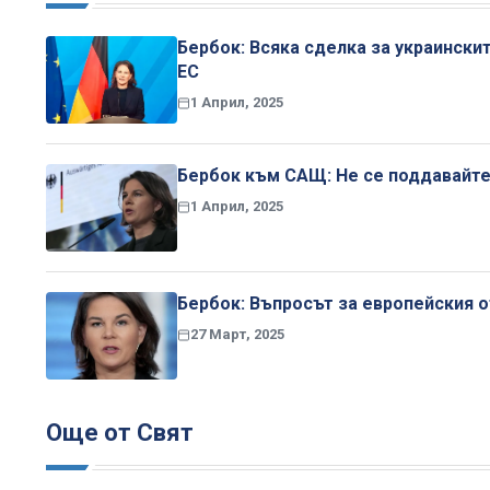
Бербок: Всяка сделка за украински
ЕС
1 Април, 2025
Бербок към САЩ: Не се поддавайте 
1 Април, 2025
Бербок: Въпросът за европейския о
27 Март, 2025
Още от Свят