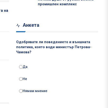
промишлен комплекс
а на
Анкета
Одобрявате ли поведението и външната
политика, която води министър Петрова-
Чамова?
Да
Не
Нямам мнение