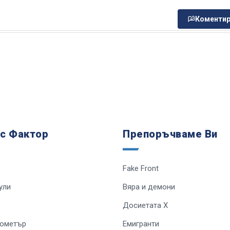
Коментир
 с Фактор
Препоръчваме Ви
Fake Front
ули
Вяра и демони
Досиетата Х
лометър
Емигранти