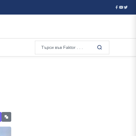
мер до 20% от...
30 години от чеченската победа над Русия..