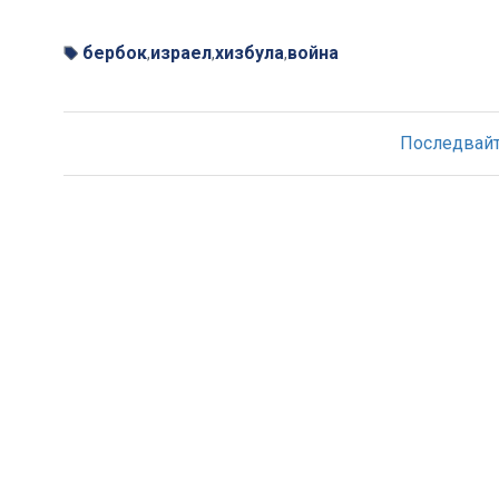
бербок
израел
хизбула
война
,
,
,
Последвайте