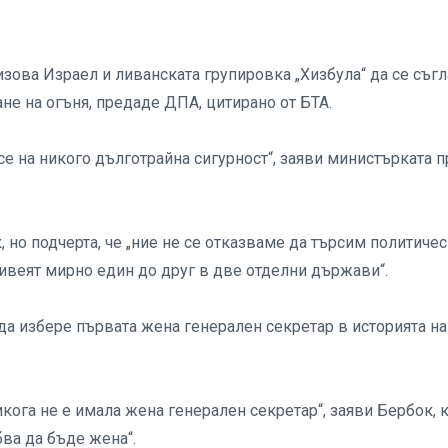
ова Израел и ливанската групировка „Хизбула“ да се съгл
е на огъня, предаде ДПА, цитирано от БТА.
е на никого дълготрайна сигурност“, заяви министърката 
 но подчерта, че „ние не се отказваме да търсим политиче
живеят мирно един до друг в две отделни държави“.
да избере първата жена генерален секретар в историята на
икога не е имала жена генерален секретар“, заяви Бербок, 
ва да бъде жена“.