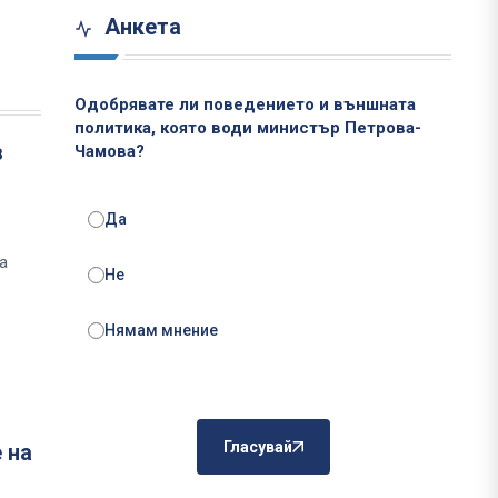
Анкета
Одобрявате ли поведението и външната
политика, която води министър Петрова-
в
Чамова?
Да
а
Не
Нямам мнение
Гласувай
 на