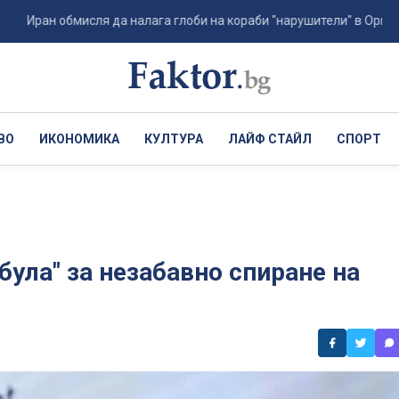
ан обмисля да налага глоби на кораби "нарушители" в Ормуз - в раз
ВО
ИКОНОМИКА
КУЛТУРА
ЛАЙФ СТАЙЛ
СПОРТ
була" за незабавно спиране на