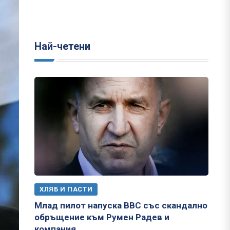
Най-четени
ХЛЯБ И ПАСТИ
Млад пилот напуска ВВС със скандално
обръщение към Румен Радев и
компания