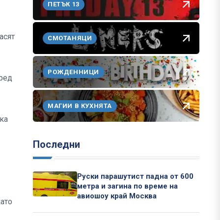
ПЕТЪК 13
асят
СМОТАНЯЦИ
РОЖДЕННИЦИ
пред
МАГИИ В КУХНЯТА
ска
Последни
Руски парашутист падна от 600
метра и загина по време на
авиошоу край Москва
като