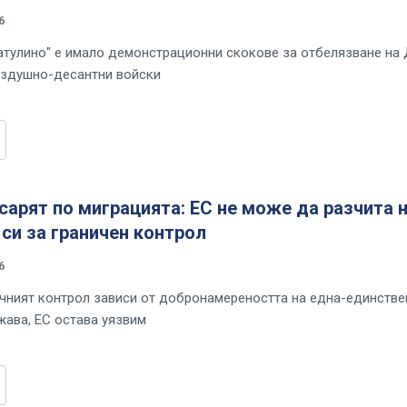
6
атулино" е имало демонстрационни скокове за отбелязване на
ъздушно-десантни войски
арят по миграцията: ЕС не може да разчита 
си за граничен контрол
6
чният контрол зависи от добронамереността на една-единстве
ава, ЕС остава уязвим