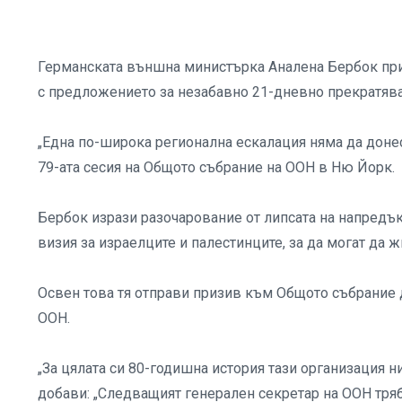
Германската външна министърка Аналена Бербок приз
с предложението за незабавно 21-дневно прекратяван
„Една по-широка регионална ескалация няма да донес
79-ата сесия на Общото събрание на ООН в Ню Йорк.
Бербок изрази разочарование от липсата на напредък,
визия за израелците и палестинците, за да могат да 
Освен това тя отправи призив към Общото събрание 
ООН.
„За цялата си 80-годишна история тази организация н
добави: „Следващият генерален секретар на ООН тряб