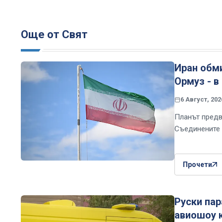
Още от Свят
Иран обми
Ормуз - в
6 Август, 202
Планът предв
Съединените 
Прочети
Руски пар
авиошоу 