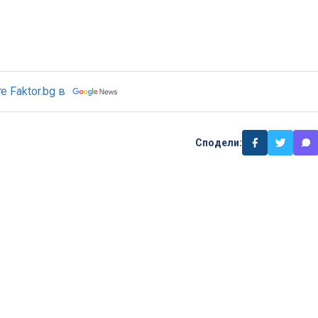
 Faktor.bg в
Сподели: