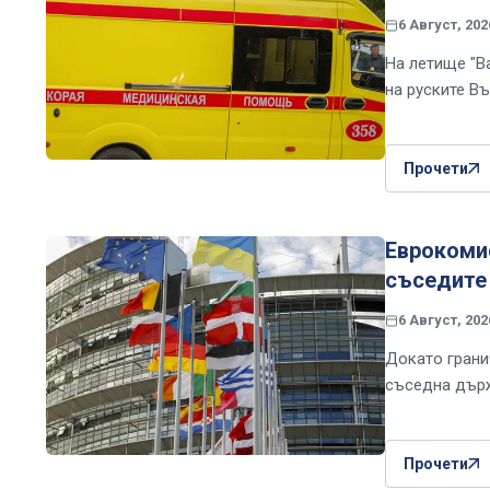
6 Август, 202
На летище "В
на руските В
Прочети
Еврокомис
съседите 
6 Август, 202
Докато грани
съседна държ
Прочети