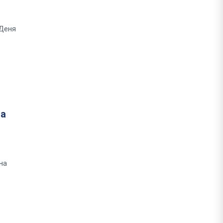
 Деня
на
на