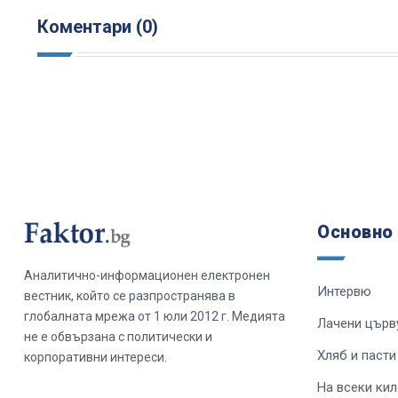
Коментари (0)
Основно
Аналитично-информационен електронен
Интервю
вестник, който се разпространява в
глобалната мрежа от 1 юли 2012 г. Медията
Лачени църв
не е обвързана с политически и
Хляб и пасти
корпоративни интереси.
На всеки ки