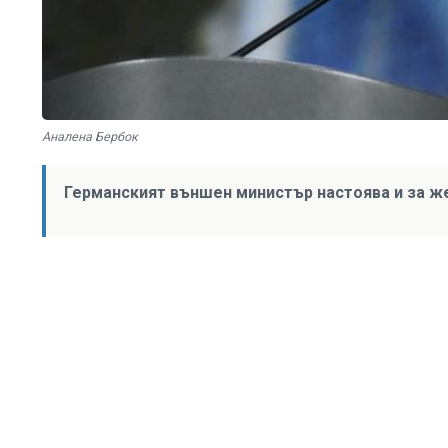
Аналена Бербок
Германският външен министър настоява и за ж