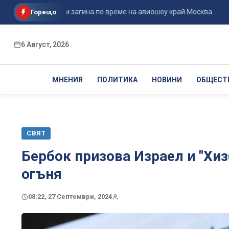
т 600 метра и загина по време на авиошоу край Москва...
Ир
Горещо
6 Август, 2026
МНЕНИЯ
ПОЛИТИКА
НОВИНИ
ОБЩЕСТ
СВЯТ
Бербок призова Израел и "Хиз
огъня
08:22, 27 Септември, 2024