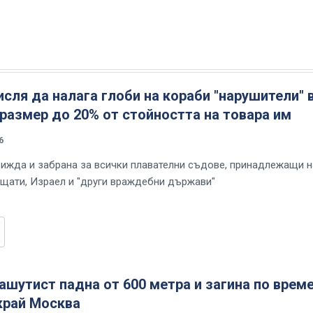
сля да налага глоби на кораби "нарушители" 
 размер до 20% от стойността на товара им
6
ижда и забрана за всички плавателни съдове, принадлежащи н
щати, Израел и "други враждебни държави"
ашутист падна от 600 метра и загина по време
край Москва