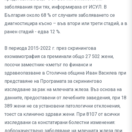
заболявания при тях, информираха от ИСУЛ. В
България около 68 % от случаите заболяването се
диагностицира късно – във втори или трети стадий, а в
ранен стадий - едва 12 %.
В периода 2015-2022 г. през скринингова
ехомамография са преминали общо 27 502 жени,
посочи заместник-кметът по финанси и
здравеопазване в Столична община Иван Василев при
представяне на Програмата за скринингово
изследване за рак на млечната жлеза. Въз основа на
данните, предоставени от лечебните заведения, при 18
389 жени не са установени патологични отклонения,
тоест са клинично здрави жени. При 8107 от всички
изследвани са констатирани болестни изменения:
дoброкачествено заболяване на млечната жлеза при