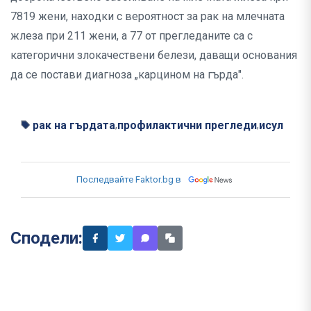
7819 жени, нaxoдки с вероятност за paк на млечната
жлеза при 211 жени, a 77 oт прегледаните са с
категорични злокачествени белези, даващи основания
да се постави диагноза „карцином на гърда".
рак на гърдата
профилактични прегледи
исул
,
,
Последвайте Faktor.bg в
Сподели: