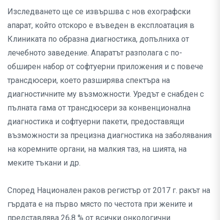
Изследването ще се извършва с нов ехографски
апарат, който отскоро е въведен в експлоатация в
Клиниката по образна диагностика, допълниха от
лечебното заведение. Апаратът разполага с по-
обширен набор от софтуерни приложения и с повече
трансдюсери, което разширява спектъра на
диагностичните му възможности. Уредът е снабден с
пълната гама от трансдюсери за конвенционална
диагностика и софтуерни пакети, предоставящи
възможности за прецизна диагностика на заболявания
на коремните органи, на малкия таз, на шията, на
меките тъкани и др.
Според Национален раков регистър от 2017 г. ракът на
гърдата е на първо място по честота при жените и
представлява 26,8 % от всички онкологични