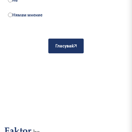
Не
Нямам мнение
Гласувай