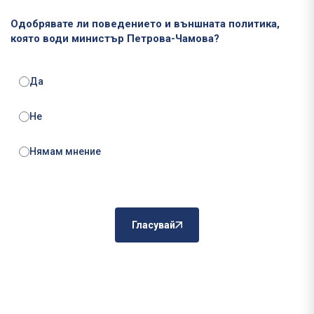
Одобрявате ли поведението и външната политика,
която води министър Петрова-Чамова?
Да
Не
Нямам мнение
Гласувай