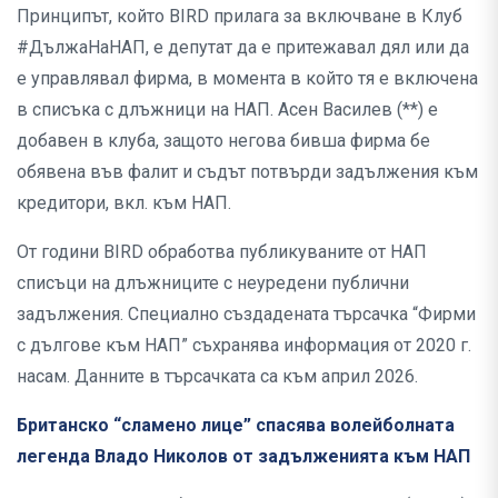
Принципът, който BIRD прилага за включване в Клуб
#ДължаНаНАП, е депутат да е притежавал дял или да
е управлявал фирма, в момента в който тя е включена
в списъка с длъжници на НАП. Асен Василев (**) е
добавен в клуба, защото негова бивша фирма бе
обявена във фалит и съдът потвърди задължения към
кредитори, вкл. към НАП.
От години BIRD обработва публикуваните от НАП
списъци на длъжниците с неуредени публични
задължения. Специално създадената търсачка “Фирми
с дългове към НАП” съхранява информация от 2020 г.
насам. Данните в търсачката са към април 2026.
Британско “сламено лице” спасява волейболната
легенда Владо Николов от задълженията към НАП