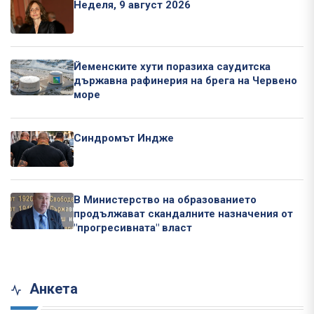
Неделя, 9 август 2026
Йеменските хути поразиха саудитска
държавна рафинерия на брега на Червено
море
Синдромът Индже
В Министерство на образованието
продължават скандалните назначения от
"прогресивната" власт
Анкета