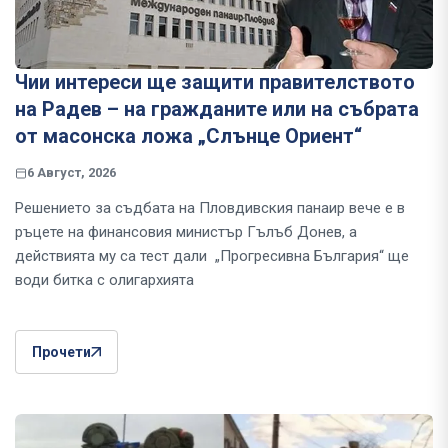
Чии интереси ще защити правителството
на Радев – на гражданите или на събрата
от масонска ложа „Слънце Ориент“
6 Август, 2026
Решението за съдбата на Пловдивския панаир вече е в
ръцете на финансовия министър Гълъб Донев, а
действията му са тест дали „Прогресивна България“ ще
води битка с олигархията
Прочети