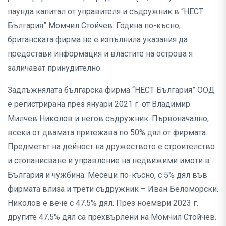
паунда капитал от управителя и съдружник в “НЕСТ
България” Момчил Стойчев. Година по-късно,
британската фирма не е изпълнила указания да
предостави информация и властите на острова я
заличават принудително.
Задлъжнялата българска фирма “НЕСТ България” ООД
е регистрирана през януари 2021 г. от Владимир
Милчев Николов и негов съдружник. Първоначално,
всеки от двамата притежава по 50% дял от фирмата.
Предметът на дейност на дружеството е строителство
и стопанисване и управление на недвижими имоти в
България и чужбина. Месеци по-късно, с 5% дял във
фирмата влиза и трети съдружник – Иван Беломорски.
Николов е вече с 47.5% дял. През ноември 2023 г.
другите 47.5% дял са прехвърлени на Момчил Стойчев.