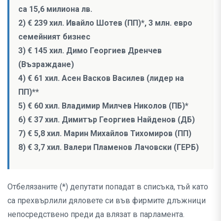
са 15,6 милиона лв.
2) € 239 хил. Ивайло Шотев (ПП)*, 3 млн. евро
семейният бизнес
3) € 145 хил. Димо Георгиев Дренчев
(Възраждане)
4) € 61 хил. Асен Васков Василев (лидер на
ПП)**
5) € 60 хил. Владимир Милчев Николов (ПБ)*
6) € 37 хил. Димитър Георгиев Найденов (ДБ)
7) € 5,8 хил. Марин Михайлов Тихомиров (ПП)
8) € 3,7 хил. Валери Пламенов Лачовски (ГЕРБ)
Отбелязаните (*) депутати попадат в списъка, тъй като
са прехвърлили дяловете си във фирмите длъжници
непосредствено преди да влязат в парламента.