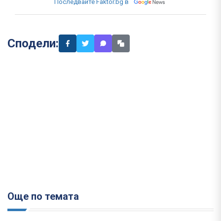
Последвайте Faktor.bg в
Сподели:
Още по темата