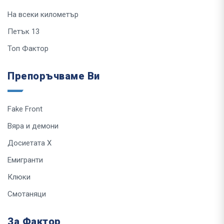
На всеки километър
Петък 13
Топ Фактор
Препоръчваме Ви
Fake Front
Вяра и демони
Досиетата Х
Емигранти
Клюки
Смотаняци
За Фактор