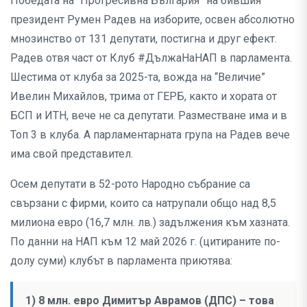
Победата на “Прогресивна България” на бившия
президент Румен Радев на изборите, освен абсолютно
мнозинство от 131 депутати, постигна и друг ефект.
Радев отвя част от Клуб #ДължаНаНАП в парламента.
Шестима от клуба за 2025-та, вожда на “Величие”
Ивелин Михайлов, трима от ГЕРБ, както и хората от
БСП и ИТН, вече не са депутати. Разместване има и в
Топ 3 в клуба. А парламентарната група на Радев вече
има свой представител.
Осем депутати в 52-рото Народно събрание са
свързани с фирми, които са натрупали общо над 8,5
милиона евро (16,7 млн. лв.) задължения към хазната.
По данни на НАП към 12 май 2026 г. (цитираните по-
долу суми) клубът в парламента приютява:
1) 8 млн. евро Димитър Аврамов (ДПС) – това