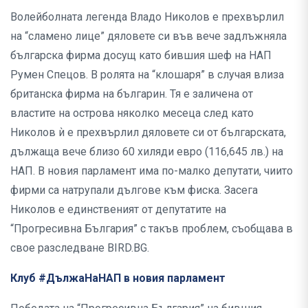
Волейболната легенда Владо Николов е прехвърлил
на “сламено лице” дяловете си във вече задлъжняла
българска фирма досущ като бившия шеф на НАП
Румен Спецов. В ролята на “клошаря” в случая влиза
британска фирма на българин. Тя е заличена от
властите на острова няколко месеца след като
Николов ѝ е прехвърлил дяловете си от българската,
дължаща вече близо 60 хиляди евро (116,645 лв.) на
НАП. В новия парламент има по-малко депутати, чиито
фирми са натрупали дългове към фиска. Засега
Николов е единственият от депутатите на
“Прогресивна България” с такъв проблем, съобщава в
свое разследване BIRD.BG.
Клуб #ДължаНаНАП в новия парламент