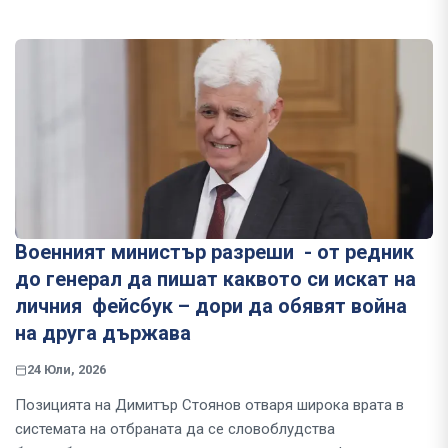
Военният министър разреши - от редник
до генерал да пишат каквото си искат на
личния фейсбук – дори да обявят война
на друга държава
24 Юли, 2026
Позицията на Димитър Стоянов отваря широка врата в
системата на отбраната да се словоблудства