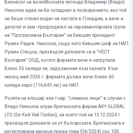
Бизнесът на волейболната легенда Владимир (Владо)
Николов едва ли би попаднал в полезрението, ако той
не беше станал водач на листата в Пловдив, а вече и
депутат и зам.-председател на парламентарната група
на “Прогресивна България” на бившия президент
Румен Радев. Николов, също като бившия шеф на НАП
Румен Спецов, прехвърля дяловете си в “НЕСТ
България” ООД, когато фирмата вече е натрупала
близо 55 хиляди лв. задължения към хазната. Към
месец май 2026 г. фирмата дължи вече близо 60
хиляди евро (116,645 лв.) на НАП.
Ролята на клошар или т.нар. “сламено лице” в случая с
Владо Николов играе британската фирма AKY GLOBAL
LTD (Еи Кей Уай Глобал), на която той на 13.12.2024 г.
прехвърля дяловете си от българската. Британската е
регистрирана месеци преди това (04/2024) със 100