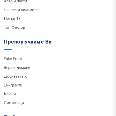
Хляб и пасти
На всеки километър
Петък 13
Топ Фактор
Препоръчваме Ви
Fake Front
Вяра и демони
Досиетата Х
Емигранти
Клюки
Смотаняци