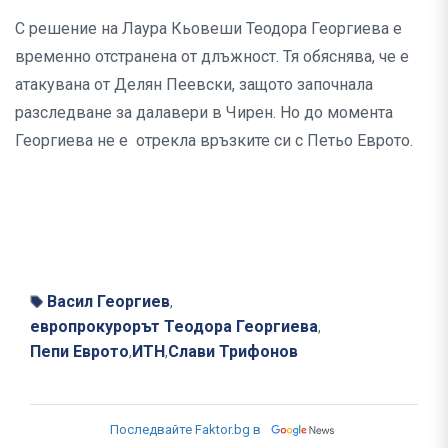
С решение на Лаура Кьовеши Теодора Георгиева е
временно отстранена от длъжност. Тя обяснява, че е
атакувана от Делян Пеевски, защото започнала
разследване за далавери в Чирен. Но до момента
Георгиева не е отрекла връзките си с Петьо Еврото.
Васил Георгиев
,
европрокурорът Теодора Георгиева
,
Пепи Еврото
ИТН
Слави Трифонов
,
,
Последвайте Faktor.bg в