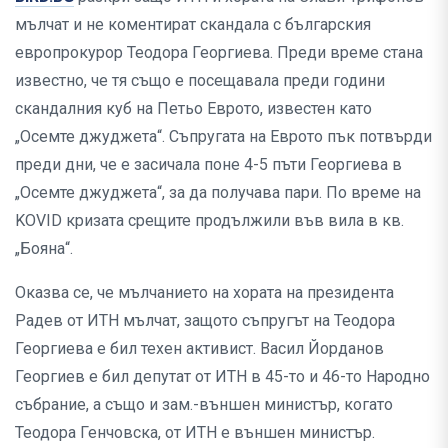
мълчат и не коментират скандала с българския
европрокурор Теодора Георгиева. Преди време стана
известно, че тя също е посещавала преди години
скандалния куб на Петьо Еврото, известен като
„Осемте джуджета“. Съпругата на Еврото пък потвърди
преди дни, че е засичала поне 4-5 пъти Георгиева в
„Осемте джуджета“, за да получава пари. По време на
KOVID кризата срещите продължили във вила в кв.
„Бояна“.
Оказва се, че мълчанието на хората на президента
Радев от ИТН мълчат, защото съпругът на Теодора
Георгиева е бил техен активист. Васил Йорданов
Георгиев е бил депутат от ИТН в 45-то и 46-то Народно
събрание, а също и зам.-външен министър, когато
Теодора Генчовска, от ИТН е външен министър.