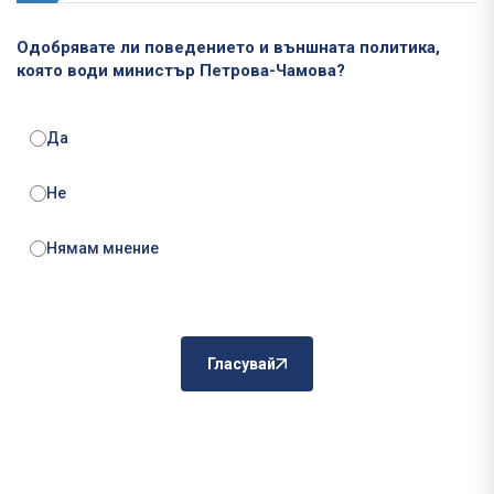
Одобрявате ли поведението и външната политика,
която води министър Петрова-Чамова?
Да
Не
Нямам мнение
Гласувай