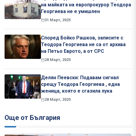
на майката на европрокурор Теодора
Георгиева не е умишлен
31 Март, 2025
Според Бойко Рашков, записите с
Теодора Георгиева не са от архива
на Петьо Еврото, а от СРС
28 Март, 2025
Делян Пеевски: Подавам сигнал
срещу Теодора Георгиева , една
женица, която е сгазила лука
28 Март, 2025
Още от България