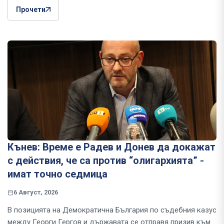
Прочети
Кънев: Време е Радев и Донев да докажат
с действия, че са против “олигархията” -
имат точно седмица
6 Август, 2026
В позицията на Демократична България по съдебния казус
между Георги Гергов и държавата се отправя призив към