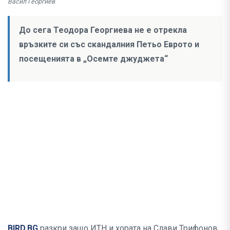
Васил Георгиев
До сега Теодора Георгиева не е отрекла
връзките си със скандалния Петьо Еврото и
посещенията в „Осемте джуджета“
BIRD.BG
разкри защо ИТН и хората на Слави Трифонов