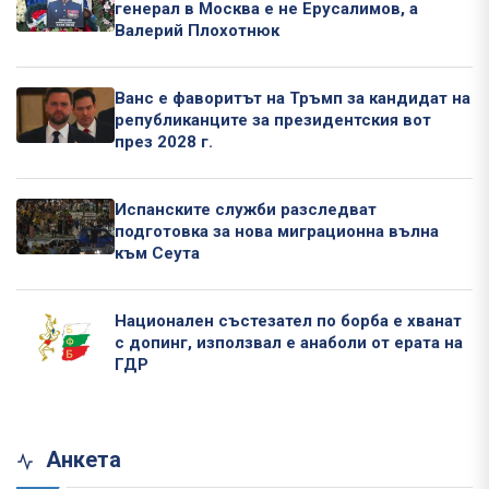
генерал в Москва е не Ерусалимов, а
Валерий Плохотнюк
Ванс е фаворитът на Тръмп за кандидат на
републиканците за президентския вот
през 2028 г.
Испанските служби разследват
подготовка за нова миграционна вълна
към Сеута
Национален състезател по борба е хванат
с допинг, използвал е анаболи от ерата на
ГДР
Анкета