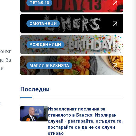
ПЕТЪК 13
СМОТАНЯЦИ
РОЖДЕННИЦИ
лонът
а. За
МАГИИ В КУХНЯТА
ен
Последни
т
Израелският посланик за
станалото в Банско: Изолиран
случай - реагирайте, осъдете го,
постарайте се да не се случи
отново