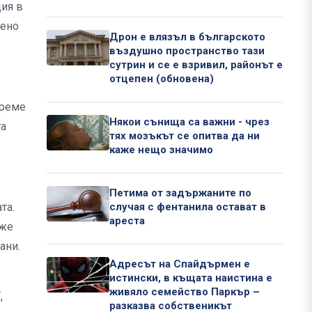
ция в
лено
Дрон е влязъл в българското
въздушно пространство тази
сутрин и се е взривил, районът е
отцепен (обновена)
време
Някои сънища са важни - чрез
та
тях мозъкът се опитва да ни
каже нещо значимо
Петима от задържаните по
та.
случая с фентанила остават в
ареста
оже
ани.
Адресът на Спайдърмен е
истински, в къщата наистина е
живяло семейство Паркър –
,
разказва собственикът