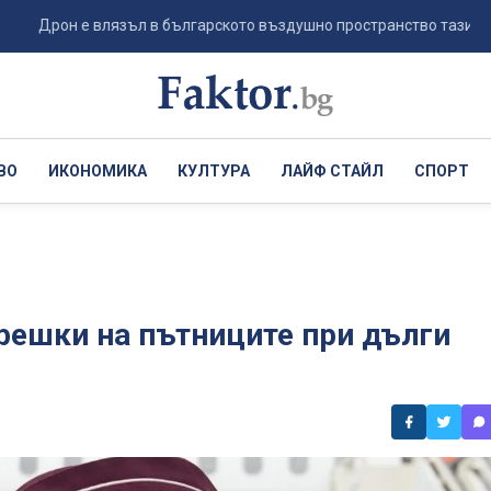
он е влязъл в българското въздушно пространство тази сутрин и се 
ВО
ИКОНОМИКА
КУЛТУРА
ЛАЙФ СТАЙЛ
СПОРТ
решки на пътниците при дълги