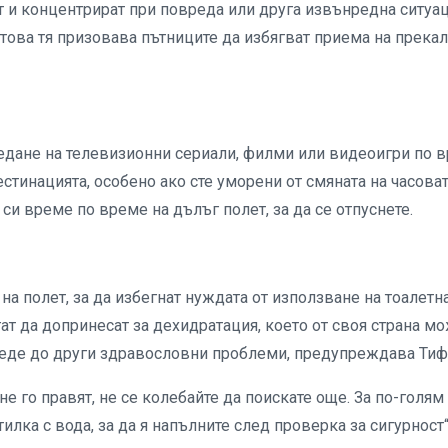
т и концентрират при повреда или друга извънредна ситуа
Затова тя призовава пътниците да избягват приема на прека
едане на телевизионни сериали, филми или видеоигри по 
стинацията, особено ако сте уморени от смяната на часова
 си време по време на дълъг полет, за да се отпуснете.
а полет, за да избегнат нуждата от използване на тоалетна
ат да допринесат за дехидратация, което от своя страна м
оведе до други здравословни проблеми, предупреждава Тиф
не го правят, не се колебайте да поискате още. За по-голям
илка с вода, за да я напълните след проверка за сигурност“