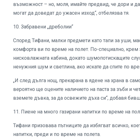
възможност – но, моля, имайте предвид, че дори и д
могат да доведат до ужасен изход“, отбелязва тя.
10. Забравени „дреболии“
Според Тифани, малки предмети като тапи за уши, ма
комфорта ви по време на полет. По-специално, крем з
нисковлажната кабина, докато шумопотискащите слуша
ненужния шум и светлина, ако искате да спите по вре
„И след дълга нощ, прекарана в ядене на храна в само
вероятно ще оцените наличието на паста за зъби и че
вземете дъвка, за да освежите дъха си“, добавя бив
11. Пиене на много газирани напитки по време на по
Тифани призовава пътниците да избягват всичко, ко
напитки, преди и по време на полета.