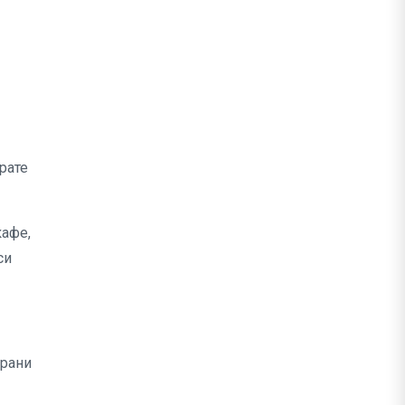
рате
кафе,
си
ирани