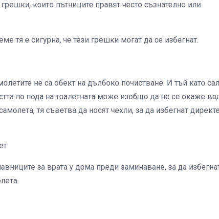
грешки, които пътниците правят често съзнателно или
ме тя е сигурна, че тези грешки могат да се избегнат.
олетите не са обект на дълбоко почистване. И тъй като са
тта по пода на тоалетната може изобщо да не се окаже вод
 самолета, тя съветва да носят чехли, за да избегнат директ
лет
авниците за врата у дома преди заминаване, за да избегна
олета.