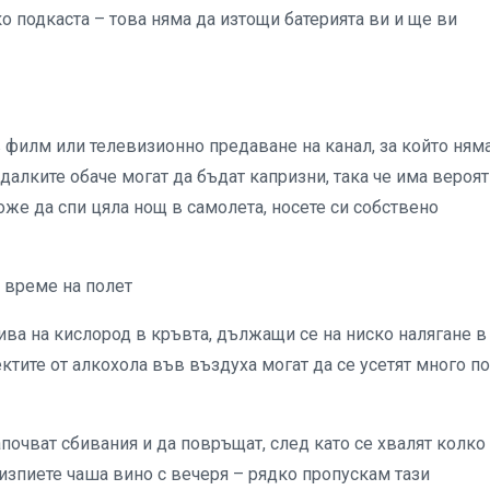
лко подкаста – това няма да изтощи батерията ви и ще ви
 филм или телевизионно предаване на канал, за който ням
далките обаче могат да бъдат капризни, така че има вероя
може да спи цяла нощ в самолета, носете си собствено
о време на полет
ва на кислород в кръвта, дължащи се на ниско налягане в
ктите от алкохола във въздуха могат да се усетят много по
апочват сбивания и да повръщат, след като се хвалят колко
 изпиете чаша вино с вечеря – рядко пропускам тази