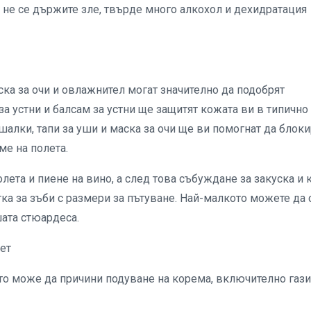
а не се държите зле, твърде много алкохол и дехидратация
ска за очи и овлажнител могат значително да подобрят
а устни и балсам за устни ще защитят кожата ви в типично
лки, тапи за уши и маска за очи ще ви помогнат да блоки
ме на полета.
лета и пиене на вино, а след това събуждане за закуска и 
тка за зъби с размери за пътуване. Най-малкото можете да 
шата стюардеса.
лет
ето може да причини подуване на корема, включително газ