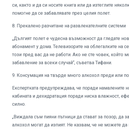
си, както и да си носите книга или да изтеглите няко
помогне да се забавлявате през целия полет.
8. Прекалено разчитане на развлекателните системи
„Дългият полет е чудесна възможност да гледате нов
абонамент у дома. Телевизорите на облегалките на се
този пред вас да не работи. Ако не сте човек, който 
забавление за всеки случай“, съветва Тифани.
9. Консумация на твърде много алкохол преди или п
Експертката предупреждава, че поради намалените ни
кабината и дехидратация поради ниска влажност, ефе
силно.
„Виждала съм пияни пътници да стават за позор, да з
алкохол могат да изпият. Не казвам, че не можете да