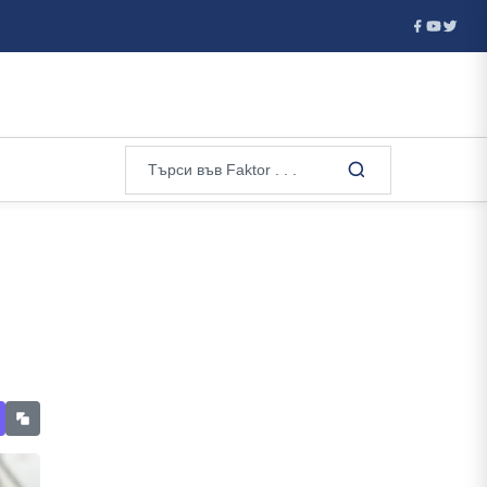
е взривил, р...
Някои сънища са важни - чрез тях мозъкът 