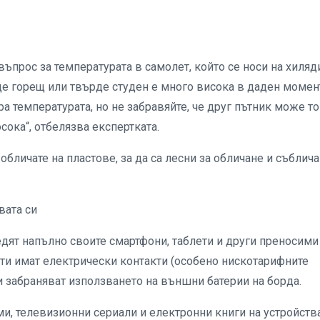
 въпрос за температурата в самолет, който се носи на хиляд
рде горещ или твърде студен е много висока в даден момен
а температурата, но не забравяйте, че друг пътник може то
сока“, отбелязва експертката.
 обличате на пластове, за да са лесни за обличане и съблич
вата си
дят напълно своите смартфони, таблети и други преносими
ети имат електрически контакти (особено нискотарифните
 забраняват използването на външни батерии на борда.
и, телевизионни сериали и електронни книги на устройств