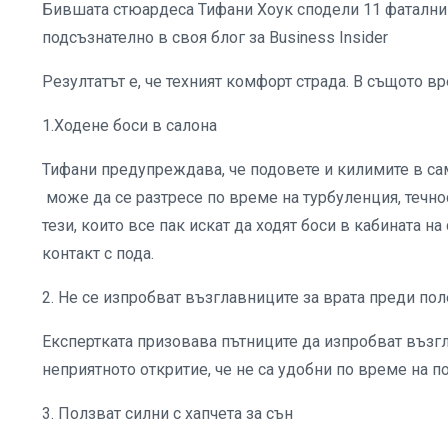
Бившата стюардеса Тифани Хоук сподели 11 фатални 
подсъзнателно в своя блог за Business Insider
Резултатът е, че техният комфорт страда. В същото вре
1.Ходене боси в салона
Тифани предупреждава, че подовете и килимите в сам
може да се разтресе по време на турбуленция, течнос
тези, които все пак искат да ходят боси в кабината на
контакт с пода.
2. Не се изпробват възглавниците за врата преди по
Експертката призовава пътниците да изпробват възгл
неприятното откритие, че не са удобни по време на п
3. Ползват силни с хапчета за сън