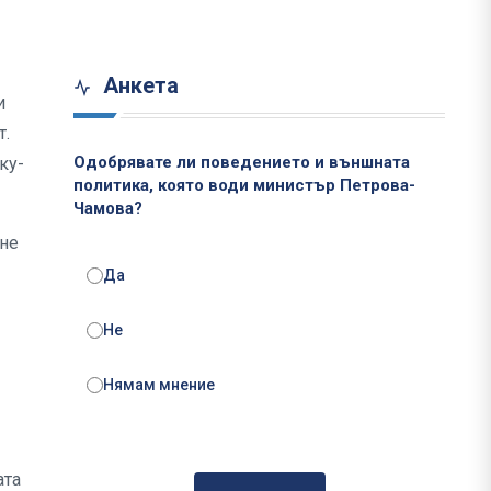
Анкета
и
т.
Одобрявате ли поведението и външната
ку-
политика, която води министър Петрова-
Чамова?
ане
Да
Не
Нямам мнение
ата