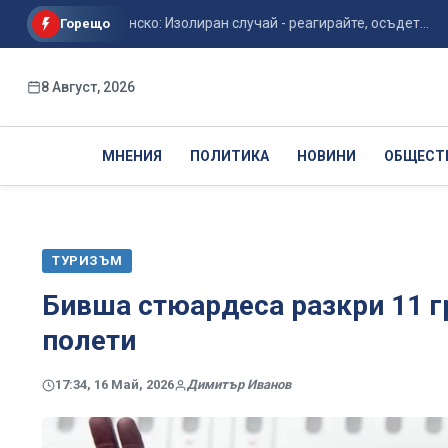
алото в Банско: Изолиран случай - реагирайте, осъдет...
Др
Горещо
8 Август, 2026
МНЕНИЯ
ПОЛИТИКА
НОВИНИ
ОБЩЕСТ
ТУРИЗЪМ
Бивша стюардеса разкри 11 г
полети
17:34, 16 Май, 2026
Димитър Иванов