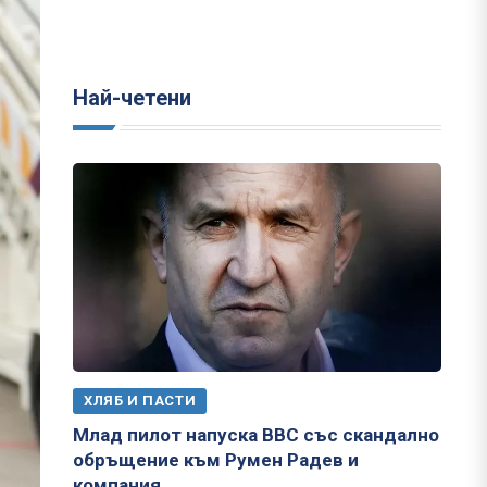
Най-четени
ХЛЯБ И ПАСТИ
Млад пилот напуска ВВС със скандално
обръщение към Румен Радев и
компания