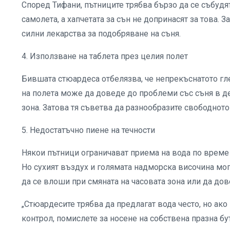
Според Тифани, пътниците трябва бързо да се събудя
самолета, а хапчетата за сън не допринасят за това. 
силни лекарства за подобряване на съня.
4. Използване на таблета през целия полет
Бившата стюардеса отбелязва, че непрекъснатото гл
на полета може да доведе до проблеми със съня в де
зона. Затова тя съветва да разнообразите свободното
5. Недостатъчно пиене на течности
Някои пътници ограничават приема на вода по време н
Но сухият въздух и голямата надморска височина мог
да се влоши при смяната на часовата зона или да д
„Стюардесите трябва да предлагат вода често, но ако 
контрол, помислете за носене на собствена празна бут