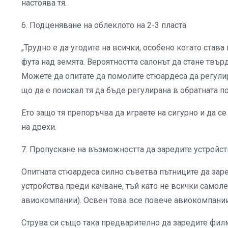
настоява тя.
6. Подценяване на облеклото на 2-3 пласта
„Трудно е да угодите на всички, особено когато става
фута над земята. Вероятността салонът да стане твъ
Можете да опитате да помолите стюардеса да регулир
що да е поискал тя да бъде регулирана в обратната по
Ето защо тя препоръчва да играете на сигурно и да се
на дрехи.
7. Пропускане на възможността да заредите устройст
Опитната стюардеса силно съветва пътниците да заре
устройства преди качване, тъй като не всички самол
авиокомпании). Освен това все повече авиокомпании
Струва си също така предварително да заредите филм