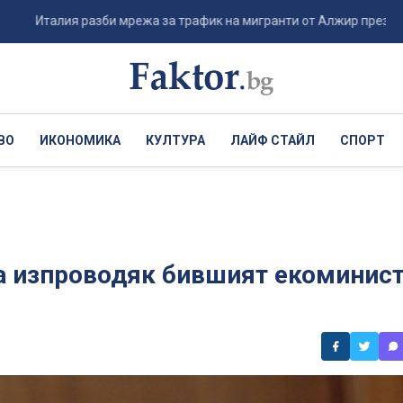
алия разби мрежа за трафик на мигранти от Алжир през Сардиния 
ВО
ИКОНОМИКА
КУЛТУРА
ЛАЙФ СТАЙЛ
СПОРТ
на изпроводяк бившият екоминис