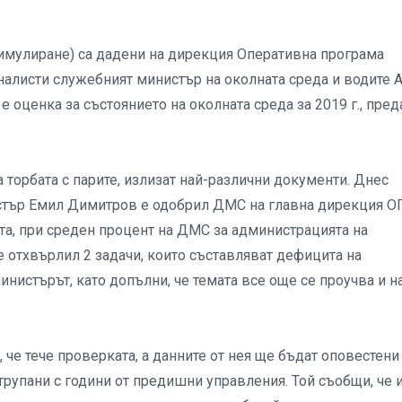
имулиране) са дадени на дирекция Оперативна програма
налисти служебният министър на околната среда и водите 
 е оценка за състоянието на околната среда за 2019 г., пре
 торбата с парите, излизат най-различни документи. Днес
инистър Емил Димитров е одобрил ДМС на главна дирекция 
нта, при среден процент на ДМС за администрацията на
е отхвърлил 2 задачи, които съставляват дефицита на
инистърът, като допълни, че темата все още се проучва и на
е тече проверката, а данните от нея ще бъдат оповестени
атрупани с години от предишни управления. Той съобщи, че 