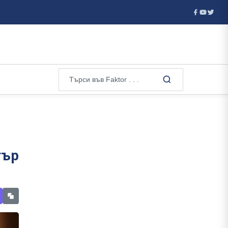
и Франция...
САЩ наложиха санкции на Куба: Засягат минис
тър