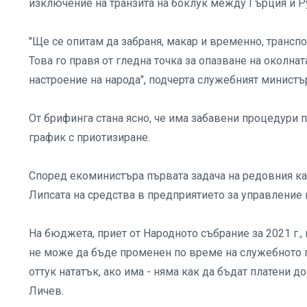
изключение на транзита на боклук между Гърция и Ру
"Ще се опитам да забраня, макар и временно, трансп
Това го правя от гледна точка за опазване на околнат
настроение на народа", подчерта служебният министъ
От брифинга стана ясно, че има забавени процедури 
график с приотизиране.
Според екоминистъра първата задача на редовния ка
Липсата на средства в предприятието за управление 
На бюджета, приет от Народното събрание за 2021 г.,
не може да бъде променен по време на служебното п
оттук нататък, ако има - няма как да бъдат платени 
Личев.