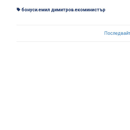
бонуси
емил димитров
екоминистър
,
,
Последвайте