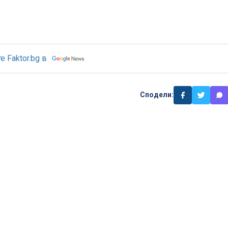
 Faktor.bg в
Сподели: