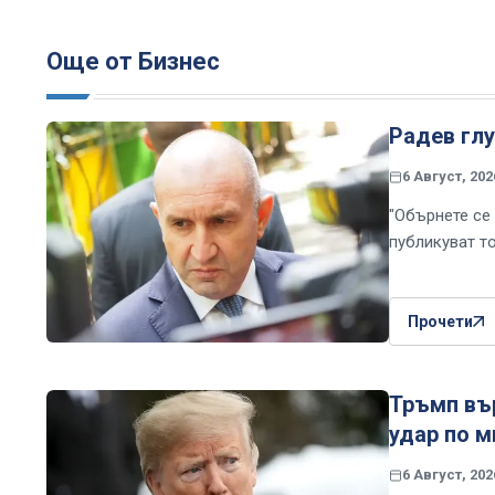
Още от Бизнес
Радев глу
6 Август, 202
"Обърнете се
публикуват т
Прочети
Тръмп вър
удар по м
6 Август, 202