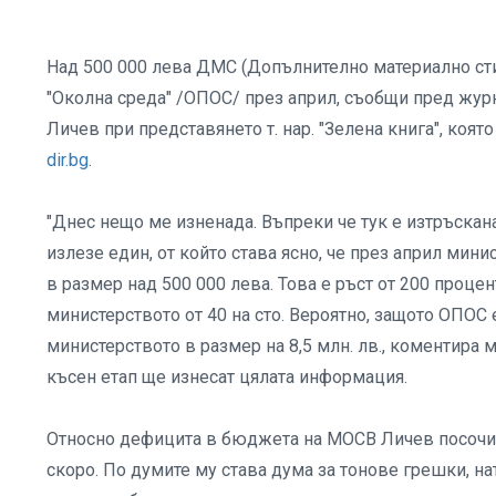
Над 500 000 лева ДМС (Допълнително материално ст
"Околна среда" /ОПОС/ през април, съобщи пред жур
Личев при представянето т. нар. "Зелена книга", която
dir.bg
.
"Днес нещо ме изненада. Въпреки че тук е изтръскана
излезе един, от който става ясно, че през април м
в размер над 500 000 лева. Това е ръст от 200 проце
министерството от 40 на сто. Вероятно, защото ОПОС 
министерството в размер на 8,5 млн. лв., коментира м
късен етап ще изнесат цялата информация.
Относно дефицита в бюджета на МОСВ Личев посочи, ч
скоро. По думите му става дума за тонове грешки, н