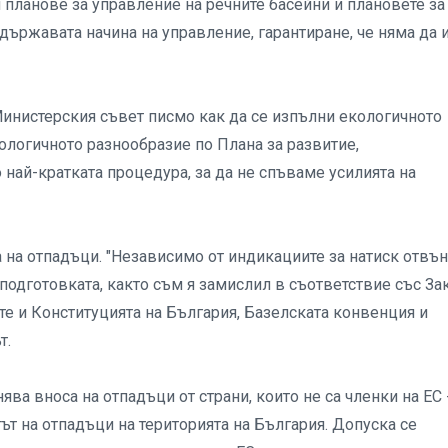
 планове за управление на речните басейни и плановете за
 държавата начина на управление, гарантиране, че няма да 
Министерския съвет писмо как да се изпълни екологичното
иологичното разнообразие по Плана за развитие,
най-кратката процедура, за да не спъваме усилията на
а на отпадъци. "Независимо от индикациите за натиск отвън
одготовката, както съм я замислил в съответствие със За
те и Конституцията на България, Базелската конвенция и
т.
ява вноса на отпадъци от страни, които не са членки на ЕС 
ът на отпадъци на територията на България. Допуска се