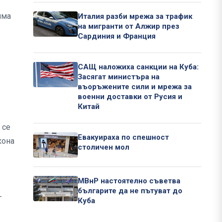
има
Италия разби мрежа за трафик
на мигранти от Алжир през
Сардиния и Франция
САЩ наложиха санкции на Куба:
Засягат министъра на
въоръжените сили и мрежа за
военни доставки от Русия и
Китай
 се
Евакуираха по спешност
кона
столичен мол
МВнР настоятелно съветва
българите да не пътуват до
-
Куба