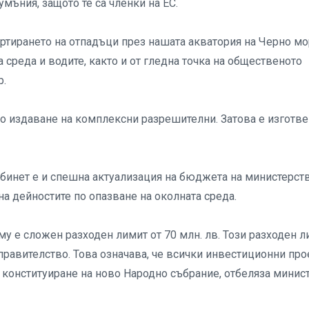
мъния, защото те са членки на ЕС.
ортирането на отпадъци през нашата акватория на Черно мо
а среда и водите, както и от гледна точка на общественото
р.
по издаване на комплексни разрешителни. Затова е изготве
бинет е и спешна актуализация на бюджета на министерств
на дейностите по опазване на околната среда.
 му е сложен разходен лимит от 70 млн. лв. Този разходен 
равителство. Това означава, че всички инвестиционни про
до конституиране на ново Народно събрание, отбеляза минис