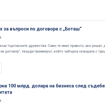
х за въпроси по договора с „Боташ“
6
 към търговските дружества. Само те имат правото, ако решат, 
ози договор", твърди премиерът, който забърка скандала с тур
на 100 млрд. долара на бизнеса след съдебе
итата
6