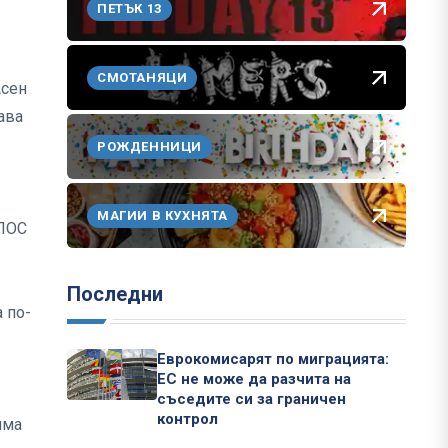
ПЕТЪК 13
СМОТАНЯЦИ
Асен
дава
РОЖДЕННИЦИ
МАГИИ В КУХНЯТА
ОПОС
Последни
 по-
Еврокомисарят по миграцията:
ЕС не може да разчита на
съседите си за граничен
контрол
има