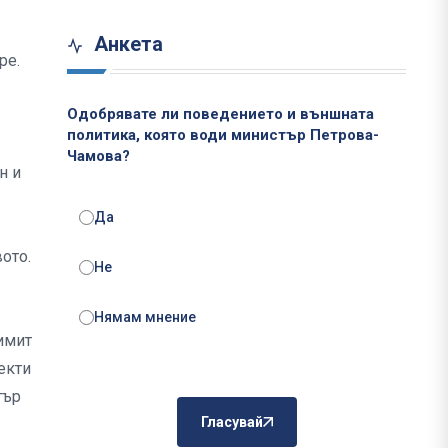
Анкета
ре.
Одобрявате ли поведението и външната
политика, която води министър Петрова-
Чамова?
н и
Да
ото.
Не
Нямам мнение
лимит
екти
тър
Гласувай