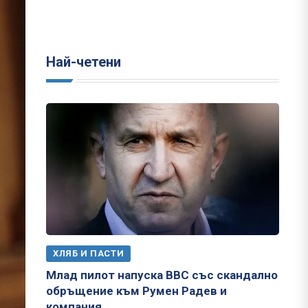
Най-четени
ХЛЯБ И ПАСТИ
Млад пилот напуска ВВС със скандално
обръщение към Румен Радев и
компания