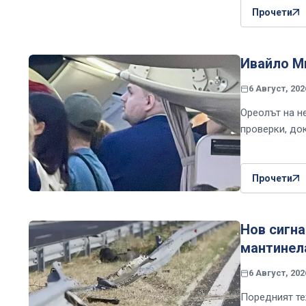
Прочети
Ивайло Ми
6 Август, 202
Ореолът на н
проверки, до
Прочети
Нов сигна
мантинел
6 Август, 202
Поредният те