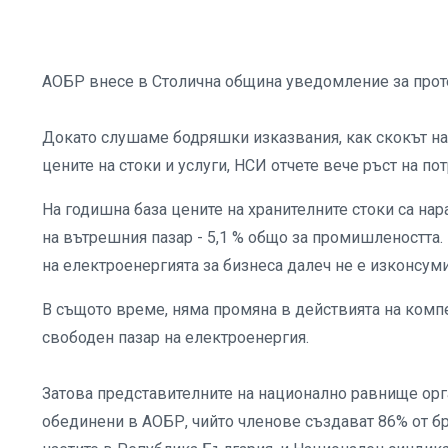
АОБР внесе в Столична община уведомление за проте
Докато слушаме бодряшки изказвания, как скокът на 
цените на стоки и услуги, НСИ отчете вече ръст на п
На годишна база цените на хранителните стоки са нар
на вътрешния пазар - 5,1 % общо за промишлеността. 
на електроенергията за бизнеса далеч не е изконсум
В същото време, няма промяна в действията на компет
свободен пазар на електроенергия.
Затова представителните на национално равнище орг
обединени в АОБР, чийто членове създават 86% от бру