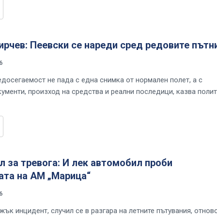
рчев: Пеевски се нареди сред редовите пътн
6
едосегаемост не пада с една снимка от нормален полет, а с
кументи, произход на средства и реални последици, казва поли
л за тревога: И лек автомобил проби
ата на АМ „Марица“
6
жък инцидент, случил се в разгара на летните пътувания, отнов