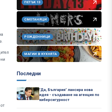
ПЕТЪК 13
СМОТАНЯЦИ
на
РОЖДЕННИЦИ
е.
дител
МАГИИ В КУХНЯТА
ени
Последни
"Да, България" лансира нова
идея - създаване на агенция по
киберсигурност
 от