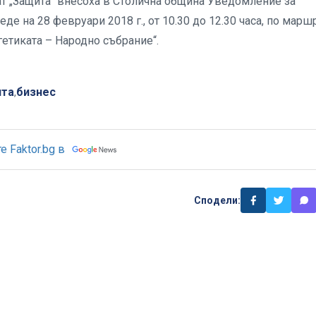
ат „Защита“ внесоха в Столична община Уведомление за
е на 28 февруари 2018 г., от 10.30 до 12.30 часа, по марш
гетиката – Народно събрание“.
ята
бизнес
,
 Faktor.bg в
Сподели: