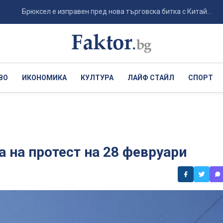
Брюксел е изправен пред нова търговска битка с Китай...
Т
ВО
ИКОНОМИКА
КУЛТУРА
ЛАЙФ СТАЙЛ
СПОРТ
 на протест на 28 февруари