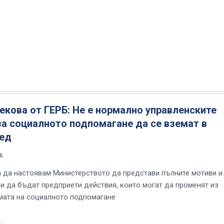
кова от ГЕРБ: Не е нормално управленските
а социалното подпомагане да се вземат в
ред
6
да настоявам Министерството да представи пълните мотиви и
ди да бъдат предприети действия, които могат да променят из
мата на социалното подпомагане