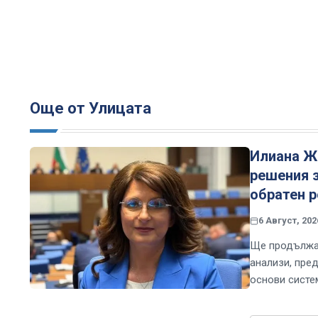
Още от Улицата
Илиана Же
решения з
обратен 
6 Август, 202
Ще продължа 
анализи, пре
основи систе