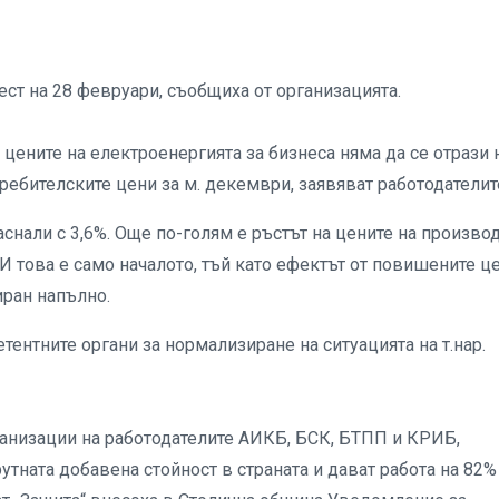
ст на 28 февруари, съобщиха от организацията.
цените на електроенергията за бизнеса няма да се отрази 
отребителските цени за м. декември, заявяват работодателит
аснали с 3,6%. Още по-голям е ръстът на цените на произво
И това е само началото, тъй като ефектът от повишените ц
иран напълно.
ентните органи за нормализиране на ситуацията на т.нар.
анизации на работодателите АИКБ, БСК, БТПП и КРИБ,
тната добавена стойност в страната и дават работа на 82%