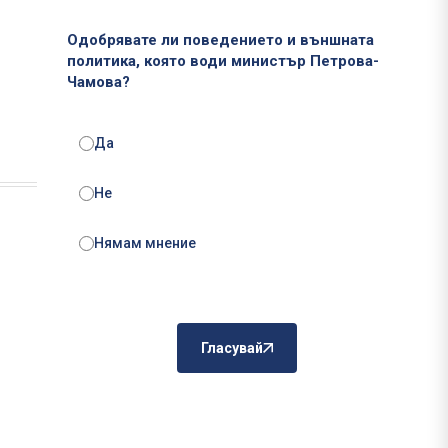
Одобрявате ли поведението и външната
политика, която води министър Петрова-
Чамова?
Да
Не
Нямам мнение
Гласувай