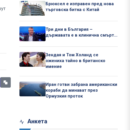
Брюксел е изправен пред нова
рут
търговска битка с Китай
Три дни в България –
държавата е в клинична смърт…
Зендая и Том Холанд се
ожениха тайно в британско
имение
Иран готви забрана американски
кораби да минават през
Ормузкия проток
Анкета