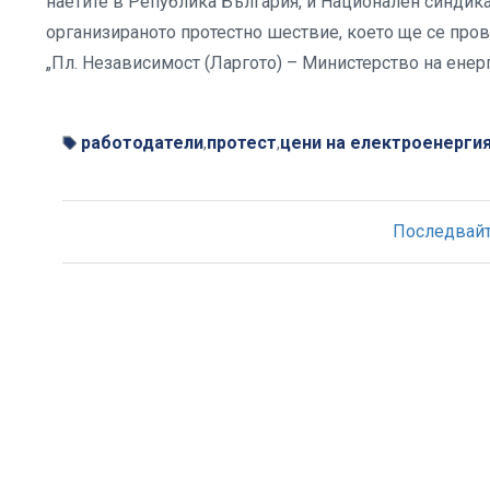
наетите в Република България, и Национален синдик
организираното протестно шествие, което ще се провед
„Пл. Независимост (Ларгото) – Министерство на енер
работодатели
протест
цени на електроенерги
,
,
Последвайте