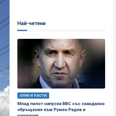
Най-четени
ХЛЯБ И ПАСТИ
Млад пилот напуска ВВС със скандално
обръщение към Румен Радев и
компания