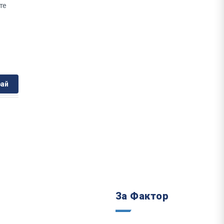
те
ай
За Фактор