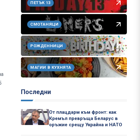
ПЕТЪК 13
СМОТАНЯЦИ
РОЖДЕННИЦИ
МАГИИ В КУХНЯТА
на
5
Последни
От плацдарм към фронт: как
Кремъл превръща Беларус в
оръжие срещу Украйна и НАТО