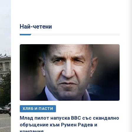
Най-четени
ХЛЯБ И ПАСТИ
Млад пилот напуска ВВС със скандално
обръщение към Румен Радев и
компания