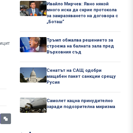
Ивайло Мирчев: Явно някой
много иска да скрие протокола
за замразяването на договора с
„Боташ“
Тръмп обжалва решението за
ицит
строежа на балната зала пред
Върховния съд
Сенатът на САЩ одобри
мащабен пакет санкции срещу
Русия
Самолет кацна принудително
заради подозрителна миризма