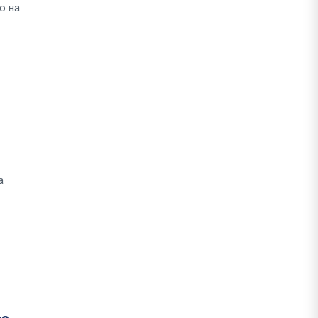
о на
а