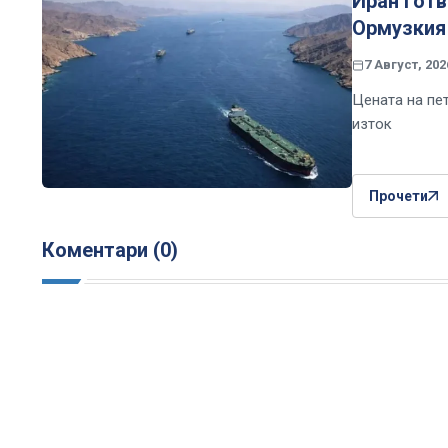
Иран готв
Ормузкия
7 Август, 202
Цената на пе
изток
Прочети
Коментари (0)