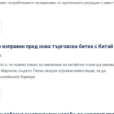
рият потреблението независимо от критичната ситуация с нивот
 изправен пред нова търговска битка с Китай
6
ът е, че новият канал за навлизане на китайски стоки ще минав
и Мароков, където Пекин хвърля огромни инвестиции, за да
ропейските бариери