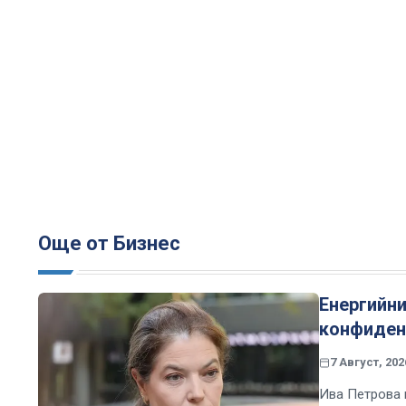
Още от Бизнес
Енергийни
конфиден
7 Август, 202
Ива Петрова 