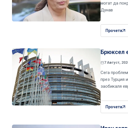
могат да пок
Дунав
Прочети
Брюксел е
7 Август, 202
Сега проблем
през Турция 
заобикаля ев
Прочети