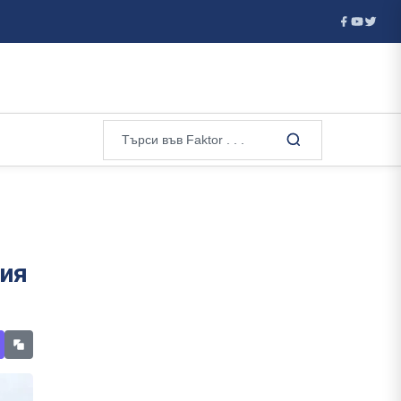
яването на дого...
Тръмп обжалва решението за строежа на
щия