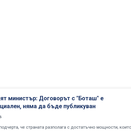
ят министър: Договорът с "Боташ" е
циален, няма да бъде публикуван
6
подчерта, че страната разполага с достатъчно мощности, коит