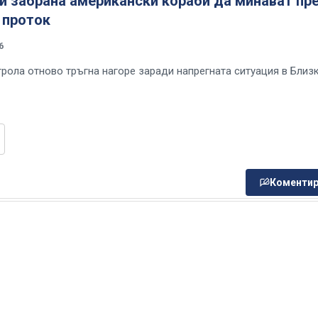
и забрана американски кораби да минават пр
 проток
6
трола отново тръгна нагоре заради напрегната ситуация в Близ
Коментир