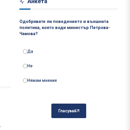
Анкета
Одобрявате ли поведението и външната
политика, която води министър Петрова-
Чамова?
Да
Не
Нямам мнение
Гласувай
о