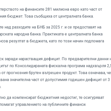
терството на финансите 281 милиона евро като част от
ния бюджет. Това съобщиха от централната банка.
 над разходите на БНБ за 2025 г. и се предоставят на
рската народна банка. Практиката е централната банка
сов резултат в бюджета, като по този начин подпомага
иск заради нарастващия дефицит. По предварителни данни 
итът по Консолидираната фискална програма надхвърля 2,
 от прогнозния брутен вътрешен продукт. Това означава, че
двана значителна част от допустимия годишен дефицит от 3
.
лно да компенсират бюджетния недостиг, те осигуряват
помагат управлението на публичните финанси.