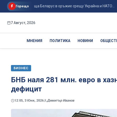
мъл превръща Беларус в оръжие срещу Украйна и НАТО...
И
Горещо
7 Август, 2026
МНЕНИЯ
ПОЛИТИКА
НОВИНИ
ОБЩЕСТ
БИЗНЕС
БНБ наля 281 млн. евро в хаз
дефицит
12:05, 3 Юни, 2026
Димитър Иванов