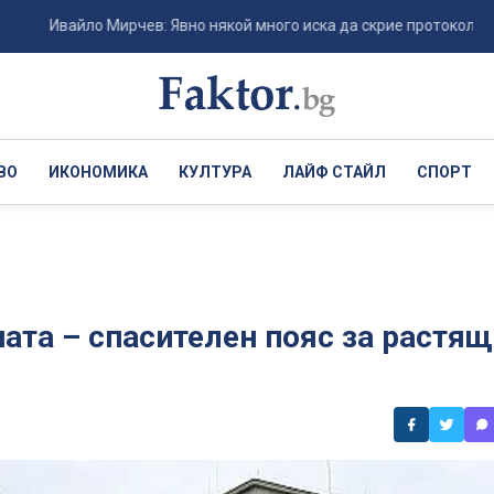
вайло Мирчев: Явно някой много иска да скрие протокола за замраз
ВО
ИКОНОМИКА
КУЛТУРА
ЛАЙФ СТАЙЛ
СПОРТ
ната – спасителен пояс за растя