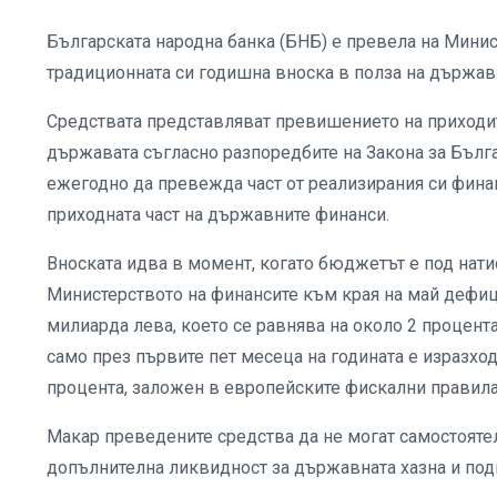
Българската народна банка (БНБ) е превела на Минис
традиционната си годишна вноска в полза на държав
Средствата представляват превишението на приходите
държавата съгласно разпоредбите на Закона за Бълга
ежегодно да превежда част от реализирания си финан
приходната част на държавните финанси.
Вноската идва в момент, когато бюджетът е под нат
Министерството на финансите към края на май дефиц
милиарда лева, което се равнява на около 2 процента
само през първите пет месеца на годината е изразхо
процента, заложен в европейските фискални правила
Макар преведените средства да не могат самостояте
допълнителна ликвидност за държавната хазна и под