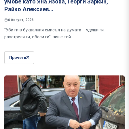
умове като Яна Язова, Георги Заркин,
Райко Алексиев...
6 Август, 2026
"Уби ги в буквалния смисъл на думата – удуши ги,
разстреля ги, обеси ги", пише той
Прочети