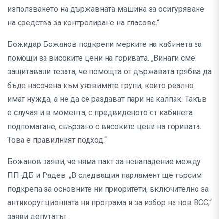
използването на държавната машина за осигуряване
на средства за контролиране на гласове.“
Божидар Божанов подкрепи мерките на кабинета за
помощи за високите цени на горивата. „Винаги сме
защитавали тезата, че помощта от държавата трябва да
бъде насочена към уязвимите групи, които реално
имат нужда, а не да се раздават пари на калпак. Такъв
е случая и в момента, с предвиденото от кабинета
подпомагане, свързано с високите цени на горивата.
Това е правилният подход.“
Божанов заяви, че няма пакт за ненападение между
ПП-ДБ и Радев. „В следващия парламент ще търсим
подкрепа за основните ни приоритети, включително за
антикорупционната ни програма и за избор на нов ВСС,“
заяви депутатът.