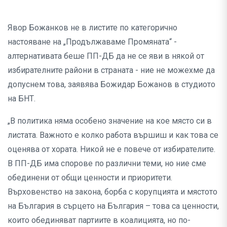
Явор Божанков не в листите по категорично
настояване на „Продължаваме Промяната“ -
алтернативата беше ПП-ДБ да не се яви в някой от
избирателните райони в страната - ние не можехме да
допуснем това, заявява Божидар Божанов в студиото
на БНТ.
„В политика няма особено значение на кое място си в
листата. Важното е колко работа вършиш и как това се
оценява от хората. Никой не е повече от избирателите.
В ПП-ДБ има спорове по различни теми, но ние сме
обединени от общи ценности и приоритети.
Върховенство на закона, борба с корупцията и мястото
на България в сърцето на България – това са ценности,
които обединяват партиите в коалицията, но по-