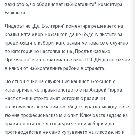
важното е, че обединяват избирателите", коментира
Божанов.
Лидерът на „Да, България“ коментира решението на
коалицията Явор Божанков да не бъде в листите за
предстоящите избори, като заяви, че това се е случило
по категорично настояване на „Продължаваме
Промяната“ и алтернативата е била ПП-ДБ да не се яви
в някой от избирателните райони в страната.
По отношение на служебния кабинет, Божанов е
категоричен, че „правителството е на Андрей Гюров.
Част от министрите имат история с различни
политически формации, но общото кратно между тях е
техния професионализъм и опит. Ключовата задача на
правителството е да осигури честни избори и да
противодейства не само купуването на гласове, но и