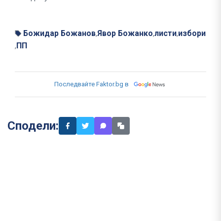
Божидар Божанов
Явор Божанко
листи
избори
,
,
,
ПП
,
Последвайте Faktor.bg в
Сподели: