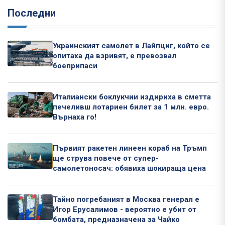
Последни
Украинският самолет в Лайпциг, който се
опитаха да взривят, е превозвал
боеприпаси
Италиански боклукчии издириха в сметта
печеливш лотариен билет за 1 млн. евро.
Върнаха го!
Първият ракетен линеен кораб на Тръмп
ще струва повече от супер-
самолетоносач: обявиха шокираща цена
Тайно погребаният в Москва генерал е
Игор Ерусалимов - вероятно е убит от
бомбата, предназначена за Чайко