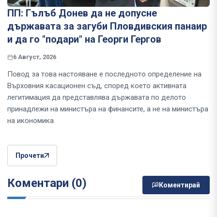
ПП: Гълъб Донев да не допусне
държавата за загуби Пловдивския панаир
и да го "подари" на Георги Гергов
6 Август, 2026
Повод за това настояване е последното определение на
Върховния касационен съд, според което активната
легитимация да представлява държавата по делото
принадлежи на министъра на финансите, а не на министъра
на икономика
Прочети
Коментари (0)
Коментирай