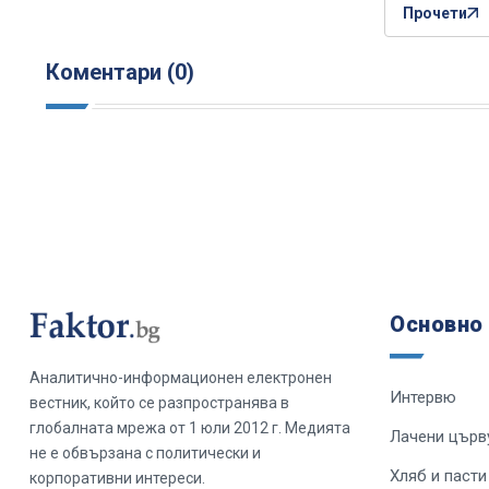
Прочети
Коментари (0)
Основно
Аналитично-информационен електронен
Интервю
вестник, който се разпространява в
глобалната мрежа от 1 юли 2012 г. Медията
Лачени църв
не е обвързана с политически и
Хляб и пасти
корпоративни интереси.