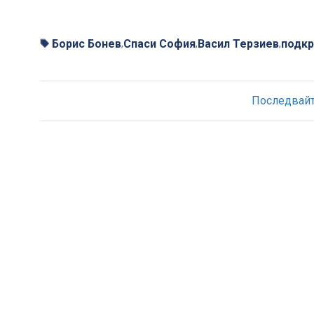
Борис Бонев
Спаси София
Васил Терзиев
подкр
,
,
,
Последвайте