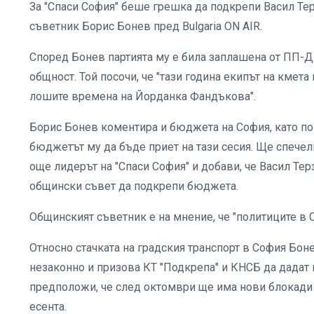
За "Спаси София" беше грешка да подкрепи Васил Тер
съветник Борис Бонев пред Bulgaria ON AIR.
Според Бонев партията му е била заплашена от ПП-Д
общност. Той посочи, че "тази година екипът на кмет
лошите времена на Йорданка Фандъкова".
Борис Бонев коментира и бюджета на София, като по
бюджетът му да бъде приет на тази сесия. Ще спечел
още лидерът на "Спаси София" и добави, че Васил Те
общински съвет да подкрепи бюджета.
Общинският съветник е на мнение, че "политиците в 
Относно стачката на градския транспорт в София Боне
незаконно и призова КТ "Подкрепа" и КНСБ да дадат 
предположи, че след октомври ще има нови блокади и 
есента.