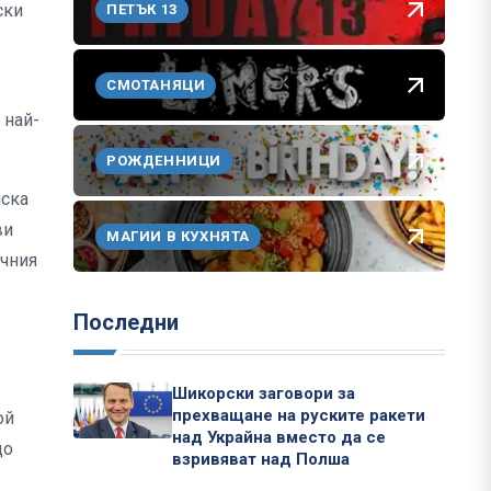
ски
ПЕТЪК 13
СМОТАНЯЦИ
 най-
РОЖДЕННИЦИ
иска
ви
МАГИИ В КУХНЯТА
ичния
Последни
Шикорски заговори за
прехващане на руските ракети
ой
над Украйна вместо да се
до
взривяват над Полша