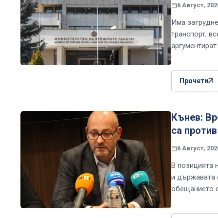
6 Август, 202
Има затрудне
транспорт, вс
аргументират
Прочети
Кънев: Вр
са против
6 Август, 202
В позицията 
и държавата 
обещанието с