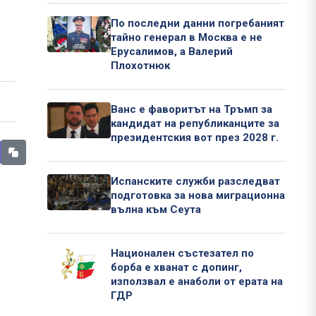
По последни данни погребаният
тайно генерал в Москва е не
Ерусалимов, а Валерий
Плохотнюк
Ванс е фаворитът на Тръмп за
кандидат на републиканците за
президентския вот през 2028 г.
Испанските служби разследват
подготовка за нова миграционна
вълна към Сеута
Национален състезател по
борба е хванат с допинг,
използвал е анаболи от ерата на
ГДР