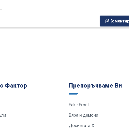
Коментир
 с Фактор
Препоръчваме Ви
Fake Front
ули
Вяра и демони
Досиетата Х