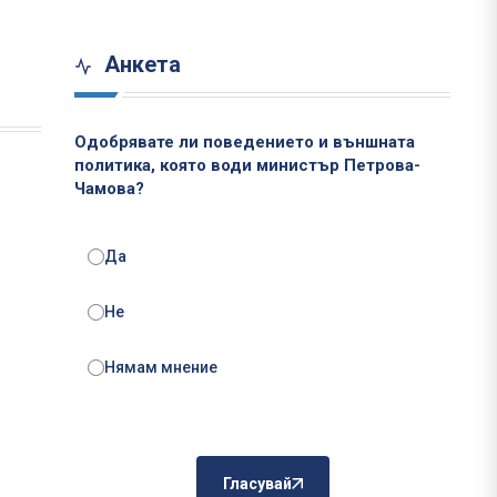
Анкета
Одобрявате ли поведението и външната
политика, която води министър Петрова-
Чамова?
Да
Не
Нямам мнение
Гласувай