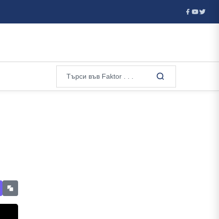
ов, а Валерий ...
Ванс е фаворитът на Тръмп за кандидат н