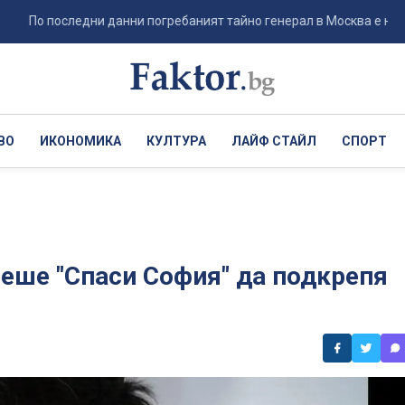
 последни данни погребаният тайно генерал в Москва е не Ерусалим
ВО
ИКОНОМИКА
КУЛТУРА
ЛАЙФ СТАЙЛ
СПОРТ
беше "Спаси София" да подкрепя