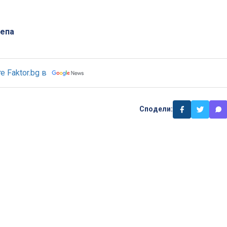
епа
 Faktor.bg в
Сподели: