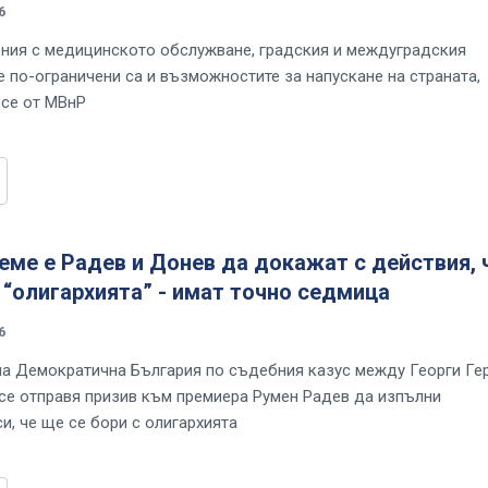
6
ния с медицинското обслужване, градския и междуградския
е по-ограничени са и възможностите за напускане на страната,
 се от МВнР
еме е Радев и Донев да докажат с действия, 
 “олигархията” - имат точно седмица
6
на Демократична България по съдебния казус между Георги Ге
се отправя призив към премиера Румен Радев да изпълни
и, че ще се бори с олигархията