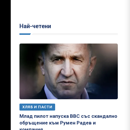
Най-четени
ХЛЯБ И ПАСТИ
Млад пилот напуска ВВС със скандално
обръщение към Румен Радев и
компания