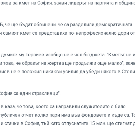
зиев за кмет на София, заяви лидерът на партията и общин
Б, че ще бъдат обвинени, че са разделили демократичната
а и самият кмет се представиха по-непрофесионално дори от
 думите му Терзиев изобщо не е чел бюджета. "Кметът не 
и това, че образът на жертва ще продължи още малко", зая
рзиев не е положил никакви усилия да убеди някого в Стол
София са едни страхливци".
в каза, че това, което са направили служителите е било
публичен отчет колко пари има във фондовете и къде са. Т
стачки в София, тъй като отпуснатите 15 млн. ще стигнат 