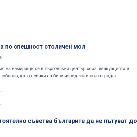
ха по спешност столичен мол
6
я на намиращи се в търговския център хора, евакуацията е
забавно, като всички са били изведени извън сградат
оятелно съветва българите да не пътуват до