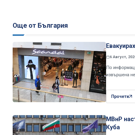
Още от България
Евакуира
6 Август, 202
По информаци
извършена не
Прочети
МВнР наст
Куба