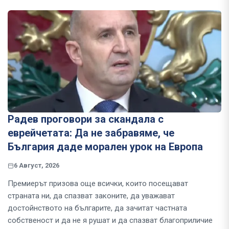
Радев проговори за скандала с
еврейчетата: Да не забравяме, че
България даде морален урок на Европа
6 Август, 2026
Премиерът призова още всички, които посещават
страната ни, да спазват законите, да уважават
достойнството на българите, да зачитат частната
собственост и да не я рушат и да спазват благоприличие