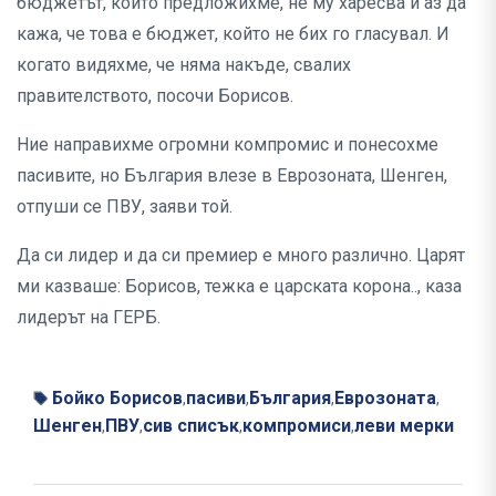
бюджетът, който предложихме, не му харесва и аз да
кажа, че това е бюджет, който не бих го гласувал. И
когато видяхме, че няма накъде, свалих
правителството, посочи Борисов.
Ние направихме огромни компромис и понесохме
пасивите, но България влезе в Еврозоната, Шенген,
отпуши се ПВУ, заяви той.
Да си лидер и да си премиер е много различно. Царят
ми казваше: Борисов, тежка е царската корона.., каза
лидерът на ГЕРБ.
Бойко Борисов
пасиви
България
Еврозоната
,
,
,
,
Шенген
ПВУ
сив списък
компромиси
леви мерки
,
,
,
,