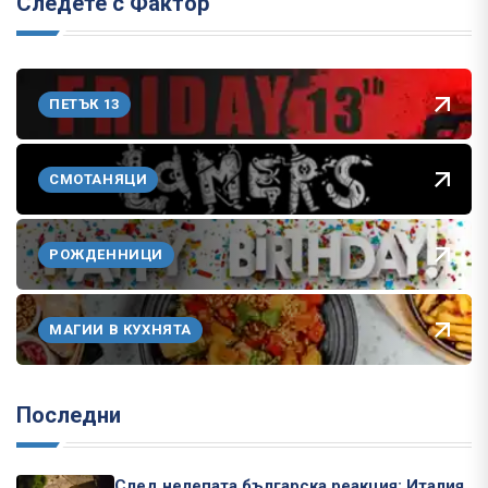
Следете с Фактор
ПЕТЪК 13
СМОТАНЯЦИ
РОЖДЕННИЦИ
МАГИИ В КУХНЯТА
Последни
След нелепата българска реакция: Италия