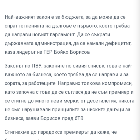
Най-важният закон е за бюджета, за да може да се
спрат тегленията на дългове е първото, което трябва
да направи новият парламент. Да се съкрати
държавната администрация, да се намали дефицитът,
каза лидерът на ГЕР Бойко Борисов
Законът по ПВУ, законите по сивия списък, това е най-
важното за бизнеса, което трябва да се направи и за
хората, за работещите. Направих толкова компромиси,
като започна с това да се съглася да не съм премиер и
се стигне до много леви мерки, от десетилетия, никога
не сме нарушавали принципите за ниските данъци за
бизнеса, заяви Борисов пред бТВ.
Стигнахме до парадокса премиерът да каже, че