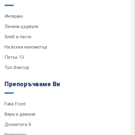
Интервю
Лачени цървули
Хляб и пасти
На всеки километър
Петък 13
Топ Фактор
Препоръчваме Ви
Fake Front
Вяра и демони
Досиетата Х
Емигранти