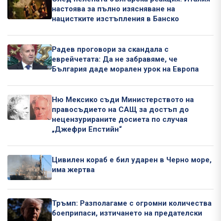
настоява за пълно изясняване на
нацистките изстъпления в Банско
Радев проговори за скандала с
еврейчетата: Да не забравяме, че
България даде морален урок на Европа
Ню Мексико съди Министерството на
правосъдието на САЩ за достъп до
нецензурираните досиета по случая
„Джефри Епстийн“
Цивилен кораб е бил ударен в Черно море,
има жертва
Тръмп: Разполагаме с огромни количества
боеприпаси, изтичането на предателски