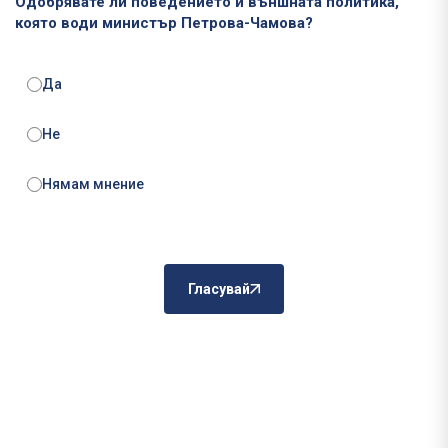
Одобрявате ли поведението и външната политика,
която води министър Петрова-Чамова?
Да
Не
Нямам мнение
Гласувай