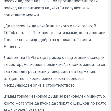
посочи лидерът на ГЕРБ. Той противопостави този
подход на политиката на „хейт“ и популизъм в
социалните мрежи.
„Да излезеш и да нахейтиш някого е най-лесно. В
TikTok е пълно. Повтарят лъжи, измами, жълти новини.
Това не носи нищо добро за държавата“, заяви
Борисов.
Лидерът на ГЕРБ даде пример с подготвяни експерти
за сектор „Регионално развитие“, за които заяви, че са
завършили престижни университети в Германия,
владеят по няколко езика и имат сериозен
международен опит в строителството.
„Имам трима-четирима души за регионален министър,
които мога утре да пусна да спорят с Шишков по която
тема искате“, каза той.