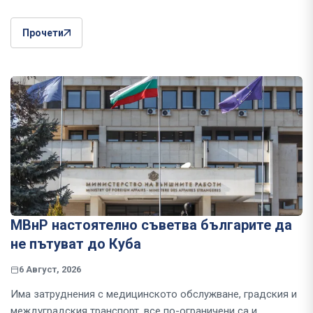
Прочети
МВнР настоятелно съветва българите да
не пътуват до Куба
6 Август, 2026
Има затруднения с медицинското обслужване, градския и
междуградския транспорт, все по-ограничени са и