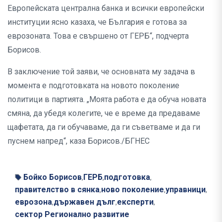
Европейската централна банка и всички европейски
институции ясно казаха, че България е готова за
еврозоната. Това е свършено от ГЕРБ“, подчерта
Борисов.
В заключение той заяви, че основната му задача в
момента е подготовката на новото поколение
политици в партията. „Моята работа е да обуча новата
смяна, да убедя колегите, че е време да предаваме
щафетата, да ги обучаваме, да ги съветваме и да ги
пуснем напред“, каза Борисов./БГНЕС
Бойко Борисов
ГЕРБ
подготовка
,
,
,
правителство в сянка
ново поколение
управници
,
,
,
еврозона
държавен дълг
експерти
,
,
,
сектор Регионално развитие