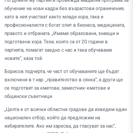
По думите му партията провежда мащабна програма за
обучение на нови кадри без възрастови ограничения,
като в нея участват както млади хора, така и
професионалисти с богат опит в бизнеса, медицината,
правото и отбраната. „Имаме образовани, знаещи и
подготвени хора. Тези, които са от 20 години в
партията, помагат заедно с нас и така обучаваме
новите“, каза той.
Борисов подчерта, че част от обучаваните ще бъдат
включени в т.нар. „правителство в сянка“, а други ще
се подготвят за кметове, заместник-кметове и
общински съветници.
„Целта е от всички областни градове да изведем един
национален отбор, който да предложим на
избирателите. Ако им харесва, да гласуват за нас“,