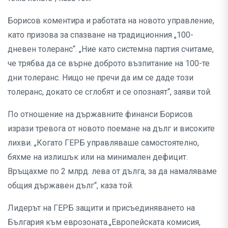
Борисов коментира и работата на новото управление,
като призова за спазване на традиционния „100-
дневен толеранс“. „Ние като системна партия считаме,
че трябва да се върне доброто възпитание на 100-те
дни толеранс. Нищо не пречи да им се даде този
толеранс, докато се сглобят и се опознаят“, заяви той.
По отношение на държавните финанси Борисов
изрази тревога от новото поемане на дълг и високите
лихви. „Когато ГЕРБ управляваше самостоятелно,
бяхме на излишък или на минимален дефицит.
Връщахме по 2 млрд. лева от дълга, за да намаляваме
общия държавен дълг“, каза той.
Лидерът на ГЕРБ защити и присъединяването на
България към еврозоната.„Европейската комисия,