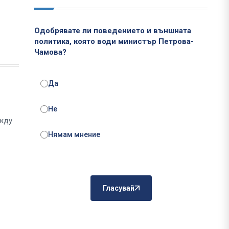
Одобрявате ли поведението и външната
политика, която води министър Петрова-
Чамова?
Да
Не
ежду
Нямам мнение
Гласувай