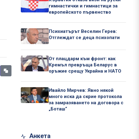
гимнастички и гимнастици за
европейското първенство
Психиатърът Веселин Герев:
Отглеждат се деца психопати
От плацдарм към фронт: как
Кремъл превръща Беларус в
оръжие срещу Украйна и НАТО
Ивайло Мирчев: Явно някой
много иска да скрие протокола
за замразяването на договора с
„Боташ“
Анкета