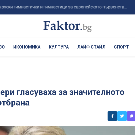
 гимнастички и гимнастици за европейското първенств...
Пс
ВО
ИКОНОМИКА
КУЛТУРА
ЛАЙФ СТАЙЛ
СПОРТ
ери гласуваха за значителното
отбрана