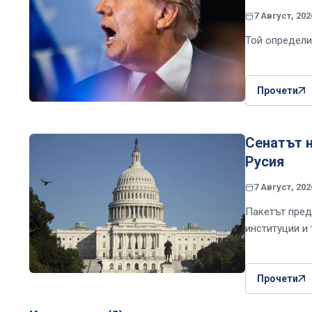
7 Август, 202
Той определи
Прочети
Сенатът 
Русия
7 Август, 202
Пакетът пред
институции и 
Прочети