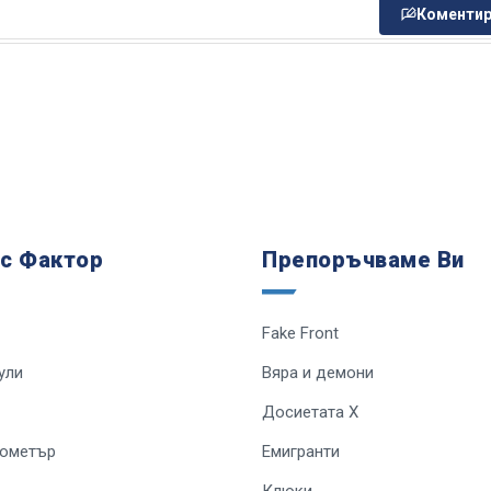
Коментир
 с Фактор
Препоръчваме Ви
Fake Front
ули
Вяра и демони
Досиетата Х
лометър
Емигранти
Клюки