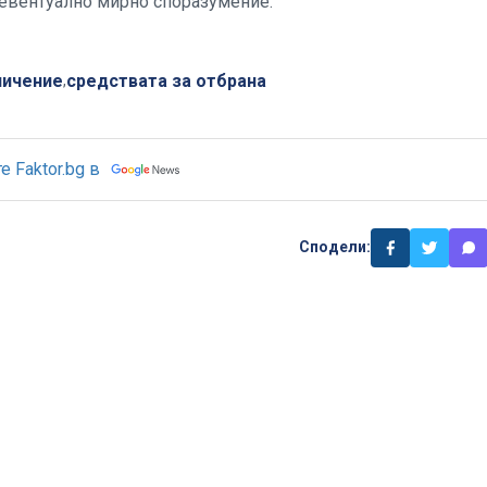
 евентуално мирно споразумение.
личение
средствата за отбрана
,
 Faktor.bg в
Сподели: