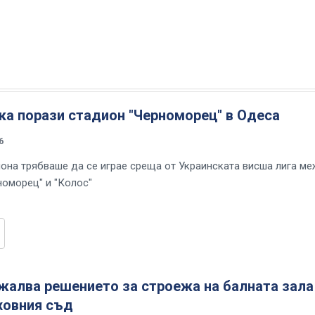
ка порази стадион "Черноморец" в Одеса
6
иона трябваше да се играе среща от Украинската висша лига м
номорец" и "Колос"
жалва решението за строежа на балната зала
ховния съд