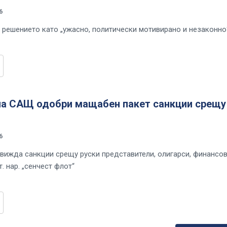
6
 решението като „ужасно, политически мотивирано и незаконно
на САЩ одобри мащабен пакет санкции срещу
6
вижда санкции срещу руски представители, олигарси, финансо
т. нар. „сенчест флот“