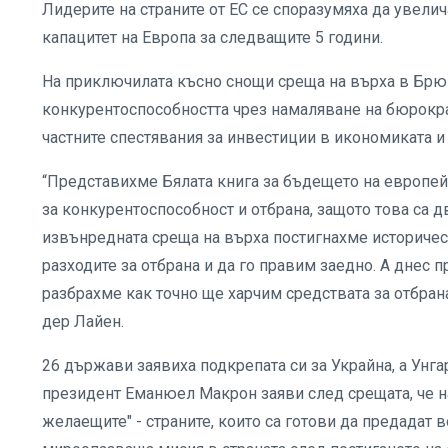
Лидерите на страните от ЕС се споразумяха да увелич
капацитет на Европа за следващите 5 години.
На приключилата късно снощи среща на върха в Брюк
конкурентоспособността чрез намаляване на бюрокра
частните спестявания за инвестиции в икономиката и 
“Представихме Бялата книга за бъдещето на европе
за конкурентоспособност и отбрана, защото това са 
извънредната среща на върха постигнахме историчес
разходите за отбрана и да го правим заедно. А днес п
разбрахме как точно ще харчим средствата за отбран
дер Лайен.
26 държави заявиха подкрепата си за Украйна, а Унг
президент Еманюел Макрон заяви след срещата, че на
желаещите" - страните, които са готови да предадат 