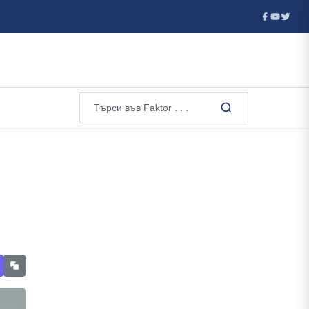
ихиатърът Веселин Герев: Отглеждат се деца психопати...