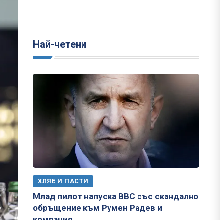
Най-четени
ХЛЯБ И ПАСТИ
Млад пилот напуска ВВС със скандално
обръщение към Румен Радев и
компания