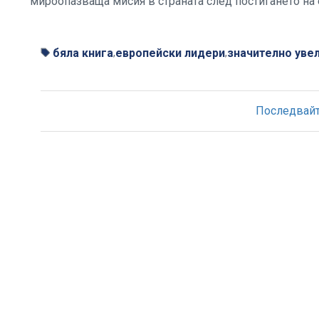
мироопазваща мисия в страната след постигането на
бяла книга
европейски лидери
значително уве
,
,
Последвайте