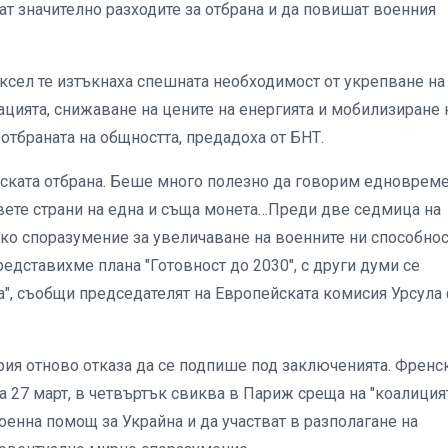
ат значително разходите за отбрана и да повишат военния
сел те изтъкнаха спешната необходимост от укрепване на
цията, снижаване на цените на енергията и мобилизиране 
отбраната на общността, предадоха от БНТ.
йската отбрана. Беше много полезно да говорим едноврем
двете страни на една и съща монета…Преди две седмица на
ко споразумение за увеличаване на военните ни способнос
редставихме плана "Готовност до 2030", с други думи се
а", съобщи председателят на Европейската комисия Урсула
ария отново отказа да се подпише под заключенията. Френс
 27 март, в четвъртък свиква в Париж среща на "коалиция
военна помощ за Украйна и да участват в разполагане на