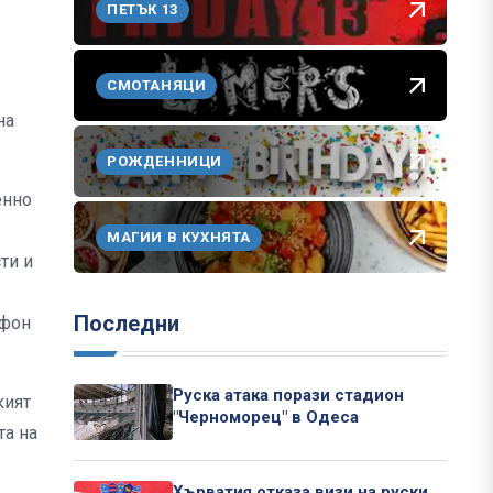
ПЕТЪК 13
СМОТАНЯЦИ
на
РОЖДЕННИЦИ
енно
МАГИИ В КУХНЯТА
ти и
Последни
 фон
Руска атака порази стадион
кият
"Черноморец" в Одеса
та на
Хърватия отказа визи на руски