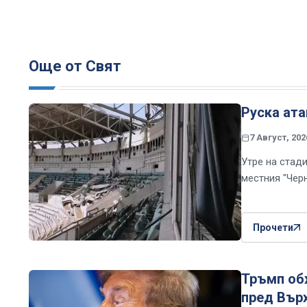
Още от Свят
Руска ата
7 Август, 202
Утре на стад
местния "Чер
Прочети
Тръмп об
пред Вър