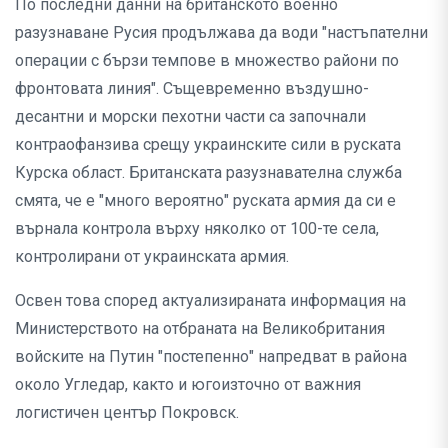
По последни данни на британското военно
разузнаване Русия продължава да води "настъпателни
операции с бързи темпове в множество райони по
фронтовата линия". Същевременно въздушно-
десантни и морски пехотни части са започнали
контраофанзива срещу украинските сили в руската
Курска област. Британската разузнавателна служба
смята, че е "много вероятно" руската армия да си е
върнала контрола върху няколко от 100-те села,
контролирани от украинската армия.
Освен това според актуализираната информация на
Министерството на отбраната на Великобритания
войските на Путин "постепенно" напредват в района
около Угледар, както и югоизточно от важния
логистичен център Покровск.