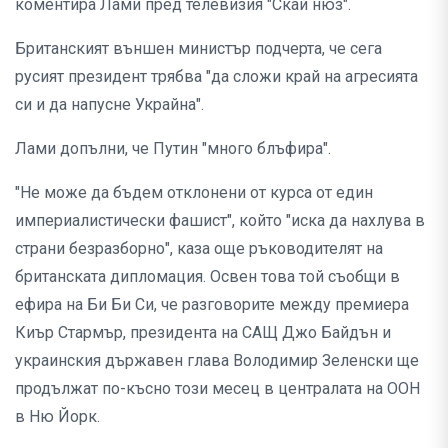
коментира Лами пред телевизия "Скай нюз".
Британският външен министър подчерта, че сега
русият президент трябва "да сложи край на агресията
си и да напусне Украйна".
Лами допълни, че Путин "много блъфира".
"Не може да бъдем отклонени от курса от един
империалистически фашист", който "иска да нахлува в
страни безразборно", каза още ръководителят на
британската дипломация. Освен това той съобщи в
ефира на Би Би Си, че разговорите между премиера
Киър Стармър, президента на САЩ Джо Байдън и
украинския държавен глава Володимир Зеленски ще
продължат по-късно този месец в централата на ООН
в Ню Йорк.