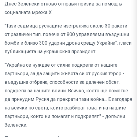
Днес Зеленски отново отправи призив за помощ в
социалната мрежа X.
"Тази седмица руснаците изстреляха около 30 ракети
от различен тип, повече от 800 управляеми въздушни
бомби и близо 300 ударни дрона срещу Украйна", гласи
публикацията на украинския президент.
"Украйна се нуждае от силна подкрепа от нашите
партньори, за да защити живота си от руския терор -
въздушна отбрана, способности за далечен обсег,
подкрепа за нашите воини. Всичко, което ще помогне
да принудим Русия да прекрати тази война… Благодаря
на всички по света, които разбират това, и на нашите
партньори, които ни помагат и подкрепят." - допълни
Зеленски.