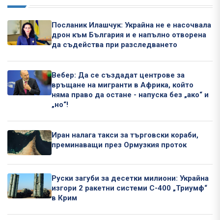
Посланик Илашчук: Украйна не е насочвала
дрон към България и е напълно отворена
да съдейства при разследването
Вебер: Да се създадат центрове за
връщане на мигранти в Африка, който
няма право да остане - напуска без „ако“ и
„но“!
Иран налага такси за търговски кораби,
преминаващи през Ормузкия проток
Руски загуби за десетки милиони: Украйна
изгори 2 ракетни системи С-400 „Триумф“
в Крим