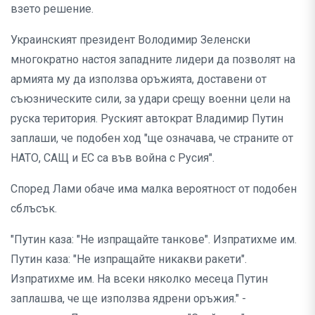
взето решение.
Украинският президент Володимир Зеленски
многократно настоя западните лидери да позволят на
армията му да използва оръжията, доставени от
съюзническите сили, за удари срещу военни цели на
руска територия. Руският автократ Владимир Путин
заплаши, че подобен ход "ще означава, че страните от
НАТО, САЩ и ЕС са във война с Русия".
Според Лами обаче има малка вероятност от подобен
сблъсък.
"Путин каза: "Не изпращайте танкове". Изпратихме им.
Путин каза: "Не изпращайте никакви ракети".
Изпратихме им. На всеки няколко месеца Путин
заплашва, че ще използва ядрени оръжия." -