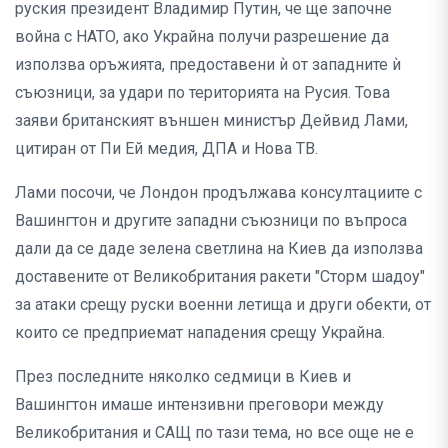
руския президент Владимир Путин, че ще започне
война с НАТО, ако Украйна получи разрешение да
използва оръжията, предоставени ѝ от западните ѝ
съюзници, за удари по територията на Русия. Това
заяви британският външен министър Дейвид Лами,
цитиран от Пи Ей медия, ДПА и Нова ТВ.
Лами посочи, че Лондон продължава консултациите с
Вашингтон и другите западни съюзници по въпроса
дали да се даде зелена светлина на Киев да използва
доставените от Великобритания ракети "Сторм шадоу"
за атаки срещу руски военни летища и други обекти, от
които се предприемат нападения срещу Украйна.
През последните няколко седмици в Киев и
Вашингтон имаше интензивни преговори между
Великобритания и САЩ по тази тема, но все още не е