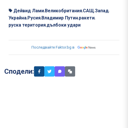
Дейвид Лами
Великобритания
САЩ
Запад
,
,
,
,
Украйна
Русия
Владимир Путин
ракети
,
,
,
,
руска територия
дълбоки удари
,
Последвайте Faktor.bg в
Сподели: