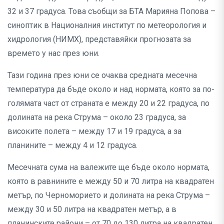
32 и 37 градуса. Това съобщи за БТА Марияна Попова –
синоптик в Националния институт по метеорология и
хидрология (НИМХ), представяйки прогнозата за
времето у нас през юни.
Тази година през юни се очаква средната месечна
температура да бъде около и над нормата, която за по-
голямата част от страната е между 20 и 22 градуса, по
долината на река Струма – около 23 градуса, за
високите полета – между 17 и 19 градуса, а за
планините – между 4 и 12 градуса.
Месечната сума на валежите ще бъде около нормата,
която в равнините е между 50 и 70 литра на квадратен
метър, по Черноморието и долината на река Струма –
между 30 и 50 литра на квадратен метър, а в
планинските райони – от 70 до 130 литра на квадратен