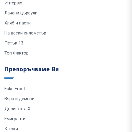
Интервю
Лачени цървули
Хляб и пасти
На всеки километър
Петък 13
Топ Фактор
Препоръчваме Ви
Fake Front
Вяра и демони
Досиетата Х
Емигранти
Клюки