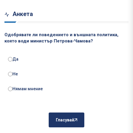
Анкета
Одобрявате ли поведението и външната политика,
която води министър Петрова-Чамова?
Да
Не
Нямам мнение
Гласувай