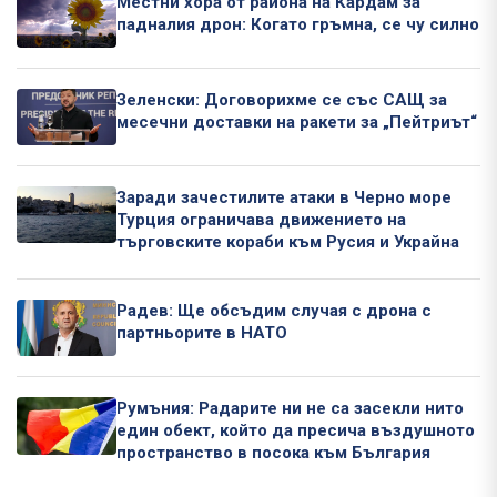
Местни хора от района на Кардам за
падналия дрон: Когато гръмна, се чу силно
Зеленски: Договорихме се със САЩ за
месечни доставки на ракети за „Пейтриът“
Заради зачестилите атаки в Черно море
Турция ограничава движението на
търговските кораби към Русия и Украйна
Радев: Ще обсъдим случая с дрона с
партньорите в НАТО
Румъния: Радарите ни не са засекли нито
един обект, който да пресича въздушното
пространство в посока към България