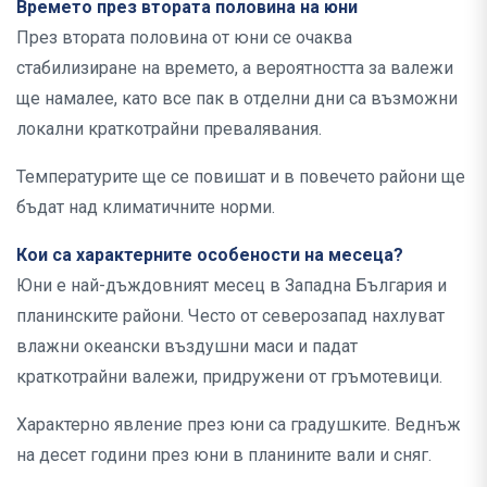
Времето през втората половина на юни
През втората половина от юни се очаква
стабилизиране на времето, а вероятността за валежи
ще намалее, като все пак в отделни дни са възможни
локални краткотрайни превалявания.
Температурите ще се повишат и в повечето райони ще
бъдат над климатичните норми.
Кои са характерните особености на месеца?
Юни е най-дъждовният месец в Западна България и
планинските райони. Често от северозапад нахлуват
влажни океански въздушни маси и падат
краткотрайни валежи, придружени от гръмотевици.
Характерно явление през юни са градушките. Веднъж
на десет години през юни в планините вали и сняг.