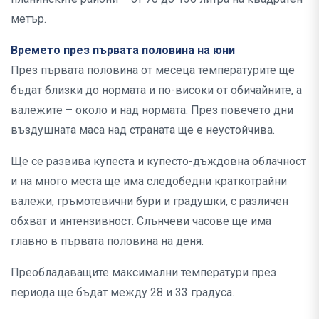
метър.
Времето през първата половина на юни
През първата половина от месеца температурите ще
бъдат близки до нормата и по-високи от обичайните, а
валежите – около и над нормата. През повечето дни
въздушната маса над страната ще е неустойчива.
Ще се развива купеста и купесто-дъждовна облачност
и на много места ще има следобедни краткотрайни
валежи, гръмотевични бури и градушки, с различен
обхват и интензивност. Слънчеви часове ще има
главно в първата половина на деня.
Преобладаващите максимални температури през
периода ще бъдат между 28 и 33 градуса.