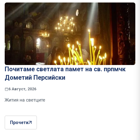
Почитаме светлата памет на св. прпмчк
Дометий Персийски
6 Август, 2026
Жития на светците
Прочети