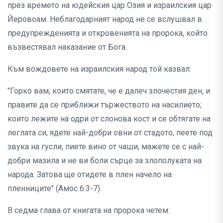
през времето на юдейския цар Озия и израилския цар
Йеровоам. Неблагодарният народ не се вслушвал в
предупрежденията и откровенията на пророка, който
възвестявал наказание от Бога.
Към вождовете на израилския народ той казвал:
"Горко вам, които смятате, че е далеч злочестия ден, и
правите да се приближи тържеството на насилието;
които лежите на одри от слонова кост и се обтягате на
леглата си, ядете най-добри овни от стадото, пеете под
звука на гусли, пиете вино от чаши, мажете се с най-
добри мазила и не ви боли сърце за злополуката на
народа. Затова ще отидете в плен начело на
пленниците" (Амос 6:3-7).
В седма глава от книгата на пророка четем: