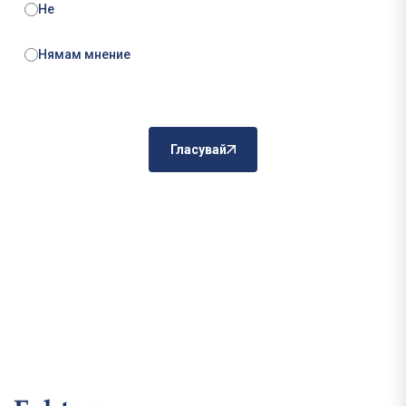
Не
Нямам мнение
Гласувай