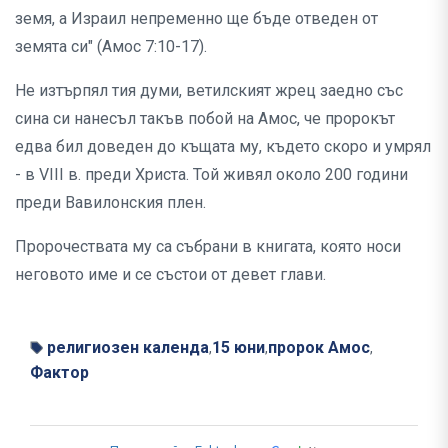
земя, а Израил непременно ще бъде отведен от
земята си" (Амос 7:10-17).
Не изтърпял тия думи, ветилският жрец заедно със
сина си нанесъл такъв побой на Амос, че пророкът
едва бил доведен до къщата му, където скоро и умрял
- в VІІІ в. преди Христа. Той живял около 200 години
преди Вавилонския плен.
Пророчествата му са събрани в книгата, която носи
неговото име и се състои от девет глави.
религиозен календа
15 юни
пророк Амос
,
,
,
Фактор