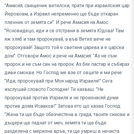
"Амасия, свещеник ветилски, прати при израилския цар
Йеровоам, а Израил непременно ще бъде откаран
пленник от земята си". И рече Амасия на Амос:
"Ясновидецо, иди и се отстрани в земята Юдова! Там
яж хляб и там пророкувай, а във Ветил вече не
пророкувай! Защото той е светиня царева и е царски
дом". Отговори Амос и рече на Амасия: "Аз не съм
пророк и не съм син на пророк. Аз бях пастир и събирах
диви смокви. Но Господ ме взе от овцете и ми рече:
"Иди, пророкувай при Моя народ Израиля!" Сега
изслушай словото Господне! Ти казваш: "Не
пророкувай против Израиля и не произнасяй думи
против дома Исааков!" Затова ето що казва Господ:
"Жена ти ще бъде обезчестена в града, твоите синове и
дъщери ще паднат от меч, земята ти ще бъде
разделена с мерилна връв, ти ще умреш в нечиста