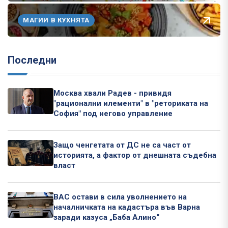
МАГИИ В КУХНЯТА
Последни
Москва хвали Радев - привидя
"рационални илементи" в "реториката на
София" под негово управление
Защо ченгетата от ДС не са част от
историята, а фактор от днешната съдебна
власт
ВАС остави в сила уволнението на
началничката на кадастъра във Варна
заради казуса „Баба Алино“