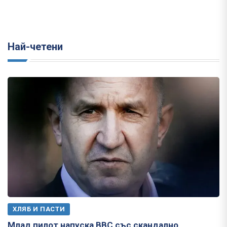
Най-четени
ХЛЯБ И ПАСТИ
Млад пилот напуска ВВС със скандално