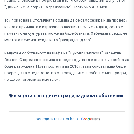
паднала, съобщи в профила си във "Фейсбук" бившият депутат от
"Движение България на гражданите" Настимир Ананиев.
Той призовава Столичната община да се самосезира и да провери
каква е причината и изразява опасенията си, че къщата, която е
паметник на културата, може да бъде бутната. Отбелязва също, че
мястото вече изглежда като "разграден двор".
Къщата е собственост на шефа на "Лукойл България" Валентин
Златев. Според експертиза отпреди година тя е опасна и трябва да
бъде разрушена. През пролетта на 2016 г. тази констатация беше
посрещната с недоволство от гражданите, а собственикът увери,
че ще се погрижи за имота си.
къщата с ягодите
ограда
паднала
собственик
,
,
,
Последвайте Faktor.bg в