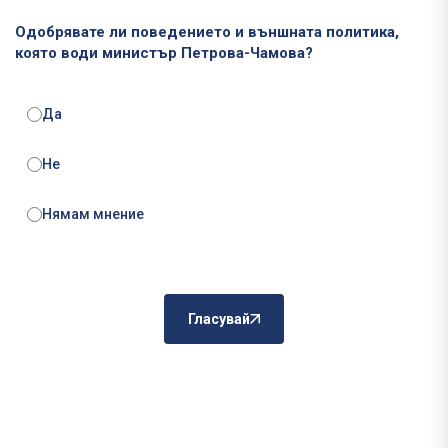
Одобрявате ли поведението и външната политика,
която води министър Петрова-Чамова?
Да
Не
Нямам мнение
Гласувай