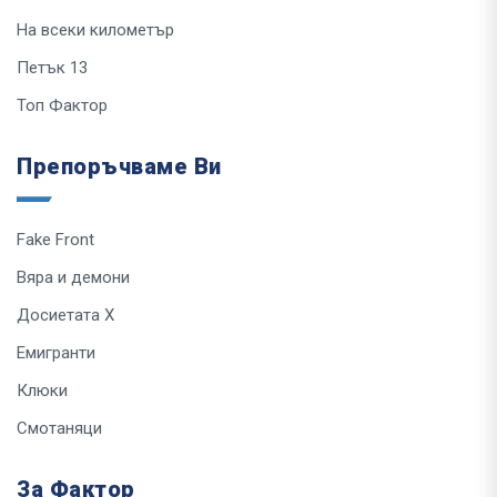
На всеки километър
Петък 13
Топ Фактор
Препоръчваме Ви
Fake Front
Вяра и демони
Досиетата Х
Емигранти
Клюки
Смотаняци
За Фактор