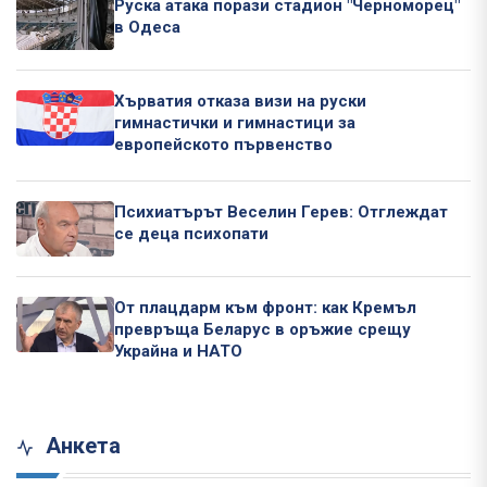
Руска атака порази стадион "Черноморец"
в Одеса
Хърватия отказа визи на руски
гимнастички и гимнастици за
европейското първенство
Психиатърът Веселин Герев: Отглеждат
се деца психопати
От плацдарм към фронт: как Кремъл
превръща Беларус в оръжие срещу
Украйна и НАТО
Анкета