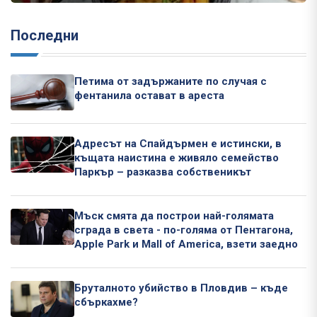
Последни
Петима от задържаните по случая с
фентанила остават в ареста
Адресът на Спайдърмен е истински, в
къщата наистина е живяло семейство
Паркър – разказва собственикът
Мъск смята да построи най-голямата
сграда в света - по-голяма от Пентагона,
Apple Park и Mall of America, взети заедно
Бруталното убийство в Пловдив – къде
сбъркахме?