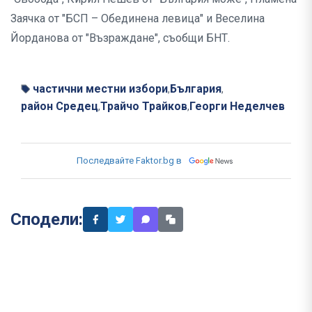
Заячка от "БСП – Обединена левица" и Веселина
Йорданова от "Възраждане", съобщи БНТ.
частични местни избори
България
,
,
район Средец
Трайчо Трайков
Георги Неделчев
,
,
Последвайте Faktor.bg в
Сподели: