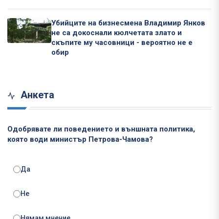
Убийците на бизнесмена Владимир Янков
не са докоснали кюлчетата злато и
скъпите му часовници - вероятно не е
обир
Анкета
Одобрявате ли поведението и външната политика,
която води министър Петрова-Чамова?
Да
Не
Нямам мнение