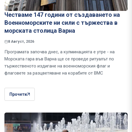
Честваме 147 години от създаването на
Военноморските ни сили с тържества в
морската столица Варна
8 Август, 2026
Програмата започва днес, а кулминацията е утре - на
Морската гара във Варна ще се проведе ритуалът по
тържественото издигане на военноморския флаг и
флаговете за разцветяване на корабите от ВМС
Прочети