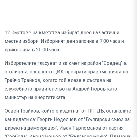
12 кметове на кметства избират днес на частични
местни избори. Изборният ден започна в 7:00 часа и
приключва в 20:00 часа.
Избирателите гласуват и за кмет на район "Средец" в
столицата, след като ЦИК прекрати правомощията на
Трайчо Трайков, когато той влезе в състава на
служебното правителство на Андрей Гюров като
министър на енергетиката.
Освен Трайков, който е издигнат от ПП-ДБ, останалите
кандидати са: Георги Неделчев от "Български съюз за
директна демокрация", Иван Търпоманов от партия
"Свобода", Кирил Нешев от "България може", Пламена